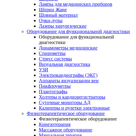
Лампы для медицинских приборов
Шприц Жане
Шовный материал
Очки-лупы
Лазеры хирургические
Оборудование для функциональной диагностики
Оборудование для функциональной
диагностики
Динамометры медицинские
Спирометры
Стресс системы
Визуальная диагностика
УЗИ
Электрокардиографы (ЭКГ)
Аппараты визуализации вен
Пикфлоуметры
Плантографы
Холтеры и кардиорегистраторы
Суточные мониторы АД
Калиперы и рулетки электронные
Физиотерапевтическое оборудование
Физиотерапевтическое оборудование
Кинезотерапия
Массажное оборудование
Мануальная терапия