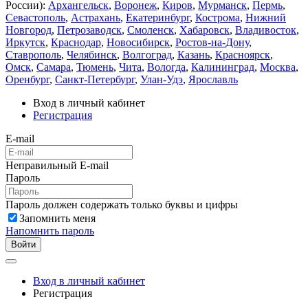
России):
Архангельск
,
Воронеж
,
Киров
,
Мурманск
,
Пермь
,
Севастополь
,
Астрахань
,
Екатеринбург
,
Кострома
,
Нижний
Новгород
,
Петрозаводск
,
Смоленск
,
Хабаровск
,
Владивосток
,
Иркутск
,
Краснодар
,
Новосибирск
,
Ростов-на-Дону
,
Ставрополь
,
Челябинск
,
Волгоград
,
Казань
,
Красноярск
,
Омск
,
Самара
,
Тюмень
,
Чита
,
Вологда
,
Калининград
,
Москва
,
Оренбург
,
Санкт-Петербург
,
Улан-Удэ
,
Ярославль
Вход в личный кабинет
Регистрация
E-mail
Неправильный E-mail
Пароль
Пароль должен содержать только буквы и цифры
Запомнить меня
Напомнить пароль
Войти
Вход в личный кабинет
Регистрация