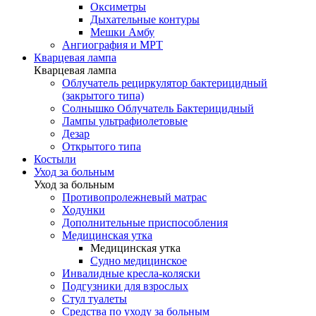
Оксиметры
Дыхательные контуры
Мешки Амбу
Ангиография и МРТ
Кварцевая лампа
Кварцевая лампа
Облучатель рециркулятор бактерицидный
(закрытого типа)
Солнышко Облучатель Бактерицидный
Лампы ультрафиолетовые
Дезар
Открытого типа
Костыли
Уход за больным
Уход за больным
Противопролежневый матрас
Ходунки
Дополнительные приспособления
Медицинская утка
Медицинская утка
Судно медицинское
Инвалидные кресла-коляски
Подгузники для взрослых
Стул туалеты
Средства по уходу за больным