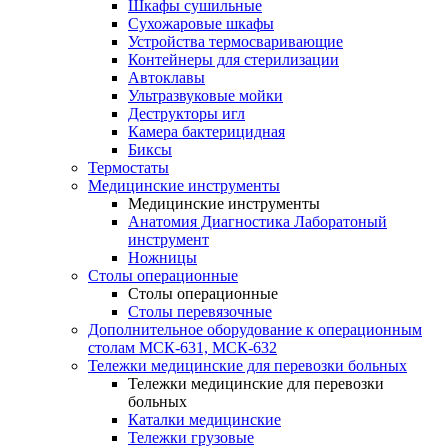
Шкафы сушильные
Сухожаровые шкафы
Устройства термосваривающие
Контейнеры для стерилизации
Автоклавы
Ультразвуковые мойки
Деструкторы игл
Камера бактерицидная
Биксы
Термостаты
Медицинские инструменты
Медицинские инструменты
Анатомия Диагностика Лаборатоный
инструмент
Ножницы
Столы операционные
Столы операционные
Столы перевязочные
Дополнительное оборудование к операционным
столам МСК-631, МСК-632
Тележки медицинские для перевозки больных
Тележки медицинские для перевозки
больных
Каталки медицинские
Тележки грузовые