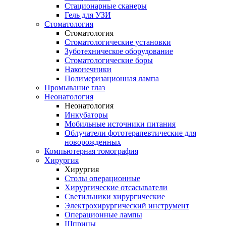
Стационарные сканеры
Гель для УЗИ
Стоматология
Стоматология
Стоматологические установки
Зуботехническое оборудование
Стоматологические боры
Наконечники
Полимеризационная лампа
Промывание глаз
Неонатология
Неонатология
Инкубаторы
Мобильные источники питания
Облучатели фототерапевтические для
новорожденных
Компьютерная томография
Хирургия
Хирургия
Столы операционные
Хирургические отсасыватели
Светильники хирургические
Электрохирургический инструмент
Операционные лампы
Шприцы