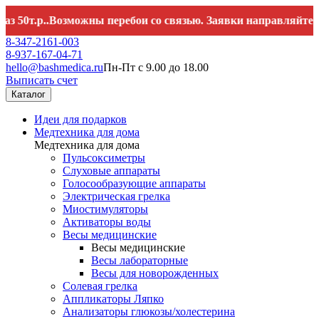
р..Возможны перебои со связью. Заявки направляйте на
hell
8-347-2161-003
8-937-167-04-71
hello@bashmedica.ru
Пн-Пт с 9.00 до 18.00
Выписать счет
Каталог
Идеи для подарков
Медтехника для дома
Медтехника для дома
Пульсоксиметры
Слуховые аппараты
Голосообразующие аппараты
Электрическая грелка
Миостимуляторы
Активаторы воды
Весы медицинские
Весы медицинские
Весы лабораторные
Весы для новорожденных
Солевая грелка
Аппликаторы Ляпко
Анализаторы глюкозы/холестерина