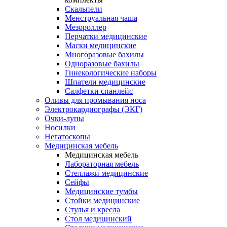
Скальпели
Менструальная чаша
Мезороллер
Перчатки медицинские
Маски медицинские
Многоразовые бахилы
Одноразовые бахилы
Гинекологические наборы
Шпатели медицинские
Салфетки спанлейс
Оливы для промывания носа
Электрокардиографы (ЭКГ)
Очки-лупы
Носилки
Негатоскопы
Медицинская мебель
Медицинская мебель
Лабораторная мебель
Стеллажи медицинские
Сейфы
Медицинские тумбы
Стойки медицинские
Cтулья и кресла
Стол медицинский