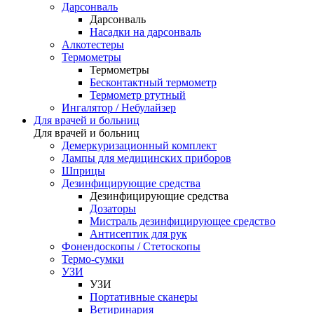
Дарсонваль
Дарсонваль
Насадки на дарсонваль
Алкотестеры
Термометры
Термометры
Бесконтактный термометр
Термометр ртутный
Ингалятор / Небулайзер
Для врачей и больниц
Для врачей и больниц
Демеркуризационный комплект
Лампы для медицинских приборов
Шприцы
Дезинфицирующие средства
Дезинфицирующие средства
Дозаторы
Мистраль дезинфицирующее средство
Антисептик для рук
Фонендоскопы / Стетоскопы
Термо-сумки
УЗИ
УЗИ
Портативные сканеры
Ветиринария