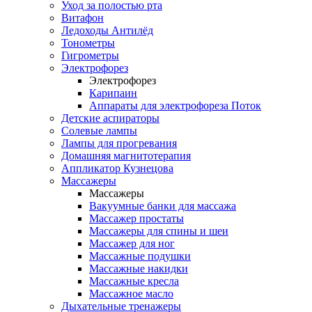
Уход за полостью рта
Витафон
Ледоходы Антилёд
Тонометры
Гигрометры
Электрофорез
Электрофорез
Карипаин
Аппараты для электрофореза Поток
Детские аспираторы
Солевые лампы
Лампы для прогревания
Домашняя магнитотерапия
Аппликатор Кузнецова
Массажеры
Массажеры
Вакуумные банки для массажа
Массажер простаты
Массажеры для спины и шеи
Массажер для ног
Массажные подушки
Массажные накидки
Массажные кресла
Массажное масло
Дыхательные тренажеры