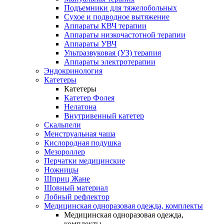
Подъемники для тяжелобольных
Сухое и подводное вытяжение
Аппараты КВЧ терапии
Аппараты низкочастотной терапии
Аппараты УВЧ
Ультразвуковая (УЗ) терапия
Аппараты электротерапии
Эндокринология
Катетеры
Катетеры
Катетер Фолея
Нелатона
Внутривенный катетер
Скальпели
Менструальная чаша
Кислородная подушка
Мезороллер
Перчатки медицинские
Ножницы
Шприц Жане
Шовный материал
Лобный рефлектор
Медицинская одноразовая одежда, комплекты
Медицинская одноразовая одежда,
комплекты