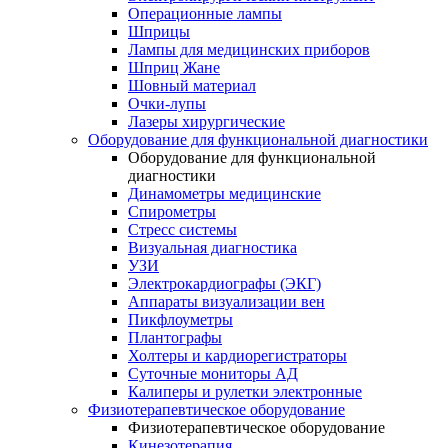
Операционные лампы
Шприцы
Лампы для медицинских приборов
Шприц Жане
Шовный материал
Очки-лупы
Лазеры хирургические
Оборудование для функциональной диагностики
Оборудование для функциональной
диагностики
Динамометры медицинские
Спирометры
Стресс системы
Визуальная диагностика
УЗИ
Электрокардиографы (ЭКГ)
Аппараты визуализации вен
Пикфлоуметры
Плантографы
Холтеры и кардиорегистраторы
Суточные мониторы АД
Калиперы и рулетки электронные
Физиотерапевтическое оборудование
Физиотерапевтическое оборудование
Кинезотерапия