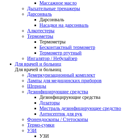
Массажное масло
Дыхательные тренажеры
Дарсонваль
Дарсонваль
Насадки на дарсонваль
Алкотестеры
Термометры
Термометры
Бесконтактный термометр
Термометр ртутный
Ингалятор / Небулайзер
Для врачей и больниц
Для врачей и больниц
Демеркуризационный комплект
Лампы для медицинских приборов
Шприцы
Дезинфицирующие средства
Дезинфицирующие средства
Дозаторы
Мистраль дезинфицирующее средство
Антисептик для рук
Фонендоскопы / Стетоскопы
Термо-сумки
УЗИ
УЗИ