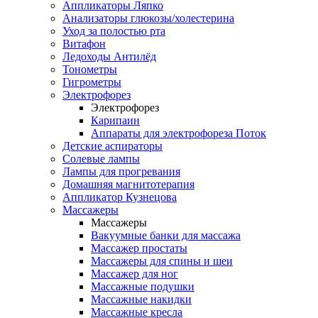
Аппликаторы Ляпко
Анализаторы глюкозы/холестерина
Уход за полостью рта
Витафон
Ледоходы Антилёд
Тонометры
Гигрометры
Электрофорез
Электрофорез
Карипаин
Аппараты для электрофореза Поток
Детские аспираторы
Солевые лампы
Лампы для прогревания
Домашняя магнитотерапия
Аппликатор Кузнецова
Массажеры
Массажеры
Вакуумные банки для массажа
Массажер простаты
Массажеры для спины и шеи
Массажер для ног
Массажные подушки
Массажные накидки
Массажные кресла