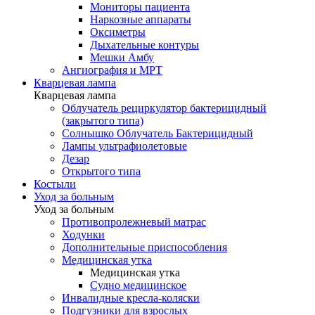
Мониторы пациента
Наркозные аппараты
Оксиметры
Дыхательные контуры
Мешки Амбу
Ангиография и МРТ
Кварцевая лампа
Кварцевая лампа
Облучатель рециркулятор бактерицидный
(закрытого типа)
Солнышко Облучатель Бактерицидный
Лампы ультрафиолетовые
Дезар
Открытого типа
Костыли
Уход за больным
Уход за больным
Противопролежневый матрас
Ходунки
Дополнительные приспособления
Медицинская утка
Медицинская утка
Судно медицинское
Инвалидные кресла-коляски
Подгузники для взрослых