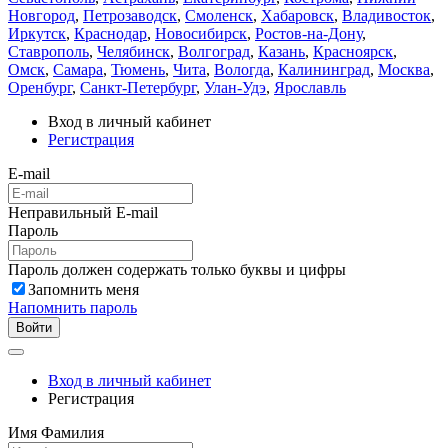
Новгород
,
Петрозаводск
,
Смоленск
,
Хабаровск
,
Владивосток
,
Иркутск
,
Краснодар
,
Новосибирск
,
Ростов-на-Дону
,
Ставрополь
,
Челябинск
,
Волгоград
,
Казань
,
Красноярск
,
Омск
,
Самара
,
Тюмень
,
Чита
,
Вологда
,
Калининград
,
Москва
,
Оренбург
,
Санкт-Петербург
,
Улан-Удэ
,
Ярославль
Вход в личный кабинет
Регистрация
E-mail
Неправильный E-mail
Пароль
Пароль должен содержать только буквы и цифры
Запомнить меня
Напомнить пароль
Войти
Вход в личный кабинет
Регистрация
Имя Фамилия