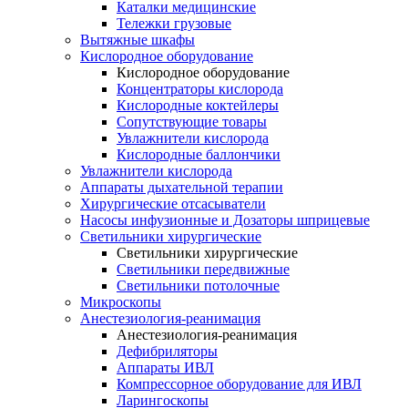
Каталки медицинские
Тележки грузовые
Вытяжные шкафы
Кислородное оборудование
Кислородное оборудование
Концентраторы кислорода
Кислородные коктейлеры
Сопутствующие товары
Увлажнители кислорода
Кислородные баллончики
Увлажнители кислорода
Аппараты дыхательной терапии
Хирургические отсасыватели
Насосы инфузионные и Дозаторы шприцевые
Светильники хирургические
Светильники хирургические
Светильники передвижные
Светильники потолочные
Микроскопы
Анестезиология-реанимация
Анестезиология-реанимация
Дефибриляторы
Аппараты ИВЛ
Компрессорное оборудование для ИВЛ
Ларингоскопы