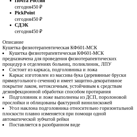
Почта России
сегодня
450 ₽
PickPoint
сегодня
450 ₽
СДЭК
сегодня
450 ₽
Описание
Кушетка физиотерапевтическая КФ601-МСК
Кушетка физиотерапевтическая КФ601-МСК
предназначена для проведения физиотерапевтических
процедур в отделениях больниц, поликлиник, ЛПУ
Состоит из каркаса, подголовника и ложа
Каркас изготовлен из массива бука (деревянные бруски
прямоугольного сечения) и имеет защитно-декоративное
покрытие лаком, нетоксичным, устойчивым к средствам
дезинфекционной обработки способом протирания
Подголовник и ложе выполнены из ДСП, поролоновой
прослойки и облицованы фактурной винилискожей
Угол наклона подголовника относительно горизонтальной
плоскости плавно изменяется при помощи одной
автоматической зубчатой рейки
Поставляется в разобранном виде