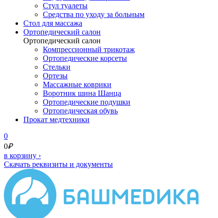
Стул туалеты
Средства по уходу за больным
Cтол для массажа
Ортопедический салон
Ортопедический салон
Компрессионный трикотаж
Ортопедические корсеты
Стельки
Ортезы
Массажные коврики
Воротник шина Шанца
Ортопедические подушки
Ортопедическая обувь
Прокат медтехники
0
0
₽
в корзину
›
Скачать реквизиты и документы