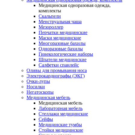
Медицинская одноразовая одежда,
комплекты
Скальпели
Менструальная чаша
Мезороллер
Перчатки медицинские
Маски медицинские
Многоразовые бахилы
Одноразовые бахилы
Гинекологические наборы
Шпатели медицинские
Салфетки спанлейс
Оливы для промывания носа
Электрокардиографы (ЭКГ)
Очки-лупы
Носилки
Негатоскопы
Медицинская мебель
Медицинская мебель
Лабораторная мебель
Стеллажи медицинские
Сейфы
Медицинские тумбы
Стойки медицинские