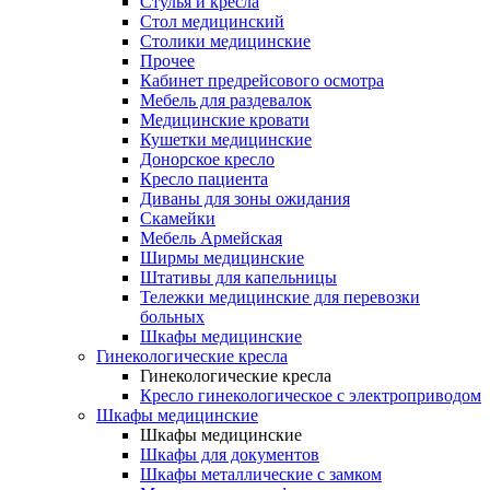
Cтулья и кресла
Стол медицинский
Столики медицинские
Прочее
Кабинет предрейсового осмотра
Мебель для раздевалок
Медицинские кровати
Кушетки медицинские
Донорское кресло
Кресло пациента
Диваны для зоны ожидания
Скамейки
Мебель Армейская
Ширмы медицинские
Штативы для капельницы
Тележки медицинские для перевозки
больных
Шкафы медицинские
Гинекологические кресла
Гинекологические кресла
Кресло гинекологическое с электроприводом
Шкафы медицинские
Шкафы медицинские
Шкафы для документов
Шкафы металлические с замком