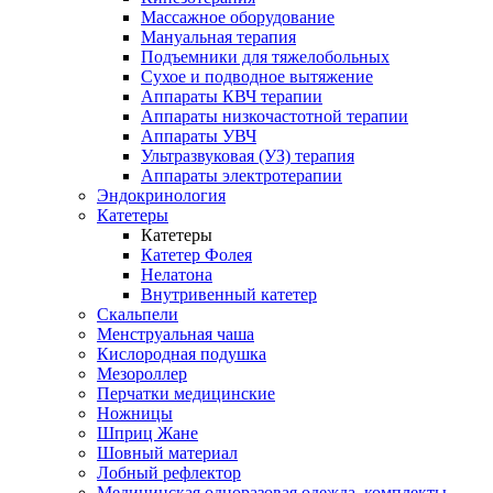
Массажное оборудование
Мануальная терапия
Подъемники для тяжелобольных
Сухое и подводное вытяжение
Аппараты КВЧ терапии
Аппараты низкочастотной терапии
Аппараты УВЧ
Ультразвуковая (УЗ) терапия
Аппараты электротерапии
Эндокринология
Катетеры
Катетеры
Катетер Фолея
Нелатона
Внутривенный катетер
Скальпели
Менструальная чаша
Кислородная подушка
Мезороллер
Перчатки медицинские
Ножницы
Шприц Жане
Шовный материал
Лобный рефлектор
Медицинская одноразовая одежда, комплекты