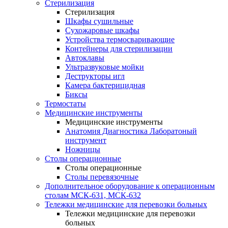
Стерилизация
Стерилизация
Шкафы сушильные
Сухожаровые шкафы
Устройства термосваривающие
Контейнеры для стерилизации
Автоклавы
Ультразвуковые мойки
Деструкторы игл
Камера бактерицидная
Биксы
Термостаты
Медицинские инструменты
Медицинские инструменты
Анатомия Диагностика Лаборатоный
инструмент
Ножницы
Столы операционные
Столы операционные
Столы перевязочные
Дополнительное оборудование к операционным
столам МСК-631, МСК-632
Тележки медицинские для перевозки больных
Тележки медицинские для перевозки
больных