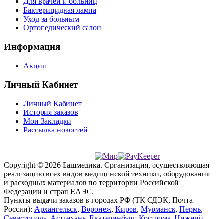
Для врачей и больниц
Бактерицидная лампа
Уход за больным
Ортопедический салон
Информация
Акции
Личный Кабинет
Личный Кабинет
История заказов
Мои Закладки
Рассылка новостей
Copyright © 2026 Башмедика.
Организация, осуществляющая
реализацию всех видов медицинской техники, оборудования
и расходных материалов по территории Российской
Федерации и стран ЕАЭС.
Пункты выдачи заказов в городах РФ (ТК СДЭК, Почта
России):
Архангельск
,
Воронеж
,
Киров
,
Мурманск
,
Пермь
,
Севастополь
,
Астрахань
,
Екатеринбург
,
Кострома
,
Нижний