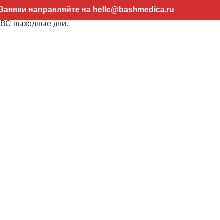
равляйте на
hello@bashmedica.ru
Внимание! 
-ВС выходные дни.