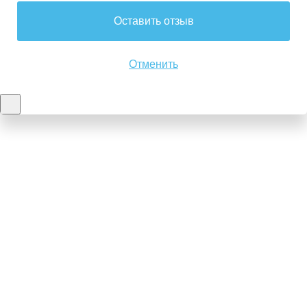
Оставить отзыв
Отменить
Контакты
8-347-2161-003
8-937-16-70-471
Пн-Пт с 9:00 до 18:00
hello@bashmedica.ru
Доставка и Оплата ›
Склад:
г. Уфа, Юбилейная 14/1
перейти ›
Дополнительно
Реквизиты
Политика конфиденциальности
Пользовательское соглашение
Публичная оферта
Вакансии