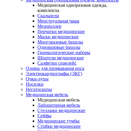
Медицинская одноразовая одежда,
комплекты
Скальпели
Менструальная чаша
Мезороллер
Перчатки медицинские
Маски медицинские
Многоразовые бахилы
Одноразовые бахилы
Гинекологические наборы
Шпатели медицинские
Салфетки спанлейс
Оливы для промывания носа
Электрокардиографы (ЭКГ)
Очки-лупы
Носилки
Негатоскопы
Медицинская мебель
Медицинская мебель
Лабораторная мебель
Стеллажи медицинские
Сейфы
Медицинские тумбы
Стойки медицинские