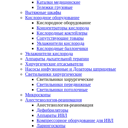
Каталки медицинские
Тележки грузовые
Вытяжные шкафы
Кислородное оборудование
Кислородное оборудование
Концентраторы кислорода
Кислородные коктейлеры
Сопутствующие товары
Увлажнители кислорода
Кислородные баллончики
Увлажнители кислорода
Аппараты дыхательной терапии
Хирургические отсасыватели
Насосы инфузионные и Дозаторы шприцевые
Светильники хирургические
Светильники хирургические
Светильники передвижные
Светильники потолочные
Микроскопы
Анестезиология-реанимация
Анестезиология-реанимация
Дефибриляторы
Аппараты ИВЛ
Компрессорное оборудование для ИВЛ
Ларингоскопы