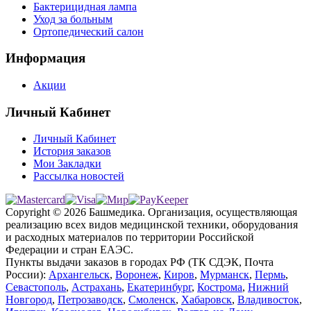
Бактерицидная лампа
Уход за больным
Ортопедический салон
Информация
Акции
Личный Кабинет
Личный Кабинет
История заказов
Мои Закладки
Рассылка новостей
Copyright © 2026 Башмедика.
Организация, осуществляющая
реализацию всех видов медицинской техники, оборудования
и расходных материалов по территории Российской
Федерации и стран ЕАЭС.
Пункты выдачи заказов в городах РФ (ТК СДЭК, Почта
России):
Архангельск
,
Воронеж
,
Киров
,
Мурманск
,
Пермь
,
Севастополь
,
Астрахань
,
Екатеринбург
,
Кострома
,
Нижний
Новгород
,
Петрозаводск
,
Смоленск
,
Хабаровск
,
Владивосток
,