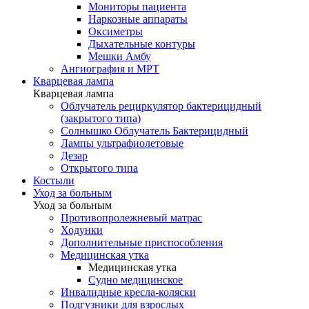
Мониторы пациента
Наркозные аппараты
Оксиметры
Дыхательные контуры
Мешки Амбу
Ангиография и МРТ
Кварцевая лампа
Кварцевая лампа
Облучатель рециркулятор бактерицидный
(закрытого типа)
Солнышко Облучатель Бактерицидный
Лампы ультрафиолетовые
Дезар
Открытого типа
Костыли
Уход за больным
Уход за больным
Противопролежневый матрас
Ходунки
Дополнительные приспособления
Медицинская утка
Медицинская утка
Судно медицинское
Инвалидные кресла-коляски
Подгузники для взрослых