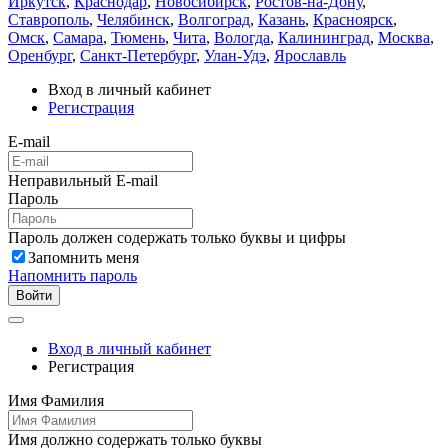
Иркутск
,
Краснодар
,
Новосибирск
,
Ростов-на-Дону
,
Ставрополь
,
Челябинск
,
Волгоград
,
Казань
,
Красноярск
,
Омск
,
Самара
,
Тюмень
,
Чита
,
Вологда
,
Калининград
,
Москва
,
Оренбург
,
Санкт-Петербург
,
Улан-Удэ
,
Ярославль
Вход в личный кабинет
Регистрация
E-mail
Неправильный E-mail
Пароль
Пароль должен содержать только буквы и цифры
Запомнить меня
Напомнить пароль
Войти
Вход в личный кабинет
Регистрация
Имя Фамилия
Имя должно содержать только буквы