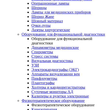
Операционные лампы
Шприцы
Лампы для медицинских приборов
Шприц Жане
Шовный материал
Очки-лупы
Лазеры хирургические
Оборудование для функциональной диагностики
Оборудование для функциональной
диагностики
Динамометры медицинские
Спирометры
Стресс системы
Визуальная диагностика
УЗИ
Электрокардиографы (ЭКГ)
Аппараты визуализации вен
Пикфлоуметры
Плантографы
Холтеры и кардиорегистраторы
Суточные мониторы АД
Калиперы и рулетки электронные
Физиотерапевтическое оборудование
Физиотерапевтическое оборудование
Кинезотерапия