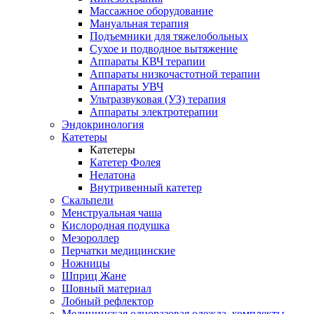
Массажное оборудование
Мануальная терапия
Подъемники для тяжелобольных
Сухое и подводное вытяжение
Аппараты КВЧ терапии
Аппараты низкочастотной терапии
Аппараты УВЧ
Ультразвуковая (УЗ) терапия
Аппараты электротерапии
Эндокринология
Катетеры
Катетеры
Катетер Фолея
Нелатона
Внутривенный катетер
Скальпели
Менструальная чаша
Кислородная подушка
Мезороллер
Перчатки медицинские
Ножницы
Шприц Жане
Шовный материал
Лобный рефлектор
Медицинская одноразовая одежда, комплекты