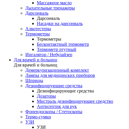
Массажное масло
Дыхательные тренажеры
Дарсонваль
Дарсонваль
Насадки на дарсонваль
Алкотестеры
Термометры
Термометры
Бесконтактный термометр
Термометр ртутный
Ингалятор / Небулайзер
Для врачей и больниц
Для врачей и больниц
Демеркуризационный комплект
Лампы для медицинских приборов
Шприцы
Дезинфицирующие средства
Дезинфицирующие средства
Дозаторы
Мистраль дезинфицирующее средство
Антисептик для рук
Фонендоскопы / Стетоскопы
Термо-сумки
УЗИ
УЗИ