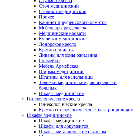
Cтулья и кресла
Стол медицинский
Столики медицинские
Прочее
Кабинет предрейсового осмотра
Мебель для раздевалок
Медицинские кровати
Кушетки медицинские
Донорское кресло
Кресло пациента
Диваны для зоны ожидания
Скамейки
Мебель Армейская
Ширмы медицинские
Штативы для капельницы
Тележки медицинские для перевозки
больных
Шкафы медицинские
Гинекологические кресла
Гинекологические кресла
Кресло гинекологическое с электроприводом
Шкафы медицинские
Шкафы медицинские
Шкафы для документов
Шкафы металлические с замком