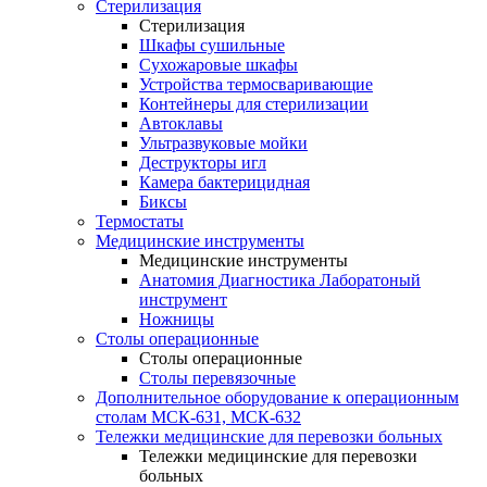
Стерилизация
Стерилизация
Шкафы сушильные
Сухожаровые шкафы
Устройства термосваривающие
Контейнеры для стерилизации
Автоклавы
Ультразвуковые мойки
Деструкторы игл
Камера бактерицидная
Биксы
Термостаты
Медицинские инструменты
Медицинские инструменты
Анатомия Диагностика Лаборатоный
инструмент
Ножницы
Столы операционные
Столы операционные
Столы перевязочные
Дополнительное оборудование к операционным
столам МСК-631, МСК-632
Тележки медицинские для перевозки больных
Тележки медицинские для перевозки
больных