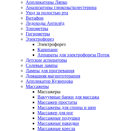
Аппликаторы Ляпко
Анализаторы глюкозы/холестерина
Уход за полостью рта
Витафон
Ледоходы Антилёд
Тонометры
Гигрометры
Электрофорез
Электрофорез
Карипаин
Аппараты для электрофореза Поток
Детские аспираторы
Солевые лампы
Лампы для прогревания
Домашняя магнитотерапия
Аппликатор Кузнецова
Массажеры
Массажеры
Вакуумные банки для массажа
Массажер простаты
Массажеры для спины и шеи
Массажер для ног
Массажные подушки
Массажные накидки
Массажные кресла