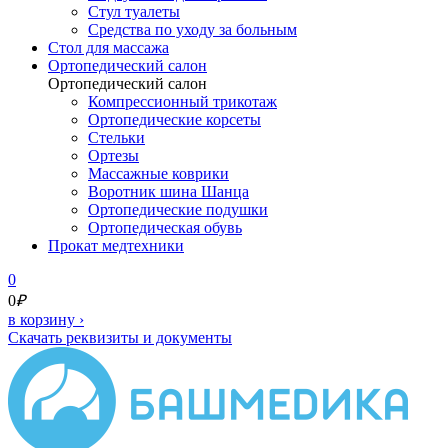
Стул туалеты
Средства по уходу за больным
Cтол для массажа
Ортопедический салон
Ортопедический салон
Компрессионный трикотаж
Ортопедические корсеты
Стельки
Ортезы
Массажные коврики
Воротник шина Шанца
Ортопедические подушки
Ортопедическая обувь
Прокат медтехники
0
0
₽
в корзину
›
Скачать реквизиты и документы