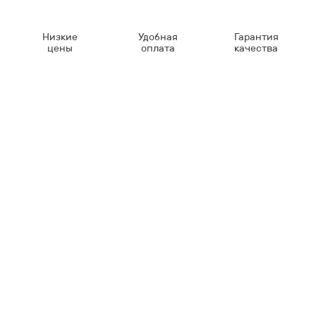
Низкие
Удобная
Гарантия
цены
оплата
качества
Контакты
8-347-2161-003
8-937-16-70-471
Пн-Пт с 9:00 до 18:00
hello@bashmedica.ru
Доставка и Оплата ›
Склад:
г. Уфа, Юбилейная 14/1
перейти ›
Дополнительно
Реквизиты
Политика конфиденциальности
Пользовательское соглашение
Публичная оферта
Вакансии
Каталог товаров
Для врачей и больниц
Бактерицидная лампа
Уход за больным