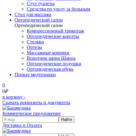
Стул туалеты
Средства по уходу за больным
Cтол для массажа
Ортопедический салон
Ортопедический салон
Компрессионный трикотаж
Ортопедические корсеты
Стельки
Ортезы
Массажные коврики
Воротник шина Шанца
Ортопедические подушки
Ортопедическая обувь
Прокат медтехники
0
0
₽
в корзину
›
Скачать реквизиты и документы
Коммерческое предложение
Найти
Доставка и Оплата