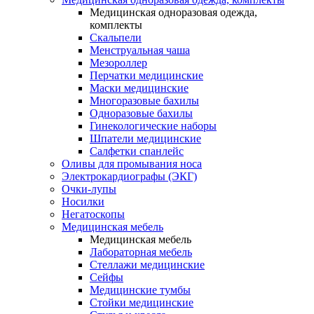
Медицинская одноразовая одежда,
комплекты
Скальпели
Менструальная чаша
Мезороллер
Перчатки медицинские
Маски медицинские
Многоразовые бахилы
Одноразовые бахилы
Гинекологические наборы
Шпатели медицинские
Салфетки спанлейс
Оливы для промывания носа
Электрокардиографы (ЭКГ)
Очки-лупы
Носилки
Негатоскопы
Медицинская мебель
Медицинская мебель
Лабораторная мебель
Стеллажи медицинские
Сейфы
Медицинские тумбы
Стойки медицинские