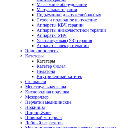
Массажное оборудование
Мануальная терапия
Подъемники для тяжелобольных
Сухое и подводное вытяжение
Аппараты КВЧ терапии
Аппараты низкочастотной терапии
Аппараты УВЧ
Ультразвуковая (УЗ) терапия
Аппараты электротерапии
Эндокринология
Катетеры
Катетеры
Катетер Фолея
Нелатона
Внутривенный катетер
Скальпели
Менструальная чаша
Кислородная подушка
Мезороллер
Перчатки медицинские
Ножницы
Шприц Жане
Шовный материал
Лобный рефлектор
Медицинская одноразовая одежда, комплекты