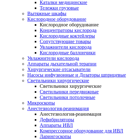
Каталки медицинские
Тележки грузовые
Вытяжные шкафы
Кислородное оборудование
Кислородное оборудование
Концентраторы кислорода
Кислородные коктейлеры
Сопутствующие товары
Увлажнители кислорода
Кислородные баллончики
Увлажнители кислорода
Аппараты дыхательной терапии
Хирургические отсасыватели
Насосы инфузионные и Дозаторы шприцевые
Светильники хирургические
Светильники хирургические
Светильники передвижные
Светильники потолочные
Микроскопы
Анестезиология-реанимация
Анестезиология-реанимация
Дефибриляторы
Аппараты ИВЛ
Компрессорное оборудование для ИВЛ
Ларингоскопы