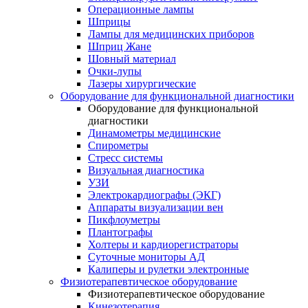
Операционные лампы
Шприцы
Лампы для медицинских приборов
Шприц Жане
Шовный материал
Очки-лупы
Лазеры хирургические
Оборудование для функциональной диагностики
Оборудование для функциональной
диагностики
Динамометры медицинские
Спирометры
Стресс системы
Визуальная диагностика
УЗИ
Электрокардиографы (ЭКГ)
Аппараты визуализации вен
Пикфлоуметры
Плантографы
Холтеры и кардиорегистраторы
Суточные мониторы АД
Калиперы и рулетки электронные
Физиотерапевтическое оборудование
Физиотерапевтическое оборудование
Кинезотерапия