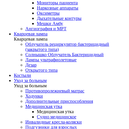
Мониторы пациента
Наркозные аппараты
Оксиметры
Дыхательные контуры
Мешки Амбу
Ангиография и МРТ
Кварцевая лампа
Кварцевая лампа
Облучатель рециркулятор бактерицидный
(закрытого типа)
Солнышко Облучатель Бактерицидный
Лампы ультрафиолетовые
Дезар
Открытого типа
Костыли
Уход за больным
Уход за больным
Противопролежневый матрас
Ходунки
Дополнительные приспособления
Медицинская утка
Медицинская утка
Судно медицинское
Инвалидные кресла-коляски
Подгузники для взрослых