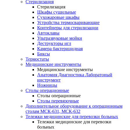
Стерилизация
Стерилизация
Шкафы сушильные
Сухожаровые шкафы
Устройства термосваривающие
Контейнеры для стерилизации
Автоклавы
Ультразвуковые мойки
Деструкторы игл
Камера бактерицидная
Биксы
Термостаты
Медицинские инструменты
Медицинские инструменты
Анатомия Диагностика Лаборатоный
инструмент
Ножницы
Столы операционные
Столы операционные
Столы перевязочные
Дополнительное оборудование к операционным
столам МСК-631, МСК-632
Тележки медицинские для перевозки больных
Тележки медицинские для перевозки
больных