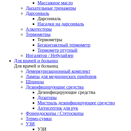
Массажное масло
Дыхательные тренажеры
Дарсонваль
Дарсонваль
Насадки на дарсонваль
Алкотестеры
Термометры
Термометры
Бесконтактный термометр
Термометр ртутный
Ингалятор / Небулайзер
Для врачей и больниц
Для врачей и больниц
Демеркуризационный комплект
Лампы для медицинских приборов
Шприцы
Дезинфицирующие средства
Дезинфицирующие средства
Дозаторы
Мистраль дезинфицирующее средство
Антисептик для рук
Фонендоскопы / Стетоскопы
Термо-сумки
УЗИ
УЗИ