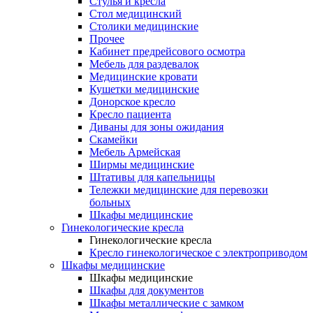
Cтулья и кресла
Стол медицинский
Столики медицинские
Прочее
Кабинет предрейсового осмотра
Мебель для раздевалок
Медицинские кровати
Кушетки медицинские
Донорское кресло
Кресло пациента
Диваны для зоны ожидания
Скамейки
Мебель Армейская
Ширмы медицинские
Штативы для капельницы
Тележки медицинские для перевозки
больных
Шкафы медицинские
Гинекологические кресла
Гинекологические кресла
Кресло гинекологическое с электроприводом
Шкафы медицинские
Шкафы медицинские
Шкафы для документов
Шкафы металлические с замком