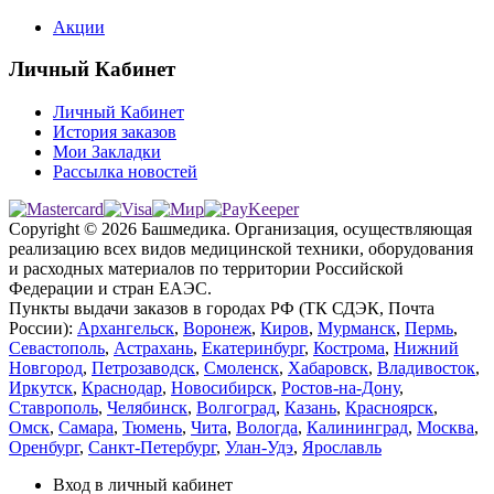
Акции
Личный Кабинет
Личный Кабинет
История заказов
Мои Закладки
Рассылка новостей
Copyright © 2026 Башмедика.
Организация, осуществляющая
реализацию всех видов медицинской техники, оборудования
и расходных материалов по территории Российской
Федерации и стран ЕАЭС.
Пункты выдачи заказов в городах РФ (ТК СДЭК, Почта
России):
Архангельск
,
Воронеж
,
Киров
,
Мурманск
,
Пермь
,
Севастополь
,
Астрахань
,
Екатеринбург
,
Кострома
,
Нижний
Новгород
,
Петрозаводск
,
Смоленск
,
Хабаровск
,
Владивосток
,
Иркутск
,
Краснодар
,
Новосибирск
,
Ростов-на-Дону
,
Ставрополь
,
Челябинск
,
Волгоград
,
Казань
,
Красноярск
,
Омск
,
Самара
,
Тюмень
,
Чита
,
Вологда
,
Калининград
,
Москва
,
Оренбург
,
Санкт-Петербург
,
Улан-Удэ
,
Ярославль
Вход в личный кабинет