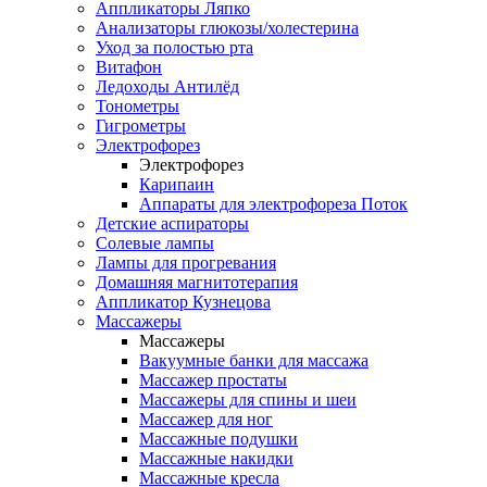
Аппликаторы Ляпко
Анализаторы глюкозы/холестерина
Уход за полостью рта
Витафон
Ледоходы Антилёд
Тонометры
Гигрометры
Электрофорез
Электрофорез
Карипаин
Аппараты для электрофореза Поток
Детские аспираторы
Солевые лампы
Лампы для прогревания
Домашняя магнитотерапия
Аппликатор Кузнецова
Массажеры
Массажеры
Вакуумные банки для массажа
Массажер простаты
Массажеры для спины и шеи
Массажер для ног
Массажные подушки
Массажные накидки
Массажные кресла