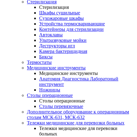
Стерилизация
Стерилизация
Шкафы сушильные
Сухожаровые шкафы
Устройства термосваривающие
Контейнеры для стерилизации
Автоклавы
Ультразвуковые мойки
Деструкторы игл
Камера бактерицидная
Биксы
Термостаты
Медицинские инструменты
Медицинские инструменты
Анатомия Диагностика Лаборатоный
инструмент
Ножницы
Столы операционные
Столы операционные
Столы перевязочные
Дополнительное оборудование к операционным
столам МСК-631, МСК-632
Тележки медицинские для перевозки больных
Тележки медицинские для перевозки
больных