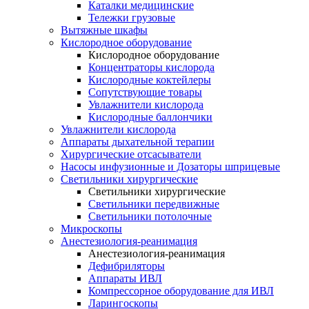
Каталки медицинские
Тележки грузовые
Вытяжные шкафы
Кислородное оборудование
Кислородное оборудование
Концентраторы кислорода
Кислородные коктейлеры
Сопутствующие товары
Увлажнители кислорода
Кислородные баллончики
Увлажнители кислорода
Аппараты дыхательной терапии
Хирургические отсасыватели
Насосы инфузионные и Дозаторы шприцевые
Светильники хирургические
Светильники хирургические
Светильники передвижные
Светильники потолочные
Микроскопы
Анестезиология-реанимация
Анестезиология-реанимация
Дефибриляторы
Аппараты ИВЛ
Компрессорное оборудование для ИВЛ
Ларингоскопы