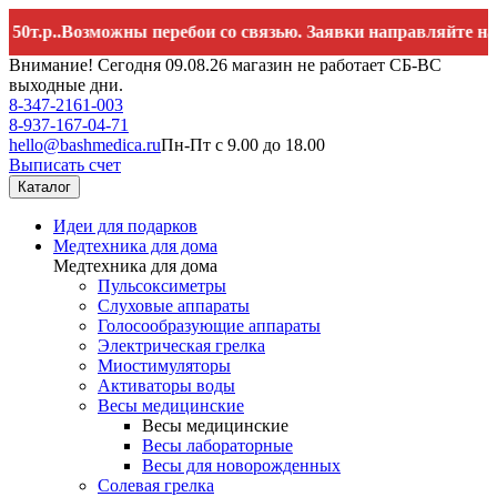
.р..Возможны перебои со связью. Заявки направляйте на
hell
Внимание! Сегодня 09.08.26 магазин не работает СБ-ВС
выходные дни.
8-347-2161-003
8-937-167-04-71
hello@bashmedica.ru
Пн-Пт с 9.00 до 18.00
Выписать счет
Каталог
Идеи для подарков
Медтехника для дома
Медтехника для дома
Пульсоксиметры
Слуховые аппараты
Голосообразующие аппараты
Электрическая грелка
Миостимуляторы
Активаторы воды
Весы медицинские
Весы медицинские
Весы лабораторные
Весы для новорожденных
Солевая грелка