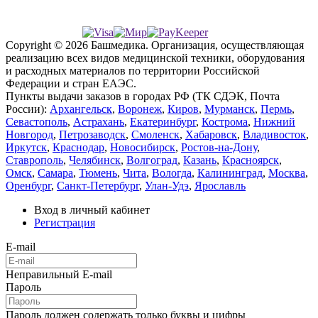
Copyright © 2026 Башмедика.
Организация, осуществляющая
реализацию всех видов медицинской техники, оборудования
и расходных материалов по территории Российской
Федерации и стран ЕАЭС.
Пункты выдачи заказов в городах РФ (ТК СДЭК, Почта
России):
Архангельск
,
Воронеж
,
Киров
,
Мурманск
,
Пермь
,
Севастополь
,
Астрахань
,
Екатеринбург
,
Кострома
,
Нижний
Новгород
,
Петрозаводск
,
Смоленск
,
Хабаровск
,
Владивосток
,
Иркутск
,
Краснодар
,
Новосибирск
,
Ростов-на-Дону
,
Ставрополь
,
Челябинск
,
Волгоград
,
Казань
,
Красноярск
,
Омск
,
Самара
,
Тюмень
,
Чита
,
Вологда
,
Калининград
,
Москва
,
Оренбург
,
Санкт-Петербург
,
Улан-Удэ
,
Ярославль
Вход в личный кабинет
Регистрация
E-mail
Неправильный E-mail
Пароль
Пароль должен содержать только буквы и цифры