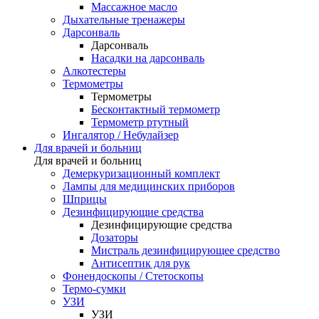
Массажное масло
Дыхательные тренажеры
Дарсонваль
Дарсонваль
Насадки на дарсонваль
Алкотестеры
Термометры
Термометры
Бесконтактный термометр
Термометр ртутный
Ингалятор / Небулайзер
Для врачей и больниц
Для врачей и больниц
Демеркуризационный комплект
Лампы для медицинских приборов
Шприцы
Дезинфицирующие средства
Дезинфицирующие средства
Дозаторы
Мистраль дезинфицирующее средство
Антисептик для рук
Фонендоскопы / Стетоскопы
Термо-сумки
УЗИ
УЗИ