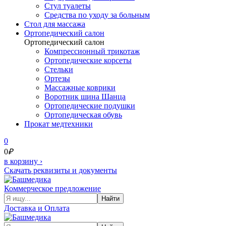
Стул туалеты
Средства по уходу за больным
Cтол для массажа
Ортопедический салон
Ортопедический салон
Компрессионный трикотаж
Ортопедические корсеты
Стельки
Ортезы
Массажные коврики
Воротник шина Шанца
Ортопедические подушки
Ортопедическая обувь
Прокат медтехники
0
0
₽
в корзину
›
Скачать реквизиты и документы
Коммерческое предложение
Найти
Доставка и Оплата