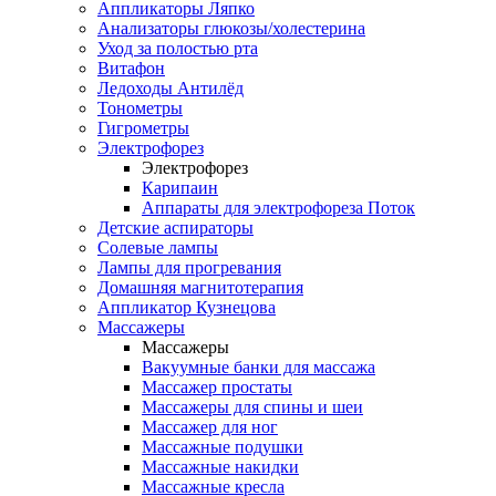
Аппликаторы Ляпко
Анализаторы глюкозы/холестерина
Уход за полостью рта
Витафон
Ледоходы Антилёд
Тонометры
Гигрометры
Электрофорез
Электрофорез
Карипаин
Аппараты для электрофореза Поток
Детские аспираторы
Солевые лампы
Лампы для прогревания
Домашняя магнитотерапия
Аппликатор Кузнецова
Массажеры
Массажеры
Вакуумные банки для массажа
Массажер простаты
Массажеры для спины и шеи
Массажер для ног
Массажные подушки
Массажные накидки
Массажные кресла