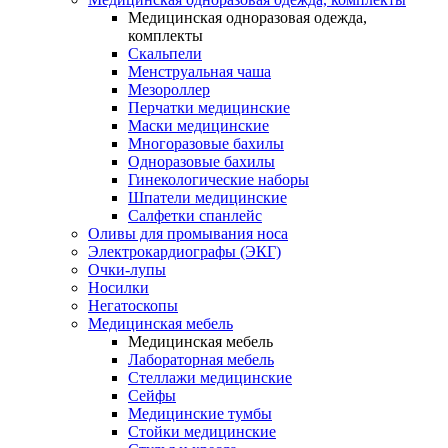
Медицинская одноразовая одежда,
комплекты
Скальпели
Менструальная чаша
Мезороллер
Перчатки медицинские
Маски медицинские
Многоразовые бахилы
Одноразовые бахилы
Гинекологические наборы
Шпатели медицинские
Салфетки спанлейс
Оливы для промывания носа
Электрокардиографы (ЭКГ)
Очки-лупы
Носилки
Негатоскопы
Медицинская мебель
Медицинская мебель
Лабораторная мебель
Стеллажи медицинские
Сейфы
Медицинские тумбы
Стойки медицинские