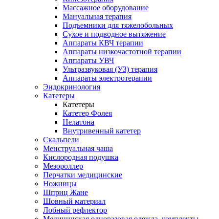
Массажное оборудование
Мануальная терапия
Подъемники для тяжелобольных
Сухое и подводное вытяжение
Аппараты КВЧ терапии
Аппараты низкочастотной терапии
Аппараты УВЧ
Ультразвуковая (УЗ) терапия
Аппараты электротерапии
Эндокринология
Катетеры
Катетеры
Катетер Фолея
Нелатона
Внутривенный катетер
Скальпели
Менструальная чаша
Кислородная подушка
Мезороллер
Перчатки медицинские
Ножницы
Шприц Жане
Шовный материал
Лобный рефлектор
Медицинская одноразовая одежда, комплекты