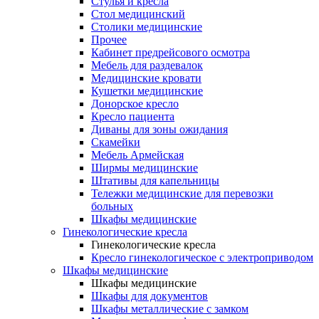
Cтулья и кресла
Стол медицинский
Столики медицинские
Прочее
Кабинет предрейсового осмотра
Мебель для раздевалок
Медицинские кровати
Кушетки медицинские
Донорское кресло
Кресло пациента
Диваны для зоны ожидания
Скамейки
Мебель Армейская
Ширмы медицинские
Штативы для капельницы
Тележки медицинские для перевозки
больных
Шкафы медицинские
Гинекологические кресла
Гинекологические кресла
Кресло гинекологическое с электроприводом
Шкафы медицинские
Шкафы медицинские
Шкафы для документов
Шкафы металлические с замком