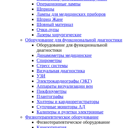
Операционные лампы
Шприцы
Лампы для медицинских приборов
Шприц Жане
Шовный материал
Очки-лупы
Лазеры хирургические
Оборудование для функциональной диагностики
Оборудование для функциональной
диагностики
Динамометры медицинские
Спирометры
Стресс системы
Визуальная диагностика
УЗИ
Электрокардиографы (ЭКГ)
Аппараты визуализации вен
Пикфлоуметры
Плантографы
Холтеры и кардиорегистраторы
Суточные мониторы АД
Калиперы и рулетки электронные
Физиотерапевтическое оборудование
Физиотерапевтическое оборудование
Кинезотерапия