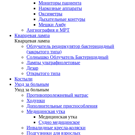
Мониторы пациента
Наркозные аппараты
Оксиметры
Дыхательные контуры
Мешки Амбу
Ангиография и МРТ
Кварцевая лампа
Кварцевая лампа
Облучатель рециркулятор бактерицидный
(закрытого типа)
Солнышко Облучатель Бактерицидный
Лампы ультрафиолетовые
Дезар
Открытого типа
Костыли
Уход за больным
Уход за больным
Противопролежневый матрас
Ходунки
Дополнительные приспособления
Медицинская утка
Медицинская утка
Судно медицинское
Инвалидные кресла-коляски
Подгузники для взрослых