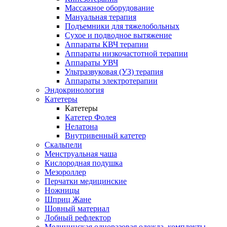
Массажное оборудование
Мануальная терапия
Подъемники для тяжелобольных
Сухое и подводное вытяжение
Аппараты КВЧ терапии
Аппараты низкочастотной терапии
Аппараты УВЧ
Ультразвуковая (УЗ) терапия
Аппараты электротерапии
Эндокринология
Катетеры
Катетеры
Катетер Фолея
Нелатона
Внутривенный катетер
Скальпели
Менструальная чаша
Кислородная подушка
Мезороллер
Перчатки медицинские
Ножницы
Шприц Жане
Шовный материал
Лобный рефлектор
Медицинская одноразовая одежда, комплекты