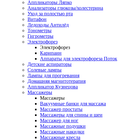
Аппликаторы Ляпко
Анализаторы глюкозы/холестерина
Уход за полостью рта
Витафон
Ледоходы Антилёд
Тонометры
Гигрометры
Электрофорез
Электрофорез
Карипаин
Аппараты для электрофореза Поток
Детские аспираторы
Солевые лампы
Лампы для прогревания
Домашняя магнитотерапия
Аппликатор Кузнецова
Массажеры
Массажеры
Вакуумные банки для массажа
Массажер простаты
Массажеры для спины и шеи
Массажер для ног
Массажные подушки
Массажные накидки
Массажные кресла