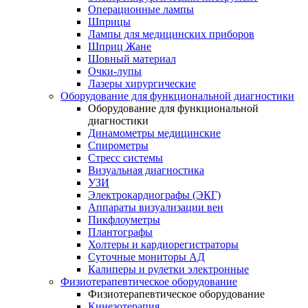
Операционные лампы
Шприцы
Лампы для медицинских приборов
Шприц Жане
Шовный материал
Очки-лупы
Лазеры хирургические
Оборудование для функциональной диагностики
Оборудование для функциональной
диагностики
Динамометры медицинские
Спирометры
Стресс системы
Визуальная диагностика
УЗИ
Электрокардиографы (ЭКГ)
Аппараты визуализации вен
Пикфлоуметры
Плантографы
Холтеры и кардиорегистраторы
Суточные мониторы АД
Калиперы и рулетки электронные
Физиотерапевтическое оборудование
Физиотерапевтическое оборудование
Кинезотерапия