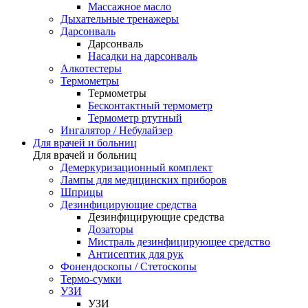
Массажное масло
Дыхательные тренажеры
Дарсонваль
Дарсонваль
Насадки на дарсонваль
Алкотестеры
Термометры
Термометры
Бесконтактный термометр
Термометр ртутный
Ингалятор / Небулайзер
Для врачей и больниц
Для врачей и больниц
Демеркуризационный комплект
Лампы для медицинских приборов
Шприцы
Дезинфицирующие средства
Дезинфицирующие средства
Дозаторы
Мистраль дезинфицирующее средство
Антисептик для рук
Фонендоскопы / Стетоскопы
Термо-сумки
УЗИ
УЗИ