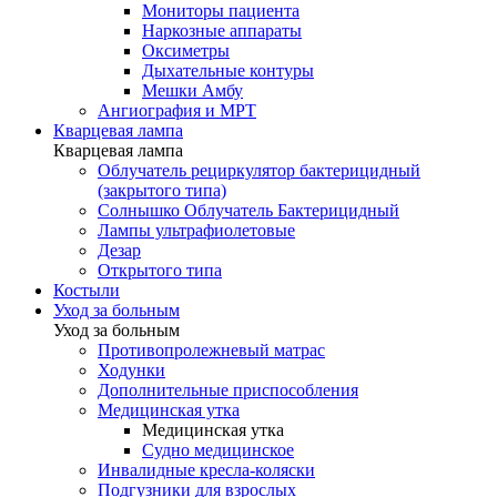
Мониторы пациента
Наркозные аппараты
Оксиметры
Дыхательные контуры
Мешки Амбу
Ангиография и МРТ
Кварцевая лампа
Кварцевая лампа
Облучатель рециркулятор бактерицидный
(закрытого типа)
Солнышко Облучатель Бактерицидный
Лампы ультрафиолетовые
Дезар
Открытого типа
Костыли
Уход за больным
Уход за больным
Противопролежневый матрас
Ходунки
Дополнительные приспособления
Медицинская утка
Медицинская утка
Судно медицинское
Инвалидные кресла-коляски
Подгузники для взрослых