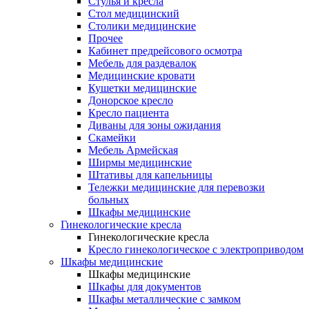
Cтулья и кресла
Стол медицинский
Столики медицинские
Прочее
Кабинет предрейсового осмотра
Мебель для раздевалок
Медицинские кровати
Кушетки медицинские
Донорское кресло
Кресло пациента
Диваны для зоны ожидания
Скамейки
Мебель Армейская
Ширмы медицинские
Штативы для капельницы
Тележки медицинские для перевозки
больных
Шкафы медицинские
Гинекологические кресла
Гинекологические кресла
Кресло гинекологическое с электроприводом
Шкафы медицинские
Шкафы медицинские
Шкафы для документов
Шкафы металлические с замком