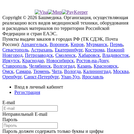
Copyright © 2026 Башмедика.
Организация, осуществляющая
реализацию всех видов медицинской техники, оборудования
и расходных материалов по территории Российской
Федерации и стран ЕАЭС.
Пункты выдачи заказов в городах РФ (ТК СДЭК, Почта
России):
Архангельск
,
Воронеж
,
Киров
,
Мурманск
,
Пермь
,
Севастополь
,
Астрахань
,
Екатеринбург
,
Кострома
,
Нижний
Новгород
,
Петрозаводск
,
Смоленск
,
Хабаровск
,
Владивосток
,
Иркутск
,
Краснодар
,
Новосибирск
,
Ростов-на-Дону
,
Ставрополь
,
Челябинск
,
Волгоград
,
Казань
,
Красноярск
,
Омск
,
Самара
,
Тюмень
,
Чита
,
Вологда
,
Калининград
,
Москва
,
Оренбург
,
Санкт-Петербург
,
Улан-Удэ
,
Ярославль
Вход в личный кабинет
Регистрация
E-mail
Неправильный E-mail
Пароль
Пароль должен содержать только буквы и цифры