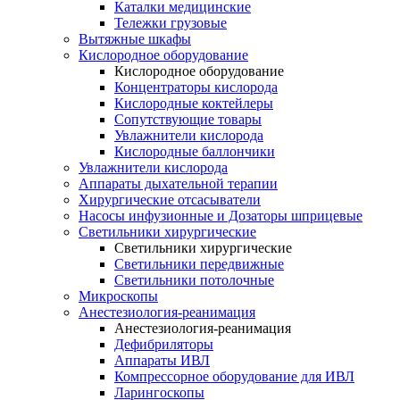
Каталки медицинские
Тележки грузовые
Вытяжные шкафы
Кислородное оборудование
Кислородное оборудование
Концентраторы кислорода
Кислородные коктейлеры
Сопутствующие товары
Увлажнители кислорода
Кислородные баллончики
Увлажнители кислорода
Аппараты дыхательной терапии
Хирургические отсасыватели
Насосы инфузионные и Дозаторы шприцевые
Светильники хирургические
Светильники хирургические
Светильники передвижные
Светильники потолочные
Микроскопы
Анестезиология-реанимация
Анестезиология-реанимация
Дефибриляторы
Аппараты ИВЛ
Компрессорное оборудование для ИВЛ
Ларингоскопы