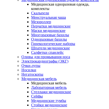
Медицинская одноразовая одежда,
комплекты
Скальпели
Менструальная чаша
Мезороллер
Перчатки медицинские
Маски медицинские
Многоразовые бахилы
Одноразовые бахилы
Гинекологические наборы
Шпатели медицинские
Салфетки спанлейс
Оливы для промывания носа
Электрокардиографы (ЭКГ)
Очки-лупы
Носилки
Негатоскопы
Медицинская мебель
Медицинская мебель
Лабораторная мебель
Стеллажи медицинские
Сейфы
Медицинские тумбы
Стойки медицинские