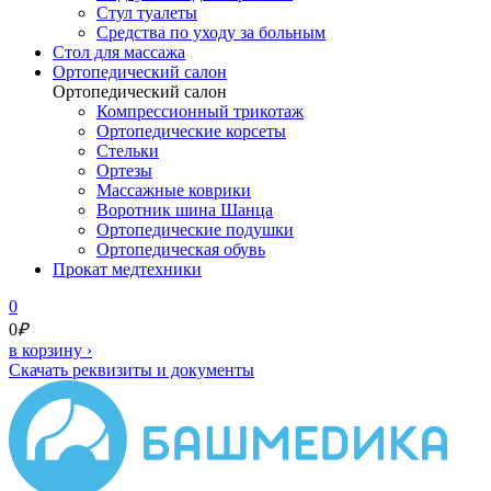
Стул туалеты
Средства по уходу за больным
Cтол для массажа
Ортопедический салон
Ортопедический салон
Компрессионный трикотаж
Ортопедические корсеты
Стельки
Ортезы
Массажные коврики
Воротник шина Шанца
Ортопедические подушки
Ортопедическая обувь
Прокат медтехники
0
0
₽
в корзину
›
Скачать реквизиты и документы