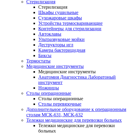
Стерилизация
Стерилизация
Шкафы сушильные
Сухожаровые шкафы
Устройства термосваривающие
Контейнеры для стерилизации
Автоклавы
Ультразвуковые мойки
Деструкторы игл
Камера бактерицидная
Биксы
Термостаты
Медицинские инструменты
Медицинские инструменты
Анатомия Диагностика Лаборатоный
инструмент
Ножницы
Столы операционные
Столы операционные
Столы перевязочные
Дополнительное оборудование к операционным
столам МСК-631, МСК-632
Тележки медицинские для перевозки больных
Тележки медицинские для перевозки
больных