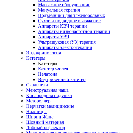
Массажное оборудование
Мануальная терапия
Подъемники для тяжелобольных
Сухое и подводное вытяжение
Аппараты КВЧ терапии
Аппараты низкочастотной терапии
Аппараты УВЧ
Ультразвуковая (УЗ) терапия
Аппараты электротерапии
Эндокринология
Катетеры
Катетеры
Катетер Фолея
Нелатона
Внутривенный катетер
Скальпели
Менструальная чаша
Кислородная подушка
Мезороллер
Перчатки медицинские
Ножницы
Шприц Жане
Шовный материал
Лобный рефлектор
Медицинская одноразовая одежда, комплекты