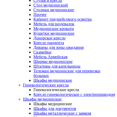
Cтулья и кресла
Стол медицинский
Столики медицинские
Прочее
Кабинет предрейсового осмотра
Мебель для раздевалок
Медицинские кровати
Кушетки медицинские
Донорское кресло
Кресло пациента
Диваны для зоны ожидания
Скамейки
Мебель Армейская
Ширмы медицинские
Штативы для капельницы
Тележки медицинские для перевозки
больных
Шкафы медицинские
Гинекологические кресла
Гинекологические кресла
Кресло гинекологическое с электроприводом
Шкафы медицинские
Шкафы медицинские
Шкафы для документов
Шкафы металлические с замком