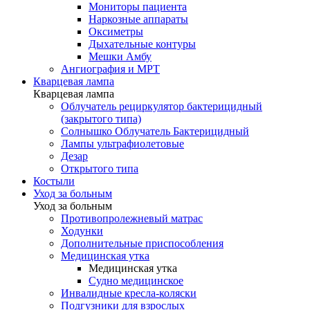
Мониторы пациента
Наркозные аппараты
Оксиметры
Дыхательные контуры
Мешки Амбу
Ангиография и МРТ
Кварцевая лампа
Кварцевая лампа
Облучатель рециркулятор бактерицидный
(закрытого типа)
Солнышко Облучатель Бактерицидный
Лампы ультрафиолетовые
Дезар
Открытого типа
Костыли
Уход за больным
Уход за больным
Противопролежневый матрас
Ходунки
Дополнительные приспособления
Медицинская утка
Медицинская утка
Судно медицинское
Инвалидные кресла-коляски
Подгузники для взрослых