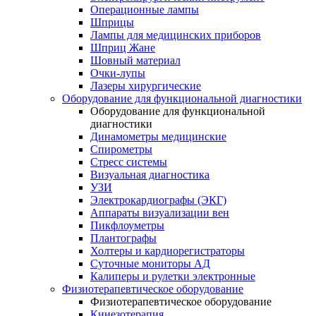
Операционные лампы
Шприцы
Лампы для медицинских приборов
Шприц Жане
Шовный материал
Очки-лупы
Лазеры хирургические
Оборудование для функциональной диагностики
Оборудование для функциональной
диагностики
Динамометры медицинские
Спирометры
Стресс системы
Визуальная диагностика
УЗИ
Электрокардиографы (ЭКГ)
Аппараты визуализации вен
Пикфлоуметры
Плантографы
Холтеры и кардиорегистраторы
Суточные мониторы АД
Калиперы и рулетки электронные
Физиотерапевтическое оборудование
Физиотерапевтическое оборудование
Кинезотерапия