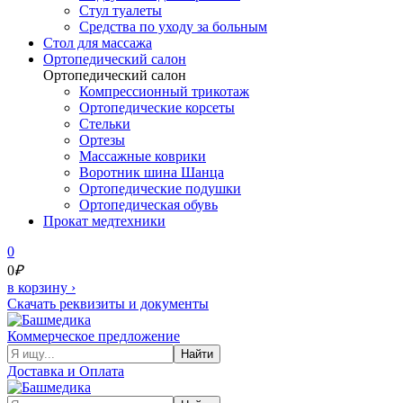
Стул туалеты
Средства по уходу за больным
Cтол для массажа
Ортопедический салон
Ортопедический салон
Компрессионный трикотаж
Ортопедические корсеты
Стельки
Ортезы
Массажные коврики
Воротник шина Шанца
Ортопедические подушки
Ортопедическая обувь
Прокат медтехники
0
0
₽
в корзину
›
Скачать реквизиты и документы
Коммерческое предложение
Найти
Доставка и Оплата