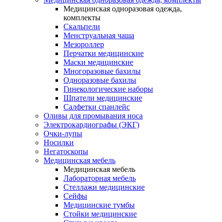
Медицинская одноразовая одежда,
комплекты
Скальпели
Менструальная чаша
Мезороллер
Перчатки медицинские
Маски медицинские
Многоразовые бахилы
Одноразовые бахилы
Гинекологические наборы
Шпатели медицинские
Салфетки спанлейс
Оливы для промывания носа
Электрокардиографы (ЭКГ)
Очки-лупы
Носилки
Негатоскопы
Медицинская мебель
Медицинская мебель
Лабораторная мебель
Стеллажи медицинские
Сейфы
Медицинские тумбы
Стойки медицинские