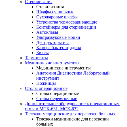
Стерилизация
Стерилизация
Шкафы сушильные
Сухожаровые шкафы
Устройства термосваривающие
Контейнеры для стерилизации
Автоклавы
Ультразвуковые мойки
Деструкторы игл
Камера бактерицидная
Биксы
Термостаты
Медицинские инструменты
Медицинские инструменты
Анатомия Диагностика Лаборатоный
инструмент
Ножницы
Столы операционные
Столы операционные
Столы перевязочные
Дополнительное оборудование к операционным
столам МСК-631, МСК-632
Тележки медицинские для перевозки больных
Тележки медицинские для перевозки
больных