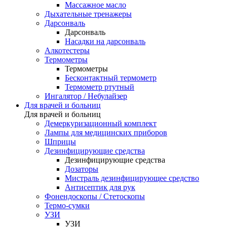
Массажное масло
Дыхательные тренажеры
Дарсонваль
Дарсонваль
Насадки на дарсонваль
Алкотестеры
Термометры
Термометры
Бесконтактный термометр
Термометр ртутный
Ингалятор / Небулайзер
Для врачей и больниц
Для врачей и больниц
Демеркуризационный комплект
Лампы для медицинских приборов
Шприцы
Дезинфицирующие средства
Дезинфицирующие средства
Дозаторы
Мистраль дезинфицирующее средство
Антисептик для рук
Фонендоскопы / Стетоскопы
Термо-сумки
УЗИ
УЗИ