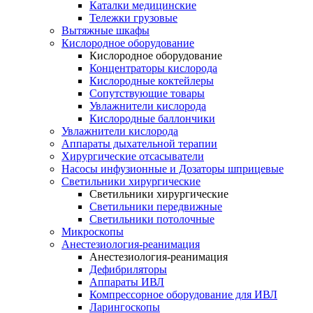
Каталки медицинские
Тележки грузовые
Вытяжные шкафы
Кислородное оборудование
Кислородное оборудование
Концентраторы кислорода
Кислородные коктейлеры
Сопутствующие товары
Увлажнители кислорода
Кислородные баллончики
Увлажнители кислорода
Аппараты дыхательной терапии
Хирургические отсасыватели
Насосы инфузионные и Дозаторы шприцевые
Светильники хирургические
Светильники хирургические
Светильники передвижные
Светильники потолочные
Микроскопы
Анестезиология-реанимация
Анестезиология-реанимация
Дефибриляторы
Аппараты ИВЛ
Компрессорное оборудование для ИВЛ
Ларингоскопы