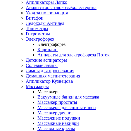
Аппликаторы Ляпко
Анализаторы глюкозы/холестерина
Уход за полостью рта
Витафон
Ледоходы Антилёд
Тонометры
Гигрометры
Электрофорез
Электрофорез
Карипаин
Аппараты для электрофореза Поток
Детские аспираторы
Солевые лампы
Лампы для прогревания
Домашняя магнитотерапия
Аппликатор Кузнецова
Массажеры
Массажеры
Вакуумные банки для массажа
Массажер простаты
Массажеры для спины и шеи
Массажер для ног
Массажные подушки
Массажные накидки
Массажные кресла