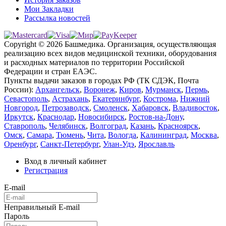
Мои Закладки
Рассылка новостей
Copyright © 2026 Башмедика.
Организация, осуществляющая
реализацию всех видов медицинской техники, оборудования
и расходных материалов по территории Российской
Федерации и стран ЕАЭС.
Пункты выдачи заказов в городах РФ (ТК СДЭК, Почта
России):
Архангельск
,
Воронеж
,
Киров
,
Мурманск
,
Пермь
,
Севастополь
,
Астрахань
,
Екатеринбург
,
Кострома
,
Нижний
Новгород
,
Петрозаводск
,
Смоленск
,
Хабаровск
,
Владивосток
,
Иркутск
,
Краснодар
,
Новосибирск
,
Ростов-на-Дону
,
Ставрополь
,
Челябинск
,
Волгоград
,
Казань
,
Красноярск
,
Омск
,
Самара
,
Тюмень
,
Чита
,
Вологда
,
Калининград
,
Москва
,
Оренбург
,
Санкт-Петербург
,
Улан-Удэ
,
Ярославль
Вход в личный кабинет
Регистрация
E-mail
Неправильный E-mail
Пароль