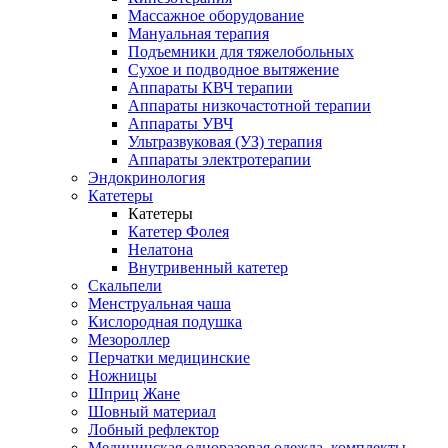
Массажное оборудование
Мануальная терапия
Подъемники для тяжелобольных
Сухое и подводное вытяжение
Аппараты КВЧ терапии
Аппараты низкочастотной терапии
Аппараты УВЧ
Ультразвуковая (УЗ) терапия
Аппараты электротерапии
Эндокринология
Катетеры
Катетеры
Катетер Фолея
Нелатона
Внутривенный катетер
Скальпели
Менструальная чаша
Кислородная подушка
Мезороллер
Перчатки медицинские
Ножницы
Шприц Жане
Шовный материал
Лобный рефлектор
Медицинская одноразовая одежда, комплекты