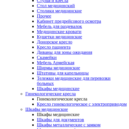
Cтулья и кресла
Стол медицинский
Столики медицинские
Прочее
Кабинет предрейсового осмотра
Мебель для раздевалок
Медицинские кровати
Кушетки медицинские
Донорское кресло
Кресло пациента
Диваны для зоны ожидания
Скамейки
Мебель Армейская
Ширмы медицинские
Штативы для капельницы
Тележки медицинские для перевозки
больных
Шкафы медицинские
Гинекологические кресла
Гинекологические кресла
Кресло гинекологическое с электроприводом
Шкафы медицинские
Шкафы медицинские
Шкафы для документов
Шкафы металлические с замком