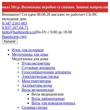
т.р..Возможны перебои со связью. Заявки направляйте на
he
Внимание! Сегодня 08.08.26 магазин не работает СБ-ВС
выходные дни.
8-347-2161-003
8-937-167-04-71
hello@bashmedica.ru
Пн-Пт с 9.00 до 18.00
Выписать счет
Каталог
Идеи для подарков
Медтехника для дома
Медтехника для дома
Пульсоксиметры
Слуховые аппараты
Голосообразующие аппараты
Электрическая грелка
Миостимуляторы
Активаторы воды
Весы медицинские
Весы медицинские
Весы лабораторные
Весы для новорожденных
Солевая грелка