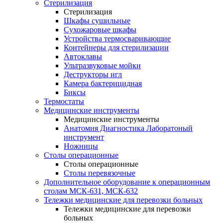
Стерилизация
Стерилизация
Шкафы сушильные
Сухожаровые шкафы
Устройства термосваривающие
Контейнеры для стерилизации
Автоклавы
Ультразвуковые мойки
Деструкторы игл
Камера бактерицидная
Биксы
Термостаты
Медицинские инструменты
Медицинские инструменты
Анатомия Диагностика Лаборатоный
инструмент
Ножницы
Столы операционные
Столы операционные
Столы перевязочные
Дополнительное оборудование к операционным
столам МСК-631, МСК-632
Тележки медицинские для перевозки больных
Тележки медицинские для перевозки
больных