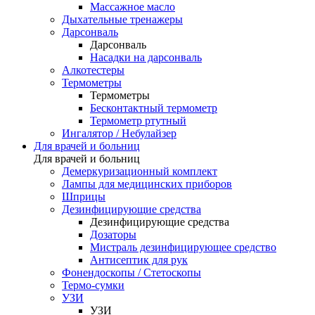
Массажное масло
Дыхательные тренажеры
Дарсонваль
Дарсонваль
Насадки на дарсонваль
Алкотестеры
Термометры
Термометры
Бесконтактный термометр
Термометр ртутный
Ингалятор / Небулайзер
Для врачей и больниц
Для врачей и больниц
Демеркуризационный комплект
Лампы для медицинских приборов
Шприцы
Дезинфицирующие средства
Дезинфицирующие средства
Дозаторы
Мистраль дезинфицирующее средство
Антисептик для рук
Фонендоскопы / Стетоскопы
Термо-сумки
УЗИ
УЗИ