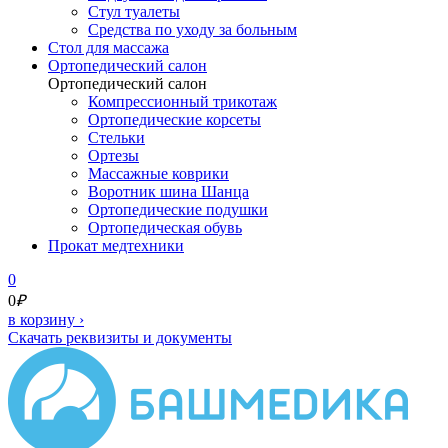
Стул туалеты
Средства по уходу за больным
Cтол для массажа
Ортопедический салон
Ортопедический салон
Компрессионный трикотаж
Ортопедические корсеты
Стельки
Ортезы
Массажные коврики
Воротник шина Шанца
Ортопедические подушки
Ортопедическая обувь
Прокат медтехники
0
0
₽
в корзину
›
Скачать реквизиты и документы