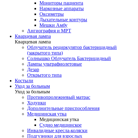
Мониторы пациента
Наркозные аппараты
Оксиметры
Дыхательные контуры
Мешки Амбу
Ангиография и МРТ
Кварцевая лампа
Кварцевая лампа
Облучатель рециркулятор бактерицидный
(закрытого типа)
Солнышко Облучатель Бактерицидный
Лампы ультрафиолетовые
Дезар
Открытого типа
Костыли
Уход за больным
Уход за больным
Противопролежневый матрас
Ходунки
Дополнительные приспособления
Медицинская утка
Медицинская утка
Судно медицинское
Инвалидные кресла-коляски
Подгузники для взрослых