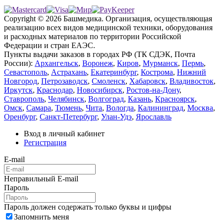
Copyright © 2026 Башмедика.
Организация, осуществляющая
реализацию всех видов медицинской техники, оборудования
и расходных материалов по территории Российской
Федерации и стран ЕАЭС.
Пункты выдачи заказов в городах РФ (ТК СДЭК, Почта
России):
Архангельск
,
Воронеж
,
Киров
,
Мурманск
,
Пермь
,
Севастополь
,
Астрахань
,
Екатеринбург
,
Кострома
,
Нижний
Новгород
,
Петрозаводск
,
Смоленск
,
Хабаровск
,
Владивосток
,
Иркутск
,
Краснодар
,
Новосибирск
,
Ростов-на-Дону
,
Ставрополь
,
Челябинск
,
Волгоград
,
Казань
,
Красноярск
,
Омск
,
Самара
,
Тюмень
,
Чита
,
Вологда
,
Калининград
,
Москва
,
Оренбург
,
Санкт-Петербург
,
Улан-Удэ
,
Ярославль
Вход в личный кабинет
Регистрация
E-mail
Неправильный E-mail
Пароль
Пароль должен содержать только буквы и цифры
Запомнить меня