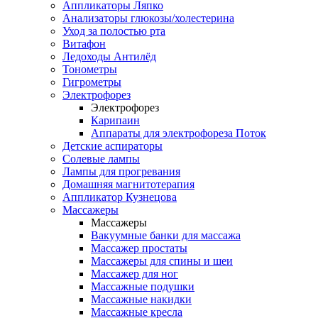
Аппликаторы Ляпко
Анализаторы глюкозы/холестерина
Уход за полостью рта
Витафон
Ледоходы Антилёд
Тонометры
Гигрометры
Электрофорез
Электрофорез
Карипаин
Аппараты для электрофореза Поток
Детские аспираторы
Солевые лампы
Лампы для прогревания
Домашняя магнитотерапия
Аппликатор Кузнецова
Массажеры
Массажеры
Вакуумные банки для массажа
Массажер простаты
Массажеры для спины и шеи
Массажер для ног
Массажные подушки
Массажные накидки
Массажные кресла