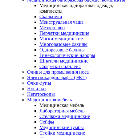
Медицинская одноразовая одежда,
комплекты
Скальпели
Менструальная чаша
Мезороллер
Перчатки медицинские
Маски медицинские
Многоразовые бахилы
Одноразовые бахилы
Гинекологические наборы
Шпатели медицинские
Салфетки спанлейс
Оливы для промывания носа
Электрокардиографы (ЭКГ)
Очки-лупы
Носилки
Негатоскопы
Медицинская мебель
Медицинская мебель
Лабораторная мебель
Стеллажи медицинские
Сейфы
Медицинские тумбы
Стойки медицинские