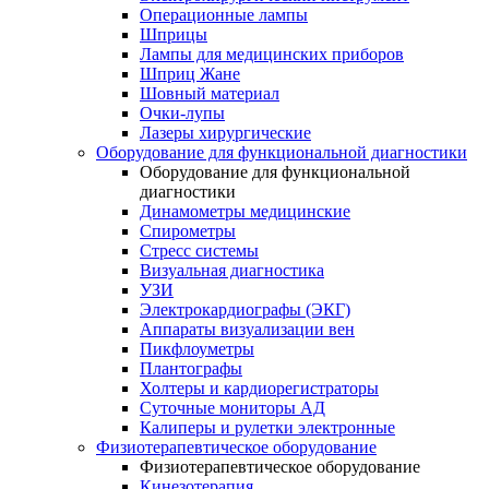
Операционные лампы
Шприцы
Лампы для медицинских приборов
Шприц Жане
Шовный материал
Очки-лупы
Лазеры хирургические
Оборудование для функциональной диагностики
Оборудование для функциональной
диагностики
Динамометры медицинские
Спирометры
Стресс системы
Визуальная диагностика
УЗИ
Электрокардиографы (ЭКГ)
Аппараты визуализации вен
Пикфлоуметры
Плантографы
Холтеры и кардиорегистраторы
Суточные мониторы АД
Калиперы и рулетки электронные
Физиотерапевтическое оборудование
Физиотерапевтическое оборудование
Кинезотерапия