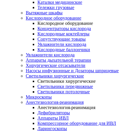
Каталки медицинские
Тележки грузовые
Вытяжные шкафы
Кислородное оборудование
Кислородное оборудование
Концентраторы кислорода
Кислородные коктейлеры
Сопутствующие товары
Увлажнители кислорода
Кислородные баллончики
Увлажнители кислорода
Аппараты дыхательной терапии
Хирургические отсасыватели
Насосы инфузионные и Дозаторы шприцевые
Светильники хирургические
Светильники хирургические
Светильники передвижные
Светильники потолочные
Микроскопы
Анестезиология-реанимация
Анестезиология-реанимация
Дефибриляторы
Аппараты ИВЛ
Компрессорное оборудование для ИВЛ
Ларингоскопы