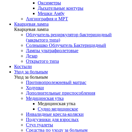
Оксиметры
Дыхательные контуры
Мешки Амбу
Ангиография и МРТ
Кварцевая лампа
Кварцевая лампа
Облучатель рециркулятор бактерицидный
(закрытого типа)
Солнышко Облучатель Бактерицидный
Лампы ультрафиолетовые
Дезар
Открытого типа
Костыли
Уход за больным
Уход за больным
Противопролежневый матрас
Ходунки
Дополнительные приспособления
Медицинская утка
Медицинская утка
Судно медицинское
Инвалидные кресла-коляски
Подгузники для взрослых
Стул туалеты
Средства по уходу за больным