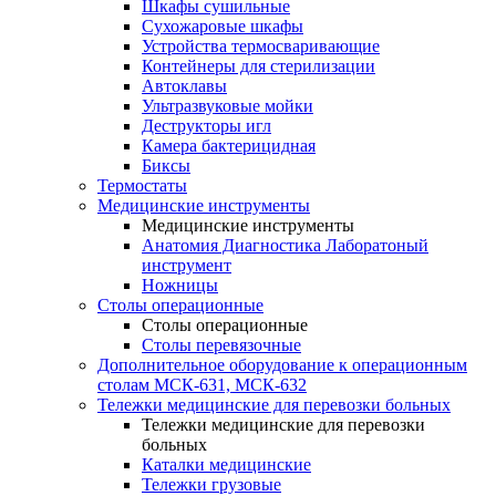
Шкафы сушильные
Сухожаровые шкафы
Устройства термосваривающие
Контейнеры для стерилизации
Автоклавы
Ультразвуковые мойки
Деструкторы игл
Камера бактерицидная
Биксы
Термостаты
Медицинские инструменты
Медицинские инструменты
Анатомия Диагностика Лаборатоный
инструмент
Ножницы
Столы операционные
Столы операционные
Столы перевязочные
Дополнительное оборудование к операционным
столам МСК-631, МСК-632
Тележки медицинские для перевозки больных
Тележки медицинские для перевозки
больных
Каталки медицинские
Тележки грузовые