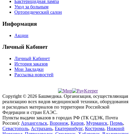
Бактерицидная лампа
Уход за больным
Ортопедический салон
Информация
Акции
Личный Кабинет
Личный Кабинет
История заказов
Мои Закладки
Рассылка новостей
Copyright © 2026 Башмедика.
Организация, осуществляющая
реализацию всех видов медицинской техники, оборудования
и расходных материалов по территории Российской
Федерации и стран ЕАЭС.
Пункты выдачи заказов в городах РФ (ТК СДЭК, Почта
России):
Архангельск
,
Воронеж
,
Киров
,
Мурманск
,
Пермь
,
Севастополь
,
Астрахань
,
Екатеринбург
,
Кострома
,
Нижний
Новгород
,
Петрозаводск
,
Смоленск
,
Хабаровск
,
Владивосток
,