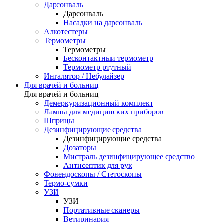
Дарсонваль
Дарсонваль
Насадки на дарсонваль
Алкотестеры
Термометры
Термометры
Бесконтактный термометр
Термометр ртутный
Ингалятор / Небулайзер
Для врачей и больниц
Для врачей и больниц
Демеркуризационный комплект
Лампы для медицинских приборов
Шприцы
Дезинфицирующие средства
Дезинфицирующие средства
Дозаторы
Мистраль дезинфицирующее средство
Антисептик для рук
Фонендоскопы / Стетоскопы
Термо-сумки
УЗИ
УЗИ
Портативные сканеры
Ветиринария