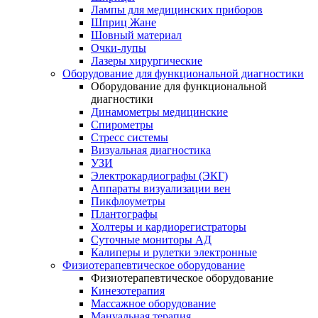
Лампы для медицинских приборов
Шприц Жане
Шовный материал
Очки-лупы
Лазеры хирургические
Оборудование для функциональной диагностики
Оборудование для функциональной
диагностики
Динамометры медицинские
Спирометры
Стресс системы
Визуальная диагностика
УЗИ
Электрокардиографы (ЭКГ)
Аппараты визуализации вен
Пикфлоуметры
Плантографы
Холтеры и кардиорегистраторы
Суточные мониторы АД
Калиперы и рулетки электронные
Физиотерапевтическое оборудование
Физиотерапевтическое оборудование
Кинезотерапия
Массажное оборудование
Мануальная терапия