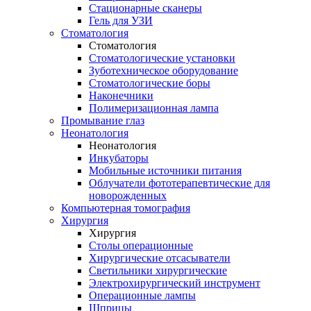
Стационарные сканеры
Гель для УЗИ
Стоматология
Стоматология
Стоматологические установки
Зуботехническое оборудование
Стоматологические боры
Наконечники
Полимеризационная лампа
Промывание глаз
Неонатология
Неонатология
Инкубаторы
Мобильные источники питания
Облучатели фототерапевтические для
новорожденных
Компьютерная томография
Хирургия
Хирургия
Столы операционные
Хирургические отсасыватели
Светильники хирургические
Электрохирургический инструмент
Операционные лампы
Шприцы