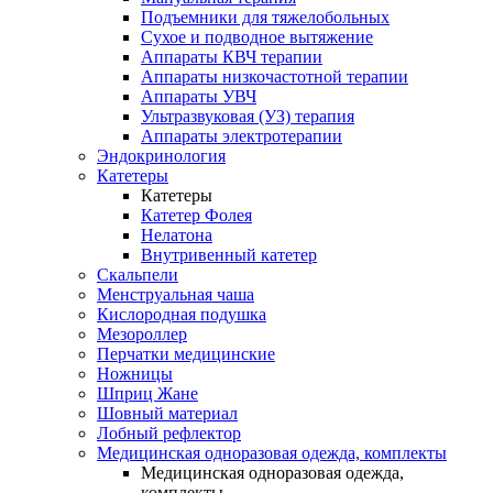
Подъемники для тяжелобольных
Сухое и подводное вытяжение
Аппараты КВЧ терапии
Аппараты низкочастотной терапии
Аппараты УВЧ
Ультразвуковая (УЗ) терапия
Аппараты электротерапии
Эндокринология
Катетеры
Катетеры
Катетер Фолея
Нелатона
Внутривенный катетер
Скальпели
Менструальная чаша
Кислородная подушка
Мезороллер
Перчатки медицинские
Ножницы
Шприц Жане
Шовный материал
Лобный рефлектор
Медицинская одноразовая одежда, комплекты
Медицинская одноразовая одежда,
комплекты