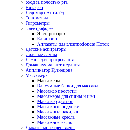
Уход за полостью рта
Витафон
Ледоходы Антилёд
Тонометры
Гигрометры
Электрофорез
Электрофорез
Карипаин
Аппараты для электрофореза Поток
Детские аспираторы
Солевые лампы
Лампы для прогревания
Домашняя магнитотерапия
Аппликатор Кузнецова
Массажеры
Массажеры
Вакуумные банки для массажа
Массажер простаты
Массажеры для спины и шеи
Массажер для ног
Массажные подушки
Массажные накидки
Массажные кресла
Массажное масло
Дыхательные тренажеры