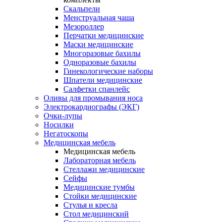
Скальпели
Менструальная чаша
Мезороллер
Перчатки медицинские
Маски медицинские
Многоразовые бахилы
Одноразовые бахилы
Гинекологические наборы
Шпатели медицинские
Салфетки спанлейс
Оливы для промывания носа
Электрокардиографы (ЭКГ)
Очки-лупы
Носилки
Негатоскопы
Медицинская мебель
Медицинская мебель
Лабораторная мебель
Стеллажи медицинские
Сейфы
Медицинские тумбы
Стойки медицинские
Cтулья и кресла
Стол медицинский