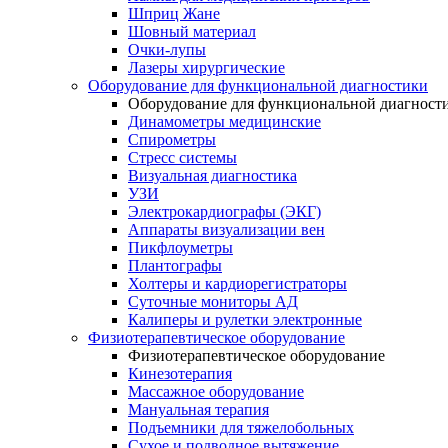
Шприц Жане
Шовный материал
Очки-лупы
Лазеры хирургические
Оборудование для функциональной диагностики
Оборудование для функциональной диагност
Динамометры медицинские
Спирометры
Стресс системы
Визуальная диагностика
УЗИ
Электрокардиографы (ЭКГ)
Аппараты визуализации вен
Пикфлоуметры
Плантографы
Холтеры и кардиорегистраторы
Суточные мониторы АД
Калиперы и рулетки электронные
Физиотерапевтическое оборудование
Физиотерапевтическое оборудование
Кинезотерапия
Массажное оборудование
Мануальная терапия
Подъемники для тяжелобольных
Сухое и подводное вытяжение