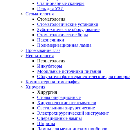
Стационарные сканеры
Гель для УЗИ
Стоматология
Стоматология
Стоматологические установки
Зуботехническое оборудование
Стоматологические боры
Наконечники
Полимеризационная лампа
Промывание глаз
Неонатология
Неонатология
Инкубаторы
Мобильные источники питания
Облучатели фототерапевтические для новор
Компьютерная томография
Хирургия
Хирургия
Столы операционные
Хирургические отсасыватели
Светильники хирургические
Электрохирургический инструмент
Операционные лампы
Шприцы
Лампы для медицинских приборов