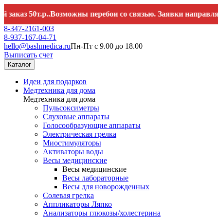
 50т.р..Возможны перебои со связью. Заявки направляйте н
8-347-2161-003
8-937-167-04-71
hello@bashmedica.ru
Пн-Пт с 9.00 до 18.00
Выписать счет
Каталог
Идеи для подарков
Медтехника для дома
Медтехника для дома
Пульсоксиметры
Слуховые аппараты
Голосообразующие аппараты
Электрическая грелка
Миостимуляторы
Активаторы воды
Весы медицинские
Весы медицинские
Весы лабораторные
Весы для новорожденных
Солевая грелка
Аппликаторы Ляпко
Анализаторы глюкозы/холестерина