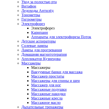
Уход за полостью рта
Витафон
Ледоходы Антилёд
Тонометры
Гигрометры
Электрофорез
Электрофорез
Карипаин
Аппараты для электрофореза Поток
Детские аспираторы
Солевые лампы
Лампы для прогревания
Домашняя магнитотерапия
Аппликатор Кузнецова
Массажеры
Массажеры
Вакуумные банки для массажа
Массажер простаты
Массажеры для спины и шеи
Массажер для ног
Массажные подушки
Массажные накидки
Массажные кресла
Массажное масло
Дыхательные тренажеры