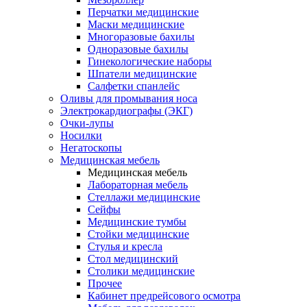
Перчатки медицинские
Маски медицинские
Многоразовые бахилы
Одноразовые бахилы
Гинекологические наборы
Шпатели медицинские
Салфетки спанлейс
Оливы для промывания носа
Электрокардиографы (ЭКГ)
Очки-лупы
Носилки
Негатоскопы
Медицинская мебель
Медицинская мебель
Лабораторная мебель
Стеллажи медицинские
Сейфы
Медицинские тумбы
Стойки медицинские
Cтулья и кресла
Стол медицинский
Столики медицинские
Прочее
Кабинет предрейсового осмотра