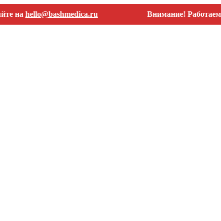
а
hello@bashmedica.ru
Внимание! Работаем тольк