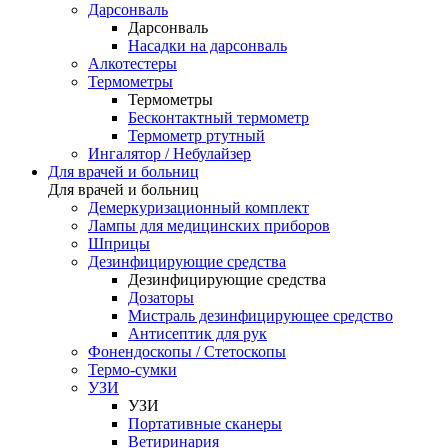
Дарсонваль
Дарсонваль
Насадки на дарсонваль
Алкотестеры
Термометры
Термометры
Бесконтактный термометр
Термометр ртутный
Ингалятор / Небулайзер
Для врачей и больниц
Для врачей и больниц
Демеркуризационный комплект
Лампы для медицинских приборов
Шприцы
Дезинфицирующие средства
Дезинфицирующие средства
Дозаторы
Мистраль дезинфицирующее средство
Антисептик для рук
Фонендоскопы / Стетоскопы
Термо-сумки
УЗИ
УЗИ
Портативные сканеры
Ветиринария