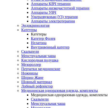
Аппараты КВЧ терапии
Аппараты низкочастотной терапии
Аппараты УВЧ
Ультразвуковая (УЗ) терапия
Аппараты электротерапии
Эндокринология
Катетеры
Катетеры
Катетер Фолея
Нелатона
Внутривенный катетер
Скальпели
Менструальная чаша
Кислородная подушка
Мезороллер
Перчатки медицинские
Ножницы
Шприц Жане
Шовный материал
Лобный рефлектор
Медицинская одноразовая одежда, комплекты
Медицинская одноразовая одежда, комплекты
Скальпели
Менструальная чаша
Мезороллер