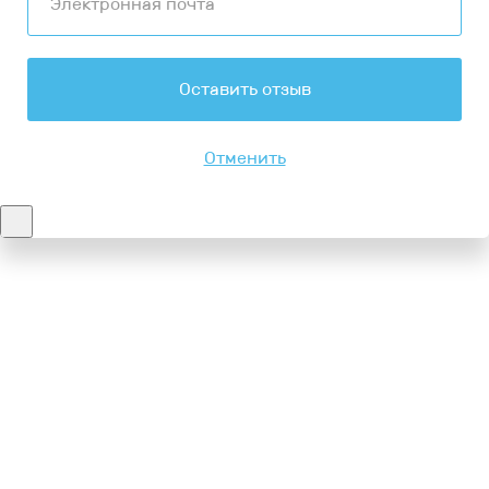
Оставить отзыв
Отменить
Контакты
8-347-2161-003
8-937-16-70-471
Пн-Пт с 9:00 до 18:00
hello@bashmedica.ru
Доставка и Оплата ›
Склад:
г. Уфа, Юбилейная 14/1
перейти ›
Дополнительно
Реквизиты
Политика конфиденциальности
Пользовательское соглашение