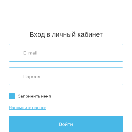
Иркутск
,
Краснодар
,
Новосибирск
,
Ростов-на-Дону
,
Ставрополь
,
Челябинск
,
Волгоград
,
Казань
,
Красноярск
,
Омск
,
Самара
,
Тюмень
,
Чита
,
Вологда
,
Калининград
,
Москва
,
Оренбург
,
Санкт-Петербург
,
Улан-Удэ
,
Ярославль
Вход в личный кабинет
Запомнить меня
Напомнить пароль
Войти