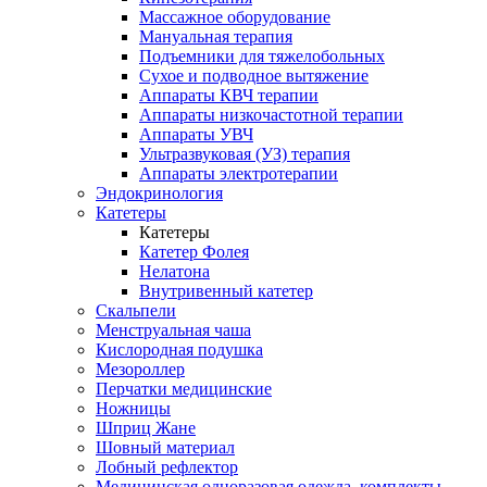
Массажное оборудование
Мануальная терапия
Подъемники для тяжелобольных
Сухое и подводное вытяжение
Аппараты КВЧ терапии
Аппараты низкочастотной терапии
Аппараты УВЧ
Ультразвуковая (УЗ) терапия
Аппараты электротерапии
Эндокринология
Катетеры
Катетеры
Катетер Фолея
Нелатона
Внутривенный катетер
Скальпели
Менструальная чаша
Кислородная подушка
Мезороллер
Перчатки медицинские
Ножницы
Шприц Жане
Шовный материал
Лобный рефлектор
Медицинская одноразовая одежда, комплекты