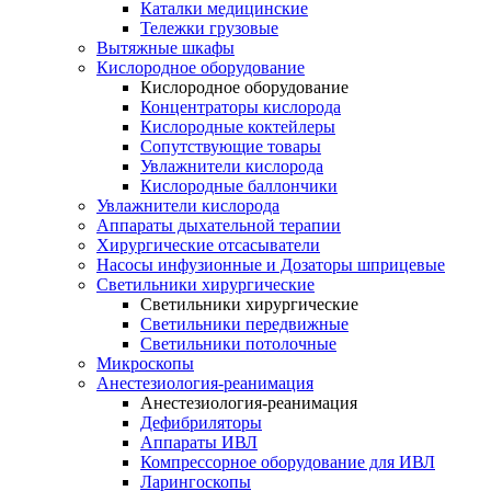
Каталки медицинские
Тележки грузовые
Вытяжные шкафы
Кислородное оборудование
Кислородное оборудование
Концентраторы кислорода
Кислородные коктейлеры
Сопутствующие товары
Увлажнители кислорода
Кислородные баллончики
Увлажнители кислорода
Аппараты дыхательной терапии
Хирургические отсасыватели
Насосы инфузионные и Дозаторы шприцевые
Светильники хирургические
Светильники хирургические
Светильники передвижные
Светильники потолочные
Микроскопы
Анестезиология-реанимация
Анестезиология-реанимация
Дефибриляторы
Аппараты ИВЛ
Компрессорное оборудование для ИВЛ
Ларингоскопы