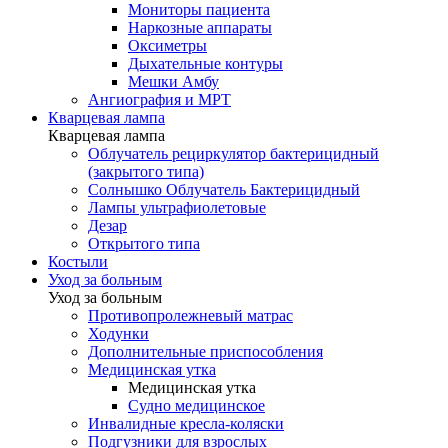
Мониторы пациента
Наркозные аппараты
Оксиметры
Дыхательные контуры
Мешки Амбу
Ангиография и МРТ
Кварцевая лампа
Кварцевая лампа
Облучатель рециркулятор бактерицидный
(закрытого типа)
Солнышко Облучатель Бактерицидный
Лампы ультрафиолетовые
Дезар
Открытого типа
Костыли
Уход за больным
Уход за больным
Противопролежневый матрас
Ходунки
Дополнительные приспособления
Медицинская утка
Медицинская утка
Судно медицинское
Инвалидные кресла-коляски
Подгузники для взрослых