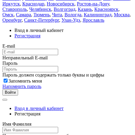
Иркутск
,
Краснодар
,
Новосибирск
,
Ростов-на-Дону
,
Ставрополь
,
Челябинск
,
Волгоград
,
Казань
,
Красноярск
,
Омск
,
Самара
,
Тюмень
,
Чита
,
Вологда
,
Калининград
,
Москва
,
Оренбург
,
Санкт-Петербург
,
Улан-Удэ
,
Ярославль
Вход в личный кабинет
Регистрация
E-mail
Неправильный E-mail
Пароль
Пароль должен содержать только буквы и цифры
Запомнить меня
Напомнить пароль
Войти
Вход в личный кабинет
Регистрация
Имя Фамилия