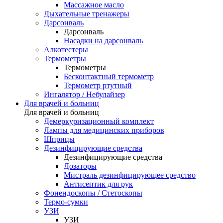
Массажное масло
Дыхательные тренажеры
Дарсонваль
Дарсонваль
Насадки на дарсонваль
Алкотестеры
Термометры
Термометры
Бесконтактный термометр
Термометр ртутный
Ингалятор / Небулайзер
Для врачей и больниц
Для врачей и больниц
Демеркуризационный комплект
Лампы для медицинских приборов
Шприцы
Дезинфицирующие средства
Дезинфицирующие средства
Дозаторы
Мистраль дезинфицирующее средство
Антисептик для рук
Фонендоскопы / Стетоскопы
Термо-сумки
УЗИ
УЗИ