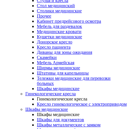
Cтулья и кресла
Стол медицинский
Столики медицинские
Прочее
Кабинет предрейсового осмотра
Мебель для раздевалок
Медицинские кровати
Кушетки медицинские
Донорское кресло
Кресло пациента
Диваны для зоны ожидания
Скамейки
Мебель Армейская
Ширмы медицинские
Штативы для капельницы
Тележки медицинские для перевозки
больных
Шкафы медицинские
Гинекологические кресла
Гинекологические кресла
Кресло гинекологическое с электроприводом
Шкафы медицинские
Шкафы медицинские
Шкафы для документов
Шкафы металлические с замком