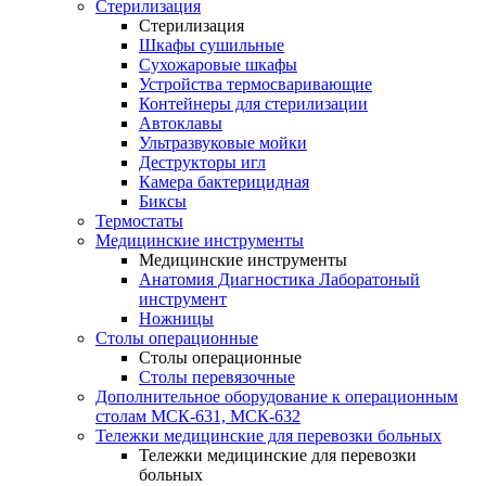
Стерилизация
Стерилизация
Шкафы сушильные
Сухожаровые шкафы
Устройства термосваривающие
Контейнеры для стерилизации
Автоклавы
Ультразвуковые мойки
Деструкторы игл
Камера бактерицидная
Биксы
Термостаты
Медицинские инструменты
Медицинские инструменты
Анатомия Диагностика Лаборатоный
инструмент
Ножницы
Столы операционные
Столы операционные
Столы перевязочные
Дополнительное оборудование к операционным
столам МСК-631, МСК-632
Тележки медицинские для перевозки больных
Тележки медицинские для перевозки
больных