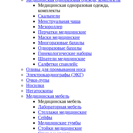
Медицинская одноразовая одежда,
комплекты
Скальпели
Менструальная чаша
Мезороллер
Перчатки медицинские
Маски медицинские
Многоразовые бахилы
Одноразовые бахилы
Гинекологические наборы
Шпатели медицинские
Салфетки спанлейс
Оливы для промывания носа
Электрокардиографы (ЭКГ)
Очки-лупы
Носилки
Негатоскопы
Медицинская мебель
Медицинская мебель
Лабораторная мебель
Стеллажи медицинские
Сейфы
Медицинские тумбы
Стойки медицинские