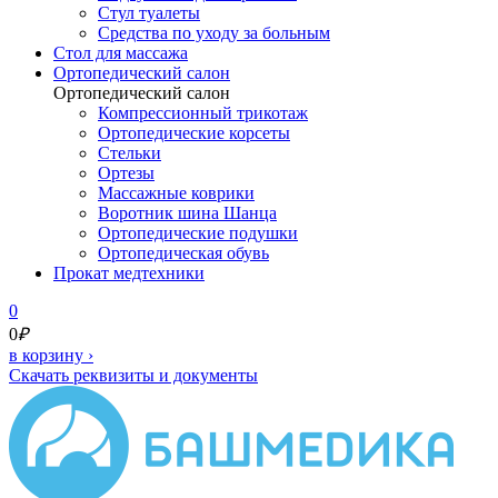
Стул туалеты
Средства по уходу за больным
Cтол для массажа
Ортопедический салон
Ортопедический салон
Компрессионный трикотаж
Ортопедические корсеты
Стельки
Ортезы
Массажные коврики
Воротник шина Шанца
Ортопедические подушки
Ортопедическая обувь
Прокат медтехники
0
0
₽
в корзину
›
Скачать реквизиты и документы