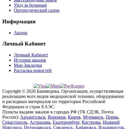
Уход за больным
Ортопедический салон
Информация
Акции
Личный Кабинет
Личный Кабинет
История заказов
Мои Закладки
Рассылка новостей
Copyright © 2026 Башмедика.
Организация, осуществляющая
реализацию всех видов медицинской техники, оборудования
и расходных материалов по территории Российской
Федерации и стран ЕАЭС.
Пункты выдачи заказов в городах РФ (ТК СДЭК, Почта
России):
Архангельск
,
Воронеж
,
Киров
,
Мурманск
,
Пермь
,
Севастополь
,
Астрахань
,
Екатеринбург
,
Кострома
,
Нижний
Новгород
,
Петрозаводск
,
Смоленск
,
Хабаровск
,
Владивосток
,