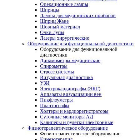
Операционные лампы
Шприцы
Лампы для медицинских приборов
Шприц Жане
Шовный материал
Очки-лупы
Лазеры хирургические
Оборудование для функциональной диагностики
Оборудование для функциональной
диагностики
Динамометры медицинские
Спирометры
Стресс системы
Визуальная диагностика
УЗИ
Электрокардиографы (ЭКГ)
Аппараты визуализации вен
Пикфлоуметры
Плантографы
Холтеры и кардиорегистраторы
Суточные мониторы АД
Калиперы и рулетки электронные
Физиотерапевтическое оборудование
Физиотерапевтическое оборудование
Кинезотерапия