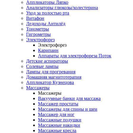
Аппликаторы Ляпко
Анализаторы глюкозы/холестерина
Уход за полостью рта
Витафон
Ледоходы Антилёд
Тонометры
Гигрометры
Электрофорез
Электрофорез
Карипаин
Аппараты для электрофореза Поток
Детские аспираторы
Солевые лампы
Лампы для прогревания
Домашняя магнитотерапия
Аппликатор Кузнецова
Массажеры
Массажеры
Вакуумные банки для массажа
Массажер простаты
Массажеры для спины и шеи
Массажер для ног
Массажные подушки
Массажные накидки
Массажные кресла