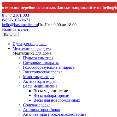
ны перебои со связью. Заявки направляйте на
hello@bashmed
8-347-2161-003
8-937-167-04-71
hello@bashmedica.ru
Пн-Пт с 9.00 до 18.00
Выписать счет
Каталог
Идеи для подарков
Медтехника для дома
Медтехника для дома
Пульсоксиметры
Слуховые аппараты
Голосообразующие аппараты
Электрическая грелка
Миостимуляторы
Активаторы воды
Весы медицинские
Весы медицинские
Весы лабораторные
Весы для новорожденных
Солевая грелка
Аппликаторы Ляпко
Анализаторы глюкозы/холестерина