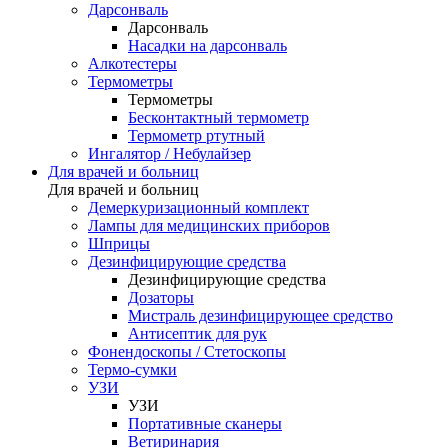
Дарсонваль
Дарсонваль
Насадки на дарсонваль
Алкотестеры
Термометры
Термометры
Бесконтактный термометр
Термометр ртутный
Ингалятор / Небулайзер
Для врачей и больниц
Для врачей и больниц
Демеркуризационный комплект
Лампы для медицинских приборов
Шприцы
Дезинфицирующие средства
Дезинфицирующие средства
Дозаторы
Мистраль дезинфицирующее средство
Антисептик для рук
Фонендоскопы / Стетоскопы
Термо-сумки
УЗИ
УЗИ
Портативные сканеры
Ветиринария