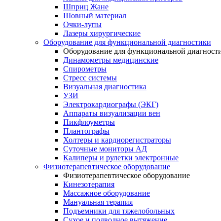
Шприц Жане
Шовный материал
Очки-лупы
Лазеры хирургические
Оборудование для функциональной диагностики
Оборудование для функциональной диагност
Динамометры медицинские
Спирометры
Стресс системы
Визуальная диагностика
УЗИ
Электрокардиографы (ЭКГ)
Аппараты визуализации вен
Пикфлоуметры
Плантографы
Холтеры и кардиорегистраторы
Суточные мониторы АД
Калиперы и рулетки электронные
Физиотерапевтическое оборудование
Физиотерапевтическое оборудование
Кинезотерапия
Массажное оборудование
Мануальная терапия
Подъемники для тяжелобольных
Сухое и подводное вытяжение