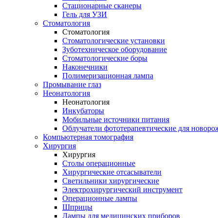
Стационарные сканеры
Гель для УЗИ
Стоматология
Стоматология
Стоматологические установки
Зуботехническое оборудование
Стоматологические боры
Наконечники
Полимеризационная лампа
Промывание глаз
Неонатология
Неонатология
Инкубаторы
Мобильные источники питания
Облучатели фототерапевтические для новор
Компьютерная томография
Хирургия
Хирургия
Столы операционные
Хирургические отсасыватели
Светильники хирургические
Электрохирургический инструмент
Операционные лампы
Шприцы
Лампы для медицинских приборов