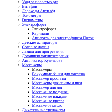
Уход за полостью рта
Витафон
Ледоходы Антилёд
Тонометры
Гигрометры
Электрофорез
Электрофорез
Карипаин
Аппараты для электрофореза Поток
Детские аспираторы
Солевые лампы
Лампы для прогревания
Домашняя магнитотерапия
Аппликатор Кузнецова
Массажеры
Массажеры
Вакуумные банки для массажа
Массажер простаты
Массажеры для спины и шеи
Массажер для ног
Массажные подушки
Массажные накидки
Массажные кресла
Массажное масло
Дыхательные тренажеры