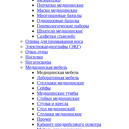
Перчатки медицинские
Маски медицинские
Многоразовые бахилы
Одноразовые бахилы
Гинекологические наборы
Шпатели медицинские
Салфетки спанлейс
Оливы для промывания носа
Электрокардиографы (ЭКГ)
Очки-лупы
Носилки
Негатоскопы
Медицинская мебель
Медицинская мебель
Лабораторная мебель
Стеллажи медицинские
Сейфы
Медицинские тумбы
Стойки медицинские
Cтулья и кресла
Стол медицинский
Столики медицинские
Прочее
Кабинет предрейсового осмотра