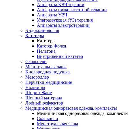
Аппараты КВЧ терапии
Аппараты низкочастотной терапии
Аппараты УВЧ
Ультразвуковая (УЗ) терапия
Аппараты электротерапии
Эндокринология
Катетеры
Катетеры
Катетер Фолея
Нелатона
Внутривенный катетер
Скальпели
Менструальная чаша
Кислородная подушка
Мезороллер
Перчатки медицинские
Ножницы
Шприц Жане
Шовный материал
Лобный рефлектор
Медицинская одноразовая одежда, комплекты
Медицинская одноразовая одежда, комплекты
Скальпели
Менструальная чаша
Мезороллер