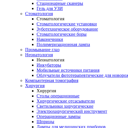
Стационарные сканеры
Гель для УЗИ
Стоматология
Стоматология
Стоматологические установки
Зуботехническое оборудование
Стоматологические боры
Наконечники
Полимеризационная лампа
Промывание глаз
Неонатология
Неонатология
Инкубаторы
Мобильные источники питания
Облучатели фототерапевтические для новор
Компьютерная томография
Хирургия
Хирургия
Столы операционные
Хирургические отсасыватели
Светильники хирургические
Электрохирургический инструмент
Операционные лампы
Шприцы
Лампы для медицинских приборов