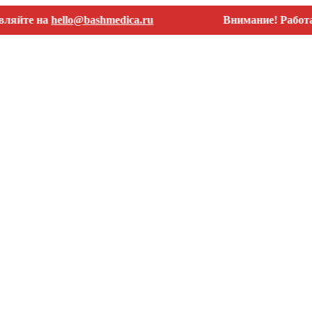
е на
hello@bashmedica.ru
Внимание! Работаем тол