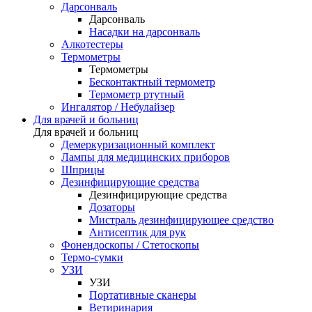
Дарсонваль
Дарсонваль
Насадки на дарсонваль
Алкотестеры
Термометры
Термометры
Бесконтактный термометр
Термометр ртутный
Ингалятор / Небулайзер
Для врачей и больниц
Для врачей и больниц
Демеркуризационный комплект
Лампы для медицинских приборов
Шприцы
Дезинфицирующие средства
Дезинфицирующие средства
Дозаторы
Мистраль дезинфицирующее средство
Антисептик для рук
Фонендоскопы / Стетоскопы
Термо-сумки
УЗИ
УЗИ
Портативные сканеры
Ветиринария