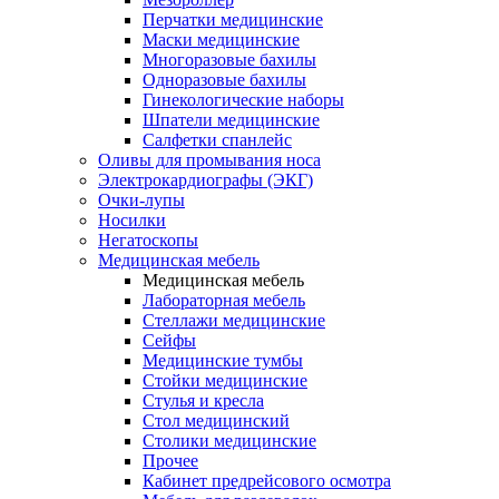
Перчатки медицинские
Маски медицинские
Многоразовые бахилы
Одноразовые бахилы
Гинекологические наборы
Шпатели медицинские
Салфетки спанлейс
Оливы для промывания носа
Электрокардиографы (ЭКГ)
Очки-лупы
Носилки
Негатоскопы
Медицинская мебель
Медицинская мебель
Лабораторная мебель
Стеллажи медицинские
Сейфы
Медицинские тумбы
Стойки медицинские
Cтулья и кресла
Стол медицинский
Столики медицинские
Прочее
Кабинет предрейсового осмотра