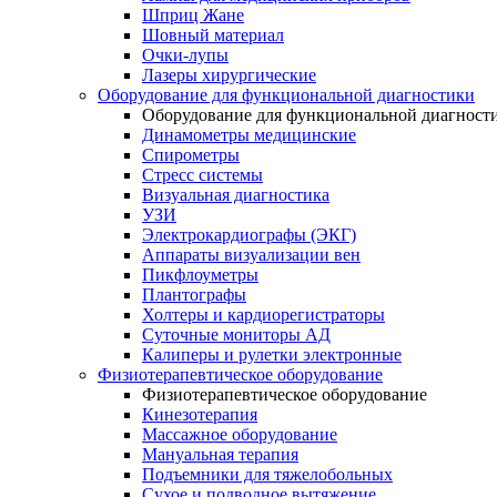
Шприц Жане
Шовный материал
Очки-лупы
Лазеры хирургические
Оборудование для функциональной диагностики
Оборудование для функциональной диагност
Динамометры медицинские
Спирометры
Стресс системы
Визуальная диагностика
УЗИ
Электрокардиографы (ЭКГ)
Аппараты визуализации вен
Пикфлоуметры
Плантографы
Холтеры и кардиорегистраторы
Суточные мониторы АД
Калиперы и рулетки электронные
Физиотерапевтическое оборудование
Физиотерапевтическое оборудование
Кинезотерапия
Массажное оборудование
Мануальная терапия
Подъемники для тяжелобольных
Сухое и подводное вытяжение