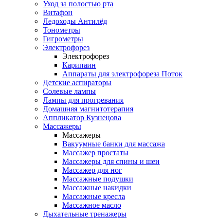
Уход за полостью рта
Витафон
Ледоходы Антилёд
Тонометры
Гигрометры
Электрофорез
Электрофорез
Карипаин
Аппараты для электрофореза Поток
Детские аспираторы
Солевые лампы
Лампы для прогревания
Домашняя магнитотерапия
Аппликатор Кузнецова
Массажеры
Массажеры
Вакуумные банки для массажа
Массажер простаты
Массажеры для спины и шеи
Массажер для ног
Массажные подушки
Массажные накидки
Массажные кресла
Массажное масло
Дыхательные тренажеры