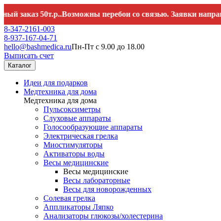
каз 50т.р..Возможны перебои со связью. Заявки направляйт
8-347-2161-003
8-937-167-04-71
hello@bashmedica.ru
Пн-Пт с 9.00 до 18.00
Выписать счет
Каталог
Идеи для подарков
Медтехника для дома
Медтехника для дома
Пульсоксиметры
Слуховые аппараты
Голосообразующие аппараты
Электрическая грелка
Миостимуляторы
Активаторы воды
Весы медицинские
Весы медицинские
Весы лабораторные
Весы для новорожденных
Солевая грелка
Аппликаторы Ляпко
Анализаторы глюкозы/холестерина