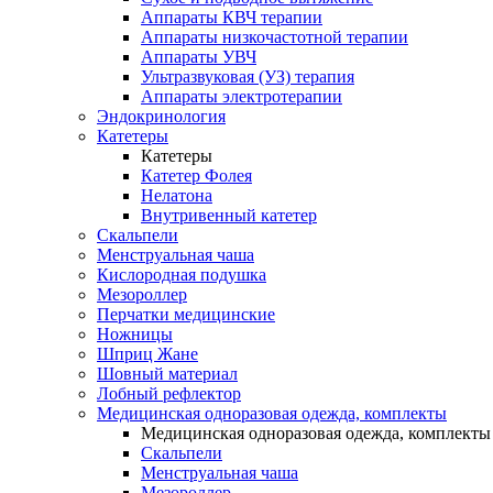
Аппараты КВЧ терапии
Аппараты низкочастотной терапии
Аппараты УВЧ
Ультразвуковая (УЗ) терапия
Аппараты электротерапии
Эндокринология
Катетеры
Катетеры
Катетер Фолея
Нелатона
Внутривенный катетер
Скальпели
Менструальная чаша
Кислородная подушка
Мезороллер
Перчатки медицинские
Ножницы
Шприц Жане
Шовный материал
Лобный рефлектор
Медицинская одноразовая одежда, комплекты
Медицинская одноразовая одежда, комплекты
Скальпели
Менструальная чаша
Мезороллер