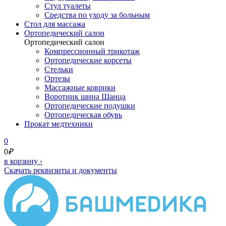
Стул туалеты
Средства по уходу за больным
Cтол для массажа
Ортопедический салон
Ортопедический салон
Компрессионный трикотаж
Ортопедические корсеты
Стельки
Ортезы
Массажные коврики
Воротник шина Шанца
Ортопедические подушки
Ортопедическая обувь
Прокат медтехники
0
0
₽
в корзину
›
Скачать реквизиты и документы