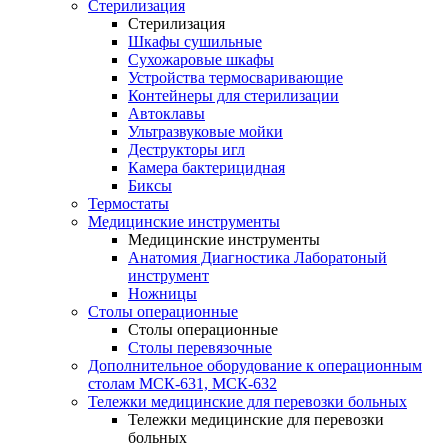
Стерилизация
Стерилизация
Шкафы сушильные
Сухожаровые шкафы
Устройства термосваривающие
Контейнеры для стерилизации
Автоклавы
Ультразвуковые мойки
Деструкторы игл
Камера бактерицидная
Биксы
Термостаты
Медицинские инструменты
Медицинские инструменты
Анатомия Диагностика Лаборатоный
инструмент
Ножницы
Столы операционные
Столы операционные
Столы перевязочные
Дополнительное оборудование к операционным
столам МСК-631, МСК-632
Тележки медицинские для перевозки больных
Тележки медицинские для перевозки
больных