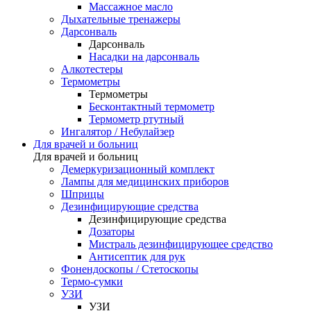
Массажное масло
Дыхательные тренажеры
Дарсонваль
Дарсонваль
Насадки на дарсонваль
Алкотестеры
Термометры
Термометры
Бесконтактный термометр
Термометр ртутный
Ингалятор / Небулайзер
Для врачей и больниц
Для врачей и больниц
Демеркуризационный комплект
Лампы для медицинских приборов
Шприцы
Дезинфицирующие средства
Дезинфицирующие средства
Дозаторы
Мистраль дезинфицирующее средство
Антисептик для рук
Фонендоскопы / Стетоскопы
Термо-сумки
УЗИ
УЗИ