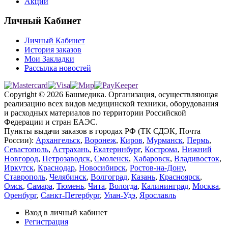
Акции
Личный Кабинет
Личный Кабинет
История заказов
Мои Закладки
Рассылка новостей
Copyright © 2026 Башмедика.
Организация, осуществляющая
реализацию всех видов медицинской техники, оборудования
и расходных материалов по территории Российской
Федерации и стран ЕАЭС.
Пункты выдачи заказов в городах РФ (ТК СДЭК, Почта
России):
Архангельск
,
Воронеж
,
Киров
,
Мурманск
,
Пермь
,
Севастополь
,
Астрахань
,
Екатеринбург
,
Кострома
,
Нижний
Новгород
,
Петрозаводск
,
Смоленск
,
Хабаровск
,
Владивосток
,
Иркутск
,
Краснодар
,
Новосибирск
,
Ростов-на-Дону
,
Ставрополь
,
Челябинск
,
Волгоград
,
Казань
,
Красноярск
,
Омск
,
Самара
,
Тюмень
,
Чита
,
Вологда
,
Калининград
,
Москва
,
Оренбург
,
Санкт-Петербург
,
Улан-Удэ
,
Ярославль
Вход в личный кабинет
Регистрация