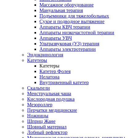
Массажное оборудование
Мануальная терапия
Подъемники для тяжелобольных
Сухое и подводное вытяжение
Аппараты КВЧ терапии
Аппараты низкочастотной терапии
Аппараты УВЧ
Ультразвуковая (УЗ) терапия
Аппараты электротерапии
Эндокринология
Катетеры
Катетеры
Катетер Фолея
Нелатона
Внутривенный катетер
Скальпели
Менструальная чаша
Кислородная подушка
Мезороллер
Перчатки медицинские
Ножницы
Шприц Жане
Шовный материал
Лобный рефлектор
Медицинская одноразовая одежда, комплекты