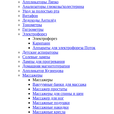
Аппликаторы Ляпко
Анализаторы глюкозы/холестерина
Уход за полостью рта
Витафон
Ледоходы Антилёд
Тонометры
Гигрометры
Электрофорез
Электрофорез
Карипаин
Аппараты для электрофореза Поток
Детские аспираторы
Солевые лампы
Лампы для прогревания
Домашняя магнитотерапия
Аппликатор Кузнецова
Массажеры
Массажеры
Вакуумные банки для массажа
Массажер простаты
Массажеры для спины и шеи
Массажер для ног
Массажные подушки
Массажные накидки
Массажные кресла