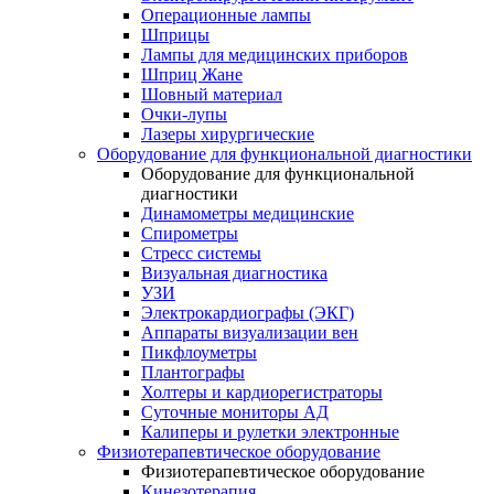
Операционные лампы
Шприцы
Лампы для медицинских приборов
Шприц Жане
Шовный материал
Очки-лупы
Лазеры хирургические
Оборудование для функциональной диагностики
Оборудование для функциональной
диагностики
Динамометры медицинские
Спирометры
Стресс системы
Визуальная диагностика
УЗИ
Электрокардиографы (ЭКГ)
Аппараты визуализации вен
Пикфлоуметры
Плантографы
Холтеры и кардиорегистраторы
Суточные мониторы АД
Калиперы и рулетки электронные
Физиотерапевтическое оборудование
Физиотерапевтическое оборудование
Кинезотерапия