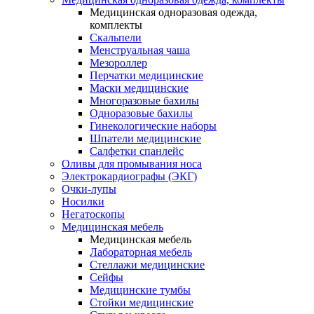
Медицинская одноразовая одежда,
комплекты
Скальпели
Менструальная чаша
Мезороллер
Перчатки медицинские
Маски медицинские
Многоразовые бахилы
Одноразовые бахилы
Гинекологические наборы
Шпатели медицинские
Салфетки спанлейс
Оливы для промывания носа
Электрокардиографы (ЭКГ)
Очки-лупы
Носилки
Негатоскопы
Медицинская мебель
Медицинская мебель
Лабораторная мебель
Стеллажи медицинские
Сейфы
Медицинские тумбы
Стойки медицинские