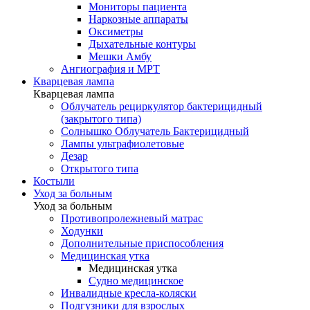
Мониторы пациента
Наркозные аппараты
Оксиметры
Дыхательные контуры
Мешки Амбу
Ангиография и МРТ
Кварцевая лампа
Кварцевая лампа
Облучатель рециркулятор бактерицидный
(закрытого типа)
Солнышко Облучатель Бактерицидный
Лампы ультрафиолетовые
Дезар
Открытого типа
Костыли
Уход за больным
Уход за больным
Противопролежневый матрас
Ходунки
Дополнительные приспособления
Медицинская утка
Медицинская утка
Судно медицинское
Инвалидные кресла-коляски
Подгузники для взрослых