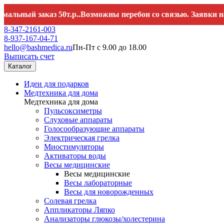
 заказ 50т.р..Возможны перебои со связью. Заявки направля
8-347-2161-003
8-937-167-04-71
hello@bashmedica.ru
Пн-Пт с 9.00 до 18.00
Выписать счет
Каталог
Идеи для подарков
Медтехника для дома
Медтехника для дома
Пульсоксиметры
Слуховые аппараты
Голосообразующие аппараты
Электрическая грелка
Миостимуляторы
Активаторы воды
Весы медицинские
Весы медицинские
Весы лабораторные
Весы для новорожденных
Солевая грелка
Аппликаторы Ляпко
Анализаторы глюкозы/холестерина