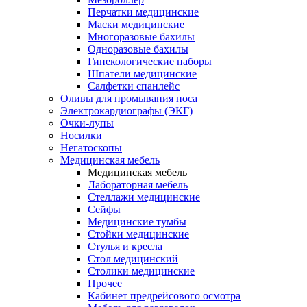
Перчатки медицинские
Маски медицинские
Многоразовые бахилы
Одноразовые бахилы
Гинекологические наборы
Шпатели медицинские
Салфетки спанлейс
Оливы для промывания носа
Электрокардиографы (ЭКГ)
Очки-лупы
Носилки
Негатоскопы
Медицинская мебель
Медицинская мебель
Лабораторная мебель
Стеллажи медицинские
Сейфы
Медицинские тумбы
Стойки медицинские
Cтулья и кресла
Стол медицинский
Столики медицинские
Прочее
Кабинет предрейсового осмотра