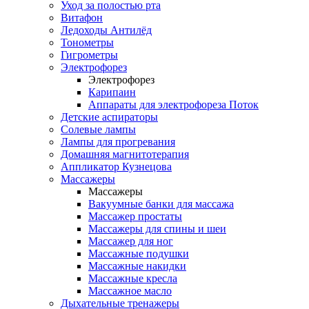
Уход за полостью рта
Витафон
Ледоходы Антилёд
Тонометры
Гигрометры
Электрофорез
Электрофорез
Карипаин
Аппараты для электрофореза Поток
Детские аспираторы
Солевые лампы
Лампы для прогревания
Домашняя магнитотерапия
Аппликатор Кузнецова
Массажеры
Массажеры
Вакуумные банки для массажа
Массажер простаты
Массажеры для спины и шеи
Массажер для ног
Массажные подушки
Массажные накидки
Массажные кресла
Массажное масло
Дыхательные тренажеры