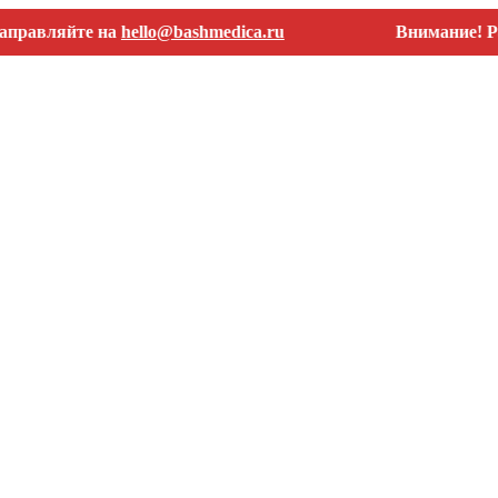
йте на
hello@bashmedica.ru
Внимание! Работаем 