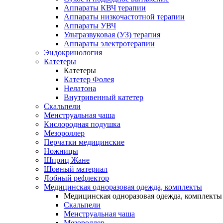
Аппараты КВЧ терапии
Аппараты низкочастотной терапии
Аппараты УВЧ
Ультразвуковая (УЗ) терапия
Аппараты электротерапии
Эндокринология
Катетеры
Катетеры
Катетер Фолея
Нелатона
Внутривенный катетер
Скальпели
Менструальная чаша
Кислородная подушка
Мезороллер
Перчатки медицинские
Ножницы
Шприц Жане
Шовный материал
Лобный рефлектор
Медицинская одноразовая одежда, комплекты
Медицинская одноразовая одежда, комплекты
Скальпели
Менструальная чаша
Мезороллер