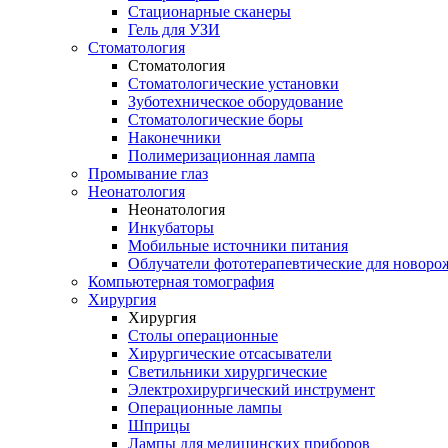
Стационарные сканеры
Гель для УЗИ
Стоматология
Стоматология
Стоматологические установки
Зуботехническое оборудование
Стоматологические боры
Наконечники
Полимеризационная лампа
Промывание глаз
Неонатология
Неонатология
Инкубаторы
Мобильные источники питания
Облучатели фототерапевтические для новор
Компьютерная томография
Хирургия
Хирургия
Столы операционные
Хирургические отсасыватели
Светильники хирургические
Электрохирургический инструмент
Операционные лампы
Шприцы
Лампы для медицинских приборов