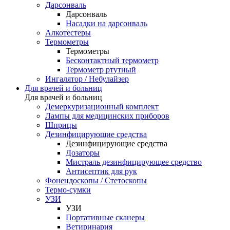
Дарсонваль
Дарсонваль
Насадки на дарсонваль
Алкотестеры
Термометры
Термометры
Бесконтактный термометр
Термометр ртутный
Ингалятор / Небулайзер
Для врачей и больниц
Для врачей и больниц
Демеркуризационный комплект
Лампы для медицинских приборов
Шприцы
Дезинфицирующие средства
Дезинфицирующие средства
Дозаторы
Мистраль дезинфицирующее средство
Антисептик для рук
Фонендоскопы / Стетоскопы
Термо-сумки
УЗИ
УЗИ
Портативные сканеры
Ветиринария