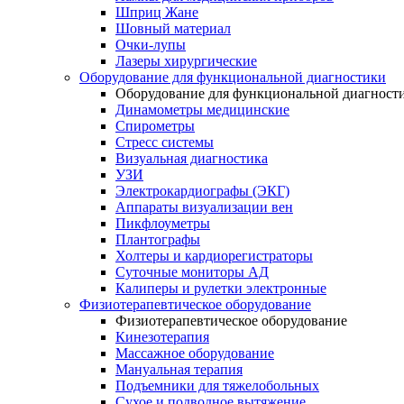
Шприц Жане
Шовный материал
Очки-лупы
Лазеры хирургические
Оборудование для функциональной диагностики
Оборудование для функциональной диагност
Динамометры медицинские
Спирометры
Стресс системы
Визуальная диагностика
УЗИ
Электрокардиографы (ЭКГ)
Аппараты визуализации вен
Пикфлоуметры
Плантографы
Холтеры и кардиорегистраторы
Суточные мониторы АД
Калиперы и рулетки электронные
Физиотерапевтическое оборудование
Физиотерапевтическое оборудование
Кинезотерапия
Массажное оборудование
Мануальная терапия
Подъемники для тяжелобольных
Сухое и подводное вытяжение