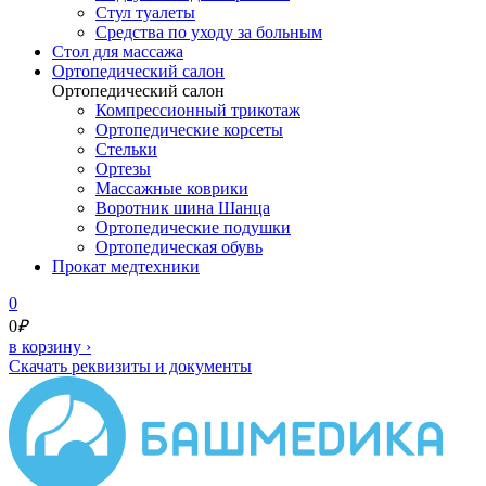
Стул туалеты
Средства по уходу за больным
Cтол для массажа
Ортопедический салон
Ортопедический салон
Компрессионный трикотаж
Ортопедические корсеты
Стельки
Ортезы
Массажные коврики
Воротник шина Шанца
Ортопедические подушки
Ортопедическая обувь
Прокат медтехники
0
0
₽
в корзину
›
Скачать реквизиты и документы