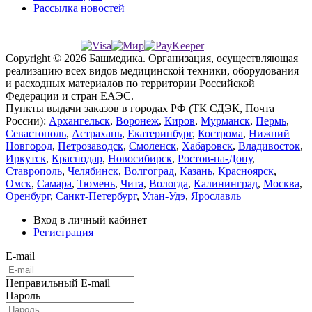
Рассылка новостей
Copyright © 2026 Башмедика.
Организация, осуществляющая
реализацию всех видов медицинской техники, оборудования
и расходных материалов по территории Российской
Федерации и стран ЕАЭС.
Пункты выдачи заказов в городах РФ (ТК СДЭК, Почта
России):
Архангельск
,
Воронеж
,
Киров
,
Мурманск
,
Пермь
,
Севастополь
,
Астрахань
,
Екатеринбург
,
Кострома
,
Нижний
Новгород
,
Петрозаводск
,
Смоленск
,
Хабаровск
,
Владивосток
,
Иркутск
,
Краснодар
,
Новосибирск
,
Ростов-на-Дону
,
Ставрополь
,
Челябинск
,
Волгоград
,
Казань
,
Красноярск
,
Омск
,
Самара
,
Тюмень
,
Чита
,
Вологда
,
Калининград
,
Москва
,
Оренбург
,
Санкт-Петербург
,
Улан-Удэ
,
Ярославль
Вход в личный кабинет
Регистрация
E-mail
Неправильный E-mail
Пароль