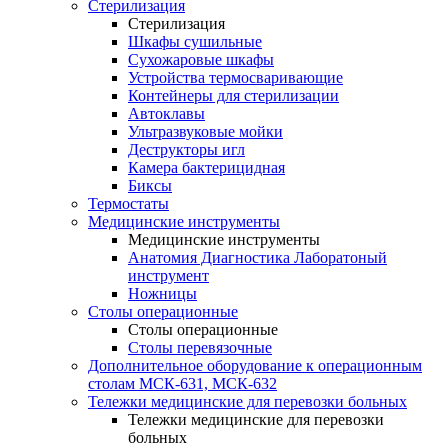
Стерилизация
Стерилизация
Шкафы сушильные
Сухожаровые шкафы
Устройства термосваривающие
Контейнеры для стерилизации
Автоклавы
Ультразвуковые мойки
Деструкторы игл
Камера бактерицидная
Биксы
Термостаты
Медицинские инструменты
Медицинские инструменты
Анатомия Диагностика Лаборатоный
инструмент
Ножницы
Столы операционные
Столы операционные
Столы перевязочные
Дополнительное оборудование к операционным
столам МСК-631, МСК-632
Тележки медицинские для перевозки больных
Тележки медицинские для перевозки
больных