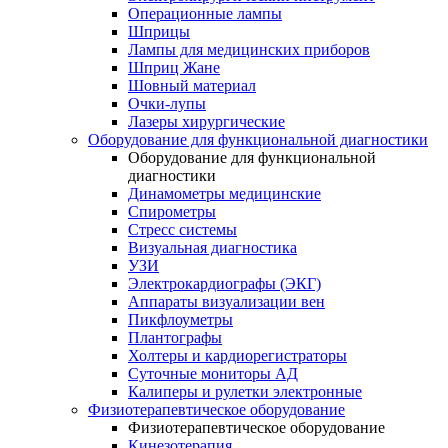
Операционные лампы
Шприцы
Лампы для медицинских приборов
Шприц Жане
Шовный материал
Очки-лупы
Лазеры хирургические
Оборудование для функциональной диагностики
Оборудование для функциональной
диагностики
Динамометры медицинские
Спирометры
Стресс системы
Визуальная диагностика
УЗИ
Электрокардиографы (ЭКГ)
Аппараты визуализации вен
Пикфлоуметры
Плантографы
Холтеры и кардиорегистраторы
Суточные мониторы АД
Калиперы и рулетки электронные
Физиотерапевтическое оборудование
Физиотерапевтическое оборудование
Кинезотерапия