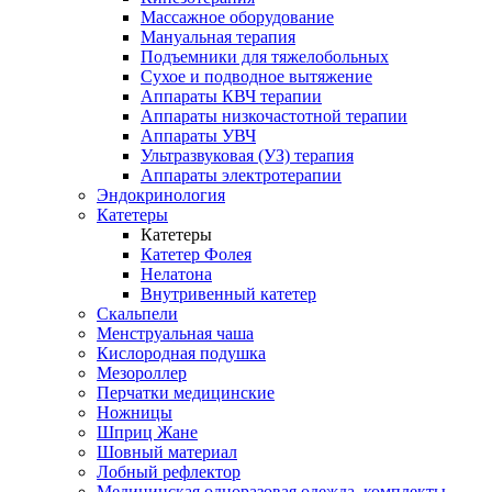
Массажное оборудование
Мануальная терапия
Подъемники для тяжелобольных
Сухое и подводное вытяжение
Аппараты КВЧ терапии
Аппараты низкочастотной терапии
Аппараты УВЧ
Ультразвуковая (УЗ) терапия
Аппараты электротерапии
Эндокринология
Катетеры
Катетеры
Катетер Фолея
Нелатона
Внутривенный катетер
Скальпели
Менструальная чаша
Кислородная подушка
Мезороллер
Перчатки медицинские
Ножницы
Шприц Жане
Шовный материал
Лобный рефлектор
Медицинская одноразовая одежда, комплекты