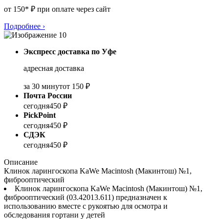
от 150* ₽ при оплате через сайт
Подробнее
›
Экспресс доставка по Уфе
адресная доставка
за 30 минут
от 150 ₽
Почта России
сегодня
450 ₽
PickPoint
сегодня
450 ₽
СДЭК
сегодня
450 ₽
Описание
Клинок ларингоскопа KaWe Macintosh (Макинтош) №1,
фиброоптический
Клинок ларингоскопа KaWe Macintosh (Макинтош) №1,
фиброоптический (03.42013.611) предназначен к
использованию вместе с рукоятью для осмотра и
обследования гортани у детей