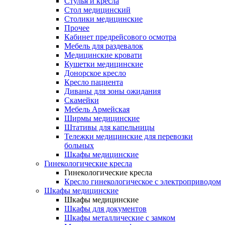
Cтулья и кресла
Стол медицинский
Столики медицинские
Прочее
Кабинет предрейсового осмотра
Мебель для раздевалок
Медицинские кровати
Кушетки медицинские
Донорское кресло
Кресло пациента
Диваны для зоны ожидания
Скамейки
Мебель Армейская
Ширмы медицинские
Штативы для капельницы
Тележки медицинские для перевозки
больных
Шкафы медицинские
Гинекологические кресла
Гинекологические кресла
Кресло гинекологическое с электроприводом
Шкафы медицинские
Шкафы медицинские
Шкафы для документов
Шкафы металлические с замком