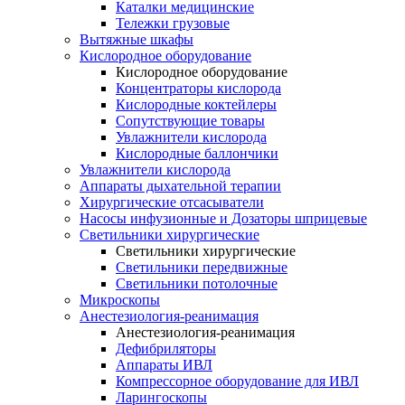
Каталки медицинские
Тележки грузовые
Вытяжные шкафы
Кислородное оборудование
Кислородное оборудование
Концентраторы кислорода
Кислородные коктейлеры
Сопутствующие товары
Увлажнители кислорода
Кислородные баллончики
Увлажнители кислорода
Аппараты дыхательной терапии
Хирургические отсасыватели
Насосы инфузионные и Дозаторы шприцевые
Светильники хирургические
Светильники хирургические
Светильники передвижные
Светильники потолочные
Микроскопы
Анестезиология-реанимация
Анестезиология-реанимация
Дефибриляторы
Аппараты ИВЛ
Компрессорное оборудование для ИВЛ
Ларингоскопы