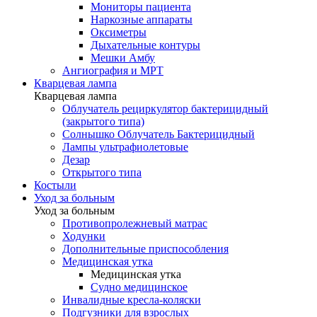
Мониторы пациента
Наркозные аппараты
Оксиметры
Дыхательные контуры
Мешки Амбу
Ангиография и МРТ
Кварцевая лампа
Кварцевая лампа
Облучатель рециркулятор бактерицидный
(закрытого типа)
Солнышко Облучатель Бактерицидный
Лампы ультрафиолетовые
Дезар
Открытого типа
Костыли
Уход за больным
Уход за больным
Противопролежневый матрас
Ходунки
Дополнительные приспособления
Медицинская утка
Медицинская утка
Судно медицинское
Инвалидные кресла-коляски
Подгузники для взрослых