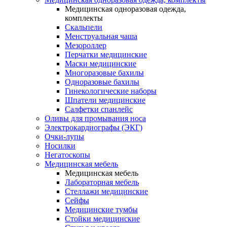
Медицинская одноразовая одежда,
комплекты
Скальпели
Менструальная чаша
Мезороллер
Перчатки медицинские
Маски медицинские
Многоразовые бахилы
Одноразовые бахилы
Гинекологические наборы
Шпатели медицинские
Салфетки спанлейс
Оливы для промывания носа
Электрокардиографы (ЭКГ)
Очки-лупы
Носилки
Негатоскопы
Медицинская мебель
Медицинская мебель
Лабораторная мебель
Стеллажи медицинские
Сейфы
Медицинские тумбы
Стойки медицинские