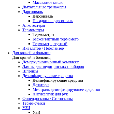
Массажное масло
Дыхательные тренажеры
Дарсонваль
Дарсонваль
Насадки на дарсонваль
Алкотестеры
Термометры
Термометры
Бесконтактный термометр
Термометр ртутный
Ингалятор / Небулайзер
Для врачей и больниц
Для врачей и больниц
Демеркуризационный комплект
Лампы для медицинских приборов
Шприцы
Дезинфицирующие средства
Дезинфицирующие средства
Дозаторы
Мистраль дезинфицирующее средство
Антисептик для рук
Фонендоскопы / Стетоскопы
Термо-сумки
УЗИ
УЗИ