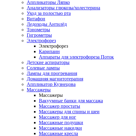
Аппликаторы Ляпко
Анализаторы глюкозы/холестерина
Уход за полостью рта
Витафон
Ледоходы Антилёд
Тонометры
Гигрометры
Электрофорез
Электрофорез
Карипаин
Аппараты для электрофореза Поток
Детские аспираторы
Солевые лампы
Лампы для прогревания
Домашняя магнитотерапия
Аппликатор Кузнецова
Массажеры
Массажеры
Вакуумные банки для массажа
Массажер простаты
Массажеры для спины и шеи
Массажер для ног
Массажные подушки
Массажные накидки
Массажные кресла