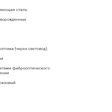
веющая сталь
оворожденных
оптика (через световод)
ая
оятями фиброоптического
ения
разовый