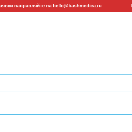
равляйте на
hello@bashmedica.ru
Внимание! 