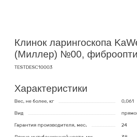
Клинок ларингоскопа KaWe
(Миллер) №00, фиброопти
TESTDESC10003
Характеристики
Вес, не более, кг
0,061
Вид
прямой
Гарантия производителя, мес.
24
Длина интубационной части, мм
38