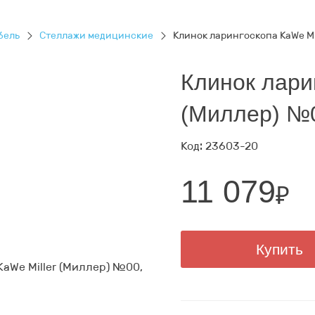
бель
Стеллажи медицинские
Клинок ларингоскопа KaWe M
Клинок лари
(Миллер) №
Код: 23603-20
11 079
₽
Купить