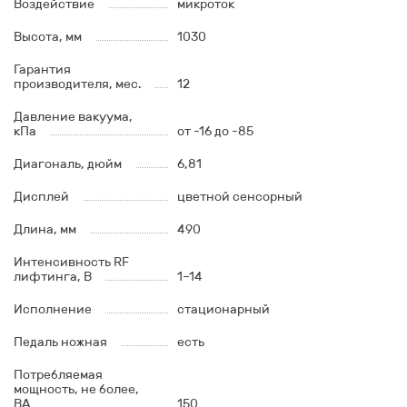
Воздействие
микроток
Высота, мм
1030
Гарантия
производителя, мес.
12
Давление вакуума,
кПа
от -16 до -85
Диагональ, дюйм
6,81
Дисплей
цветной сенсорный
Длина, мм
490
Интенсивность RF
лифтинга, В
1–14
Исполнение
стационарный
Педаль ножная
есть
Потребляемая
мощность, не более,
ВА
150