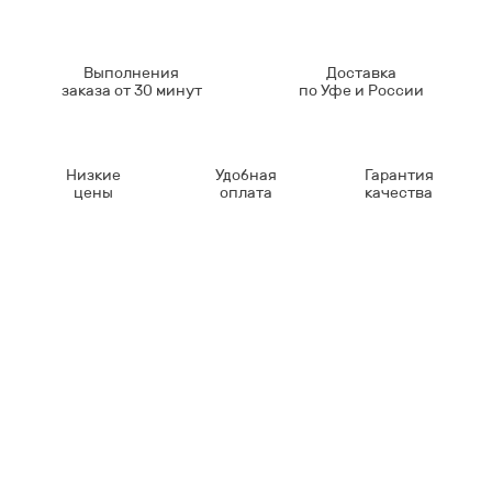
Выполнения
Доставка
заказа от 30 минут
по Уфе и России
Низкие
Удобная
Гарантия
цены
оплата
качества
Контакты
8-347-2161-003
8-937-16-70-471
Пн-Пт с 9:00 до 18:00
hello@bashmedica.ru
Доставка и Оплата ›
Склад:
г. Уфа, Юбилейная 14/1
перейти ›
Дополнительно
Реквизиты
Политика конфиденциальности
Пользовательское соглашение