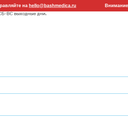
те на
hello@bashmedica.ru
Внимание! Работа
 СБ-ВС выходные дни.