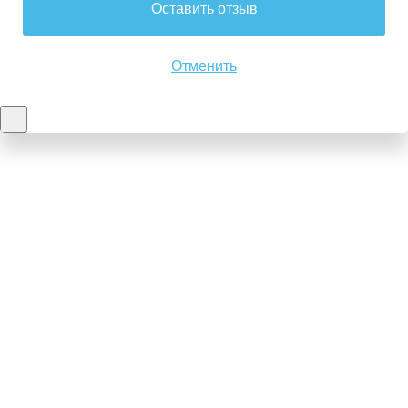
Оставить отзыв
Отменить
Контакты
8-347-2161-003
8-937-16-70-471
Пн-Пт с 9:00 до 18:00
hello@bashmedica.ru
Доставка и Оплата ›
Склад:
г. Уфа, Юбилейная 14/1
перейти ›
Дополнительно
Реквизиты
Политика конфиденциальности
Пользовательское соглашение
Публичная оферта
Вакансии
Каталог товаров