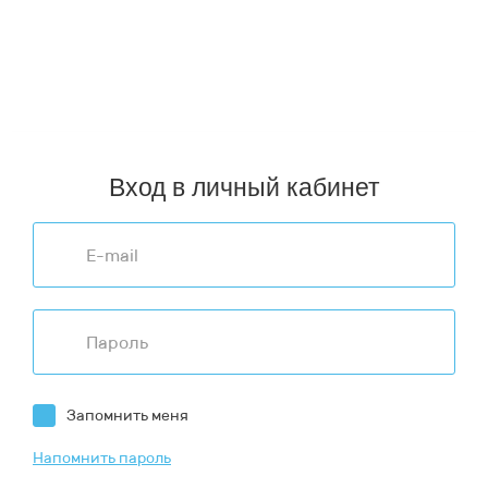
Пункты выдачи заказов в городах РФ (ТК СДЭК, Почта
России):
Архангельск
,
Воронеж
,
Киров
,
Мурманск
,
Пермь
,
Севастополь
,
Астрахань
,
Екатеринбург
,
Кострома
,
Нижний
Новгород
,
Петрозаводск
,
Смоленск
,
Хабаровск
,
Владивосток
,
Иркутск
,
Краснодар
,
Новосибирск
,
Ростов-на-Дону
,
Ставрополь
,
Челябинск
,
Волгоград
,
Казань
,
Красноярск
,
Омск
,
Самара
,
Тюмень
,
Чита
,
Вологда
,
Калининград
,
Москва
,
Оренбург
,
Санкт-Петербург
,
Улан-Удэ
,
Ярославль
Вход в личный кабинет
Запомнить меня
Напомнить пароль