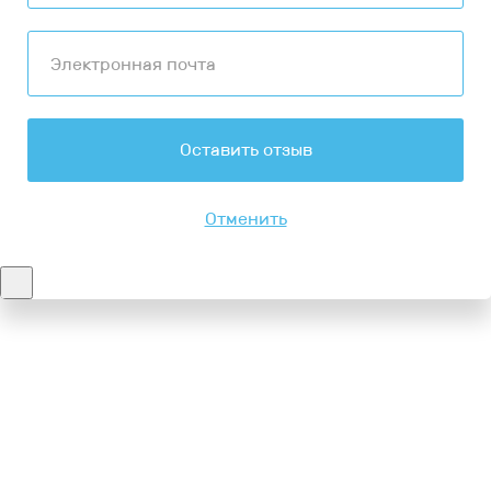
Оставить отзыв
Отменить
Контакты
8-347-2161-003
8-937-16-70-471
Пн-Пт с 9:00 до 18:00
hello@bashmedica.ru
Доставка и Оплата ›
Склад:
г. Уфа, Юбилейная 14/1
перейти ›
Дополнительно