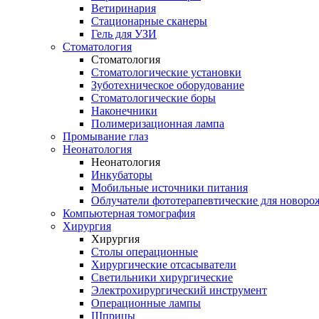
Ветиринария
Стационарные сканеры
Гель для УЗИ
Стоматология
Стоматология
Стоматологические установки
Зуботехническое оборудование
Стоматологические боры
Наконечники
Полимеризационная лампа
Промывание глаз
Неонатология
Неонатология
Инкубаторы
Мобильные источники питания
Облучатели фототерапевтические для новор
Компьютерная томография
Хирургия
Хирургия
Столы операционные
Хирургические отсасыватели
Светильники хирургические
Электрохирургический инструмент
Операционные лампы
Шприцы