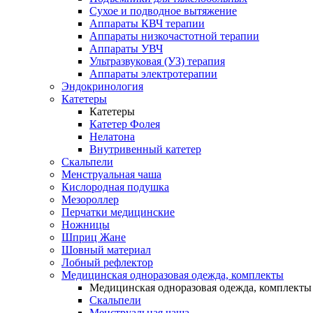
Сухое и подводное вытяжение
Аппараты КВЧ терапии
Аппараты низкочастотной терапии
Аппараты УВЧ
Ультразвуковая (УЗ) терапия
Аппараты электротерапии
Эндокринология
Катетеры
Катетеры
Катетер Фолея
Нелатона
Внутривенный катетер
Скальпели
Менструальная чаша
Кислородная подушка
Мезороллер
Перчатки медицинские
Ножницы
Шприц Жане
Шовный материал
Лобный рефлектор
Медицинская одноразовая одежда, комплекты
Медицинская одноразовая одежда, комплекты
Скальпели
Менструальная чаша