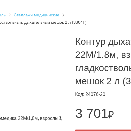
ель
Стеллажи медицинские
оствольный, дыхательный мешок 2 л (3304Г)
Контур дыха
22М/1,8м, в
гладкоствол
мешок 2 л (
Код: 24076-20
3 701
₽