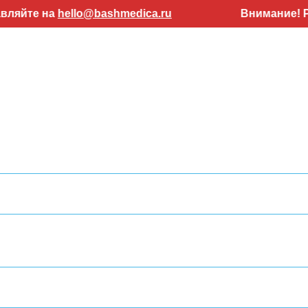
 на
hello@bashmedica.ru
Внимание! Работае