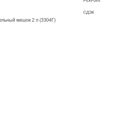
PickPoint
СДЭК