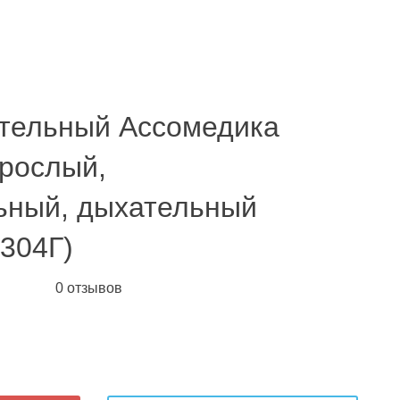
тельный Ассомедика
зрослый,
ьный, дыхательный
3304Г)
0 отзывов