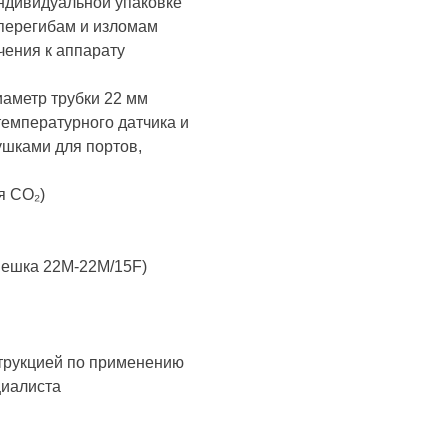
индивидуальной упаковке
 перегибам и изломам
ения к аппарату
диаметр трубки 22 мм
температурного датчика и
шками для портов,
я СO₂)
мешка 22М-22М/15F)
трукцией по применению
циалиста