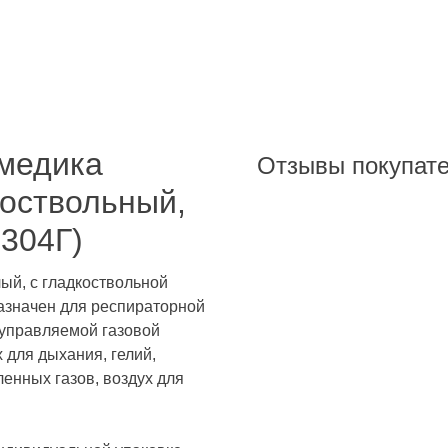
медика
Отзывы покупат
коствольный,
304Г)
ый, с гладкоствольной
назначен для респираторной
 управляемой газовой
х для дыхания, гелий,
енных газов, воздух для