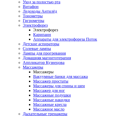
Уход за полостью рта
Витафон
Ледоходы Антилёд
Тонометры
Гигрометры
Электрофорез
Электрофорез
Карипаин
Аппараты для электрофореза Поток
Детские аспираторы
Солевые лампы
Лампы для прогревания
Домашняя магнитотерапия
Аппликатор Кузнецова
Массажеры
Массажеры
Вакуумные банки для массажа
Массажер простаты
Массажеры для спины и шеи
Массажер для ног
Массажные подушки
Массажные накидки
Массажные кресла
Массажное масло
Дыхательные тренажеры