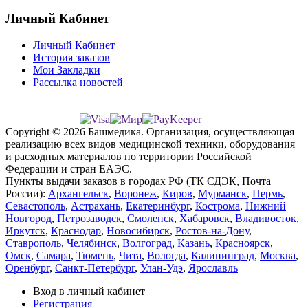
Личный Кабинет
Личный Кабинет
История заказов
Мои Закладки
Рассылка новостей
Copyright © 2026 Башмедика.
Организация, осуществляющая
реализацию всех видов медицинской техники, оборудования
и расходных материалов по территории Российской
Федерации и стран ЕАЭС.
Пункты выдачи заказов в городах РФ (ТК СДЭК, Почта
России):
Архангельск
,
Воронеж
,
Киров
,
Мурманск
,
Пермь
,
Севастополь
,
Астрахань
,
Екатеринбург
,
Кострома
,
Нижний
Новгород
,
Петрозаводск
,
Смоленск
,
Хабаровск
,
Владивосток
,
Иркутск
,
Краснодар
,
Новосибирск
,
Ростов-на-Дону
,
Ставрополь
,
Челябинск
,
Волгоград
,
Казань
,
Красноярск
,
Омск
,
Самара
,
Тюмень
,
Чита
,
Вологда
,
Калининград
,
Москва
,
Оренбург
,
Санкт-Петербург
,
Улан-Удэ
,
Ярославль
Вход в личный кабинет
Регистрация