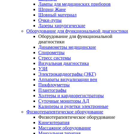
Лампы для медицинских приборов
Шприц Жане
Шовный материал
Очки-лупы
Лазеры хирургические
Оборудование для функциональной диагностики
Оборудование для функциональной
диагностики
Динамометры медицинские
Спирометры
Стресс системы
Визуальная диагностика
УЗИ
Электрокардиографы (ЭКГ)
Аппараты визуализации вен
Пикфлоуметры
Плантографы
Холтеры и кардиорегистраторы
Суточные мониторы АД
Калиперы и рулетки электронные
Физиотерапевтическое оборудование
Физиотерапевтическое оборудование
Кинезотерапия
Массажное оборудование
Мануальная терапия