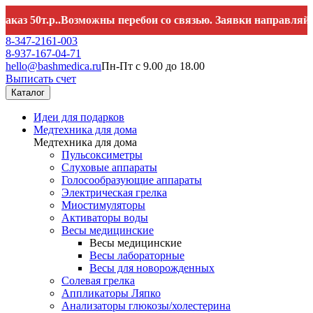
т.р..Возможны перебои со связью. Заявки направляйте на
he
8-347-2161-003
8-937-167-04-71
hello@bashmedica.ru
Пн-Пт с 9.00 до 18.00
Выписать счет
Каталог
Идеи для подарков
Медтехника для дома
Медтехника для дома
Пульсоксиметры
Слуховые аппараты
Голосообразующие аппараты
Электрическая грелка
Миостимуляторы
Активаторы воды
Весы медицинские
Весы медицинские
Весы лабораторные
Весы для новорожденных
Солевая грелка
Аппликаторы Ляпко
Анализаторы глюкозы/холестерина