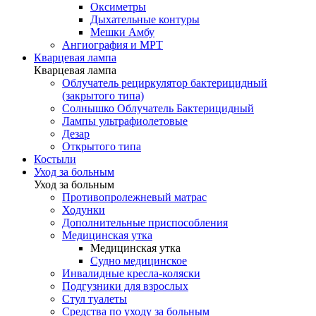
Оксиметры
Дыхательные контуры
Мешки Амбу
Ангиография и МРТ
Кварцевая лампа
Кварцевая лампа
Облучатель рециркулятор бактерицидный
(закрытого типа)
Солнышко Облучатель Бактерицидный
Лампы ультрафиолетовые
Дезар
Открытого типа
Костыли
Уход за больным
Уход за больным
Противопролежневый матрас
Ходунки
Дополнительные приспособления
Медицинская утка
Медицинская утка
Судно медицинское
Инвалидные кресла-коляски
Подгузники для взрослых
Стул туалеты
Средства по уходу за больным