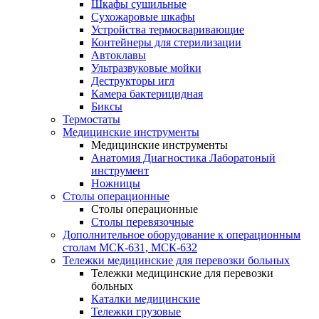
Шкафы сушильные
Сухожаровые шкафы
Устройства термосваривающие
Контейнеры для стерилизации
Автоклавы
Ультразвуковые мойки
Деструкторы игл
Камера бактерицидная
Биксы
Термостаты
Медицинские инструменты
Медицинские инструменты
Анатомия Диагностика Лаборатоный
инструмент
Ножницы
Столы операционные
Столы операционные
Столы перевязочные
Дополнительное оборудование к операционным
столам МСК-631, МСК-632
Тележки медицинские для перевозки больных
Тележки медицинские для перевозки
больных
Каталки медицинские
Тележки грузовые