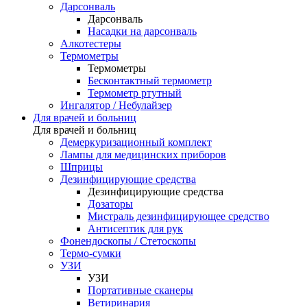
Дарсонваль
Дарсонваль
Насадки на дарсонваль
Алкотестеры
Термометры
Термометры
Бесконтактный термометр
Термометр ртутный
Ингалятор / Небулайзер
Для врачей и больниц
Для врачей и больниц
Демеркуризационный комплект
Лампы для медицинских приборов
Шприцы
Дезинфицирующие средства
Дезинфицирующие средства
Дозаторы
Мистраль дезинфицирующее средство
Антисептик для рук
Фонендоскопы / Стетоскопы
Термо-сумки
УЗИ
УЗИ
Портативные сканеры
Ветиринария