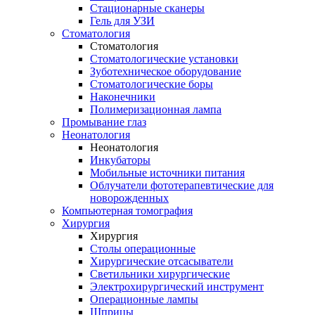
Стационарные сканеры
Гель для УЗИ
Стоматология
Стоматология
Стоматологические установки
Зуботехническое оборудование
Стоматологические боры
Наконечники
Полимеризационная лампа
Промывание глаз
Неонатология
Неонатология
Инкубаторы
Мобильные источники питания
Облучатели фототерапевтические для
новорожденных
Компьютерная томография
Хирургия
Хирургия
Столы операционные
Хирургические отсасыватели
Светильники хирургические
Электрохирургический инструмент
Операционные лампы
Шприцы