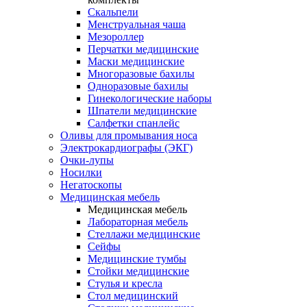
Скальпели
Менструальная чаша
Мезороллер
Перчатки медицинские
Маски медицинские
Многоразовые бахилы
Одноразовые бахилы
Гинекологические наборы
Шпатели медицинские
Салфетки спанлейс
Оливы для промывания носа
Электрокардиографы (ЭКГ)
Очки-лупы
Носилки
Негатоскопы
Медицинская мебель
Медицинская мебель
Лабораторная мебель
Стеллажи медицинские
Сейфы
Медицинские тумбы
Стойки медицинские
Cтулья и кресла
Стол медицинский