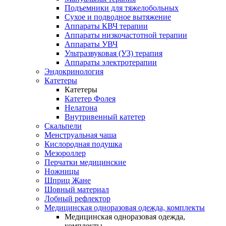
Подъемники для тяжелобольных
Сухое и подводное вытяжение
Аппараты КВЧ терапии
Аппараты низкочастотной терапии
Аппараты УВЧ
Ультразвуковая (УЗ) терапия
Аппараты электротерапии
Эндокринология
Катетеры
Катетеры
Катетер Фолея
Нелатона
Внутривенный катетер
Скальпели
Менструальная чаша
Кислородная подушка
Мезороллер
Перчатки медицинские
Ножницы
Шприц Жане
Шовный материал
Лобный рефлектор
Медицинская одноразовая одежда, комплекты
Медицинская одноразовая одежда,
комплекты