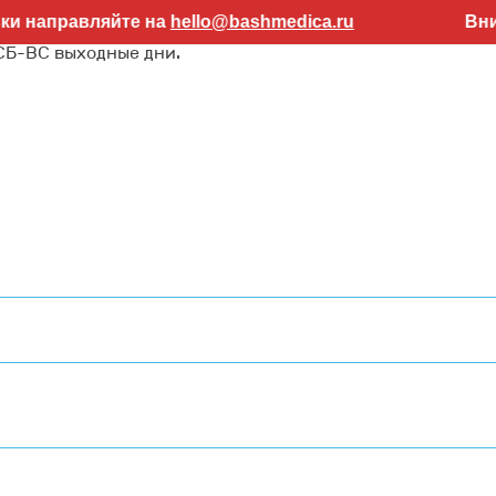
авляйте на
hello@bashmedica.ru
Внимание! 
 СБ-ВС выходные дни.