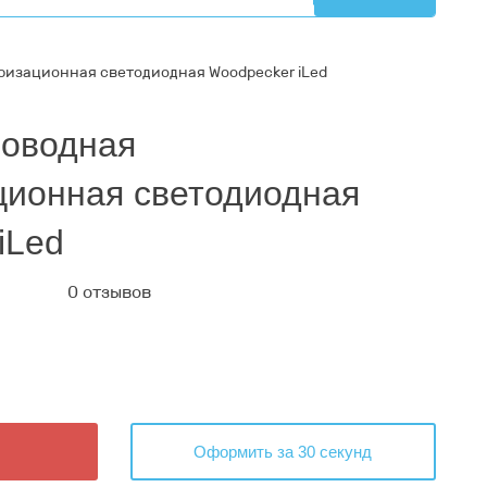
изационная светодиодная Woodpecker iLed
роводная
ионная светодиодная
iLed
0 отзывов
Оформить за 30 секунд