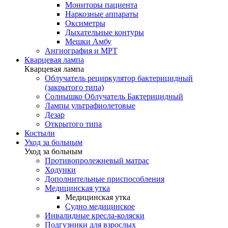
Мониторы пациента
Наркозные аппараты
Оксиметры
Дыхательные контуры
Мешки Амбу
Ангиография и МРТ
Кварцевая лампа
Кварцевая лампа
Облучатель рециркулятор бактерицидный
(закрытого типа)
Солнышко Облучатель Бактерицидный
Лампы ультрафиолетовые
Дезар
Открытого типа
Костыли
Уход за больным
Уход за больным
Противопролежневый матрас
Ходунки
Дополнительные приспособления
Медицинская утка
Медицинская утка
Судно медицинское
Инвалидные кресла-коляски
Подгузники для взрослых