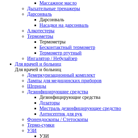
Массажное масло
Дыхательные тренажеры
Дарсонваль
Дарсонваль
Насадки на дарсонваль
Алкотестеры
Термометры
Термометры
Бесконтактный термометр
Термометр ртутный
Ингалятор / Небулайзер
Для врачей и больниц
Для врачей и больниц
Демеркуризационный комплект
Лампы для медицинских приборов
Шприцы
Дезинфицирующие средства
Дезинфицирующие средства
Дозаторы
Мистраль дезинфицирующее средство
Антисептик для рук
Фонендоскопы / Стетоскопы
Термо-сумки
УЗИ
УЗИ