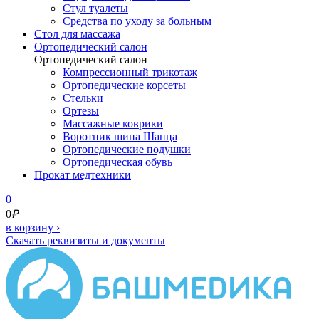
Стул туалеты
Средства по уходу за больным
Cтол для массажа
Ортопедический салон
Ортопедический салон
Компрессионный трикотаж
Ортопедические корсеты
Стельки
Ортезы
Массажные коврики
Воротник шина Шанца
Ортопедические подушки
Ортопедическая обувь
Прокат медтехники
0
0
₽
в корзину
›
Скачать реквизиты и документы