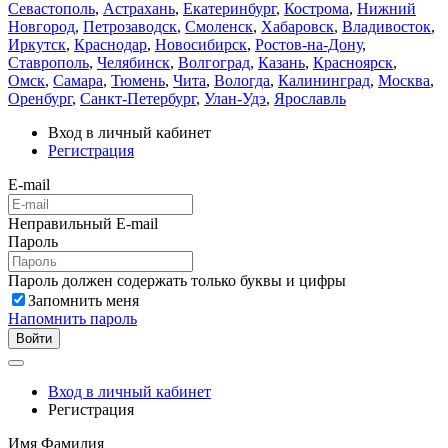
Севастополь
,
Астрахань
,
Екатеринбург
,
Кострома
,
Нижний
Новгород
,
Петрозаводск
,
Смоленск
,
Хабаровск
,
Владивосток
,
Иркутск
,
Краснодар
,
Новосибирск
,
Ростов-на-Дону
,
Ставрополь
,
Челябинск
,
Волгоград
,
Казань
,
Красноярск
,
Омск
,
Самара
,
Тюмень
,
Чита
,
Вологда
,
Калининград
,
Москва
,
Оренбург
,
Санкт-Петербург
,
Улан-Удэ
,
Ярославль
Вход в личный кабинет
Регистрация
E-mail
Неправильный E-mail
Пароль
Пароль должен содержать только буквы и цифры
Запомнить меня
Напомнить пароль
Войти
Вход в личный кабинет
Регистрация
Имя Фамилия