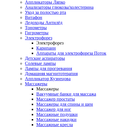
Аппликаторы Ляпко
Анализаторы глюкозы/холестерина
Уход за полостью рта
Витафон
Ледоходы Антилёд
Тонометры
Гигрометры
Электрофорез
Электрофорез
Карипаин
Аппараты для электрофореза Поток
Детские аспираторы
Солевые лампы
Лампы для прогревания
Домашняя магнитотерапия
Аппликатор Кузнецова
Массажеры
Массажеры
Вакуумные банки для массажа
Массажер простаты
Массажеры для спины и шеи
Массажер для ног
Массажные подушки
Массажные накидки
Массажные кресла