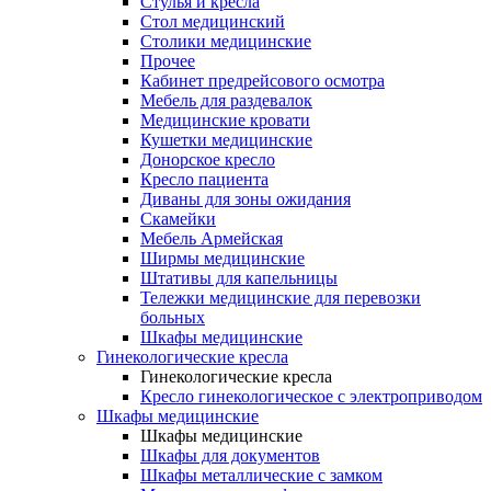
Cтулья и кресла
Стол медицинский
Столики медицинские
Прочее
Кабинет предрейсового осмотра
Мебель для раздевалок
Медицинские кровати
Кушетки медицинские
Донорское кресло
Кресло пациента
Диваны для зоны ожидания
Скамейки
Мебель Армейская
Ширмы медицинские
Штативы для капельницы
Тележки медицинские для перевозки
больных
Шкафы медицинские
Гинекологические кресла
Гинекологические кресла
Кресло гинекологическое с электроприводом
Шкафы медицинские
Шкафы медицинские
Шкафы для документов
Шкафы металлические с замком