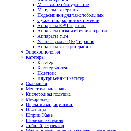
Массажное оборудование
Мануальная терапия
Подъемники для тяжелобольных
Сухое и подводное вытяжение
Аппараты КВЧ терапии
Аппараты низкочастотной терапии
Аппараты УВЧ
Ультразвуковая (УЗ) терапия
Аппараты электротерапии
Эндокринология
Катетеры
Катетеры
Катетер Фолея
Нелатона
Внутривенный катетер
Скальпели
Менструальная чаша
Кислородная подушка
Мезороллер
Перчатки медицинские
Ножницы
Шприц Жане
Шовный материал
Лобный рефлектор
Медицинская одноразовая одежда, комплекты