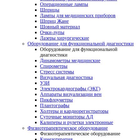
Операционные лампы
Шприцы
Лампы для медицинских приборов
Шприц Жане
Шовный материал
Очки-лупы
Лазеры хирургические
Оборудование для функциональной диагностики
Оборудование для функциональной
диагностики
Динамометры медицинские
Спирометры
Стресс системы
Визуальная диагностика
УЗИ
Электрокардиографы (ЭКГ)
Аппараты визуализации вен
Пикфлоуметры
Плантографы
Холтеры и кардиорегистраторы
Суточные мониторы АД
Калиперы и рулетки электронные
Физиотерапевтическое оборудование
Физиотерапевтическое оборудование
Кинезотерапия