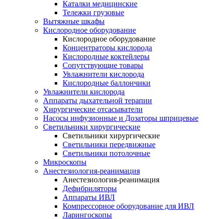
Каталки медицинские
Тележки грузовые
Вытяжные шкафы
Кислородное оборудование
Кислородное оборудование
Концентраторы кислорода
Кислородные коктейлеры
Сопутствующие товары
Увлажнители кислорода
Кислородные баллончики
Увлажнители кислорода
Аппараты дыхательной терапии
Хирургические отсасыватели
Насосы инфузионные и Дозаторы шприцевые
Светильники хирургические
Светильники хирургические
Светильники передвижные
Светильники потолочные
Микроскопы
Анестезиология-реанимация
Анестезиология-реанимация
Дефибриляторы
Аппараты ИВЛ
Компрессорное оборудование для ИВЛ
Ларингоскопы