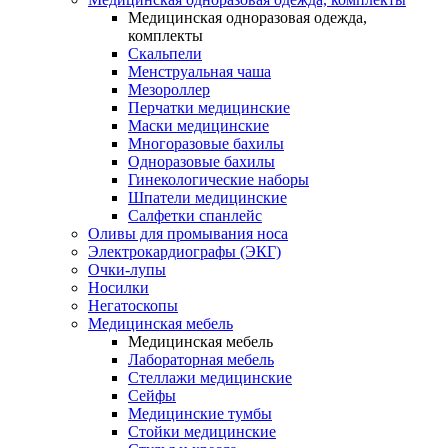
Медицинская одноразовая одежда,
комплекты
Скальпели
Менструальная чаша
Мезороллер
Перчатки медицинские
Маски медицинские
Многоразовые бахилы
Одноразовые бахилы
Гинекологические наборы
Шпатели медицинские
Салфетки спанлейс
Оливы для промывания носа
Электрокардиографы (ЭКГ)
Очки-лупы
Носилки
Негатоскопы
Медицинская мебель
Медицинская мебель
Лабораторная мебель
Стеллажи медицинские
Сейфы
Медицинские тумбы
Стойки медицинские