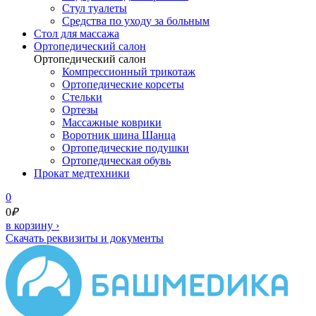
Стул туалеты
Средства по уходу за больным
Cтол для массажа
Ортопедический салон
Ортопедический салон
Компрессионный трикотаж
Ортопедические корсеты
Стельки
Ортезы
Массажные коврики
Воротник шина Шанца
Ортопедические подушки
Ортопедическая обувь
Прокат медтехники
0
0
₽
в корзину
›
Скачать реквизиты и документы