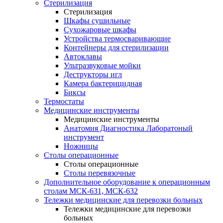
Стерилизация
Стерилизация
Шкафы сушильные
Сухожаровые шкафы
Устройства термосваривающие
Контейнеры для стерилизации
Автоклавы
Ультразвуковые мойки
Деструкторы игл
Камера бактерицидная
Биксы
Термостаты
Медицинские инструменты
Медицинские инструменты
Анатомия Диагностика Лаборатоный
инструмент
Ножницы
Столы операционные
Столы операционные
Столы перевязочные
Дополнительное оборудование к операционным
столам МСК-631, МСК-632
Тележки медицинские для перевозки больных
Тележки медицинские для перевозки
больных