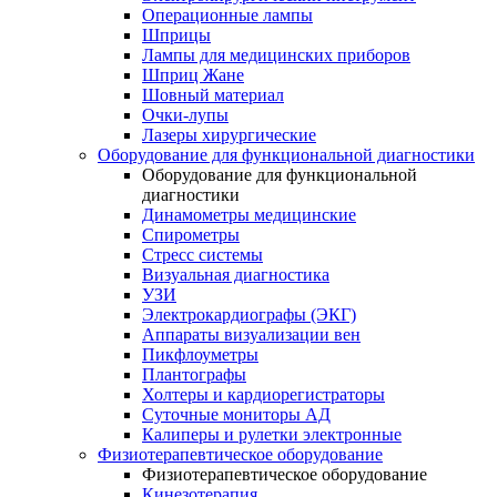
Операционные лампы
Шприцы
Лампы для медицинских приборов
Шприц Жане
Шовный материал
Очки-лупы
Лазеры хирургические
Оборудование для функциональной диагностики
Оборудование для функциональной
диагностики
Динамометры медицинские
Спирометры
Стресс системы
Визуальная диагностика
УЗИ
Электрокардиографы (ЭКГ)
Аппараты визуализации вен
Пикфлоуметры
Плантографы
Холтеры и кардиорегистраторы
Суточные мониторы АД
Калиперы и рулетки электронные
Физиотерапевтическое оборудование
Физиотерапевтическое оборудование
Кинезотерапия