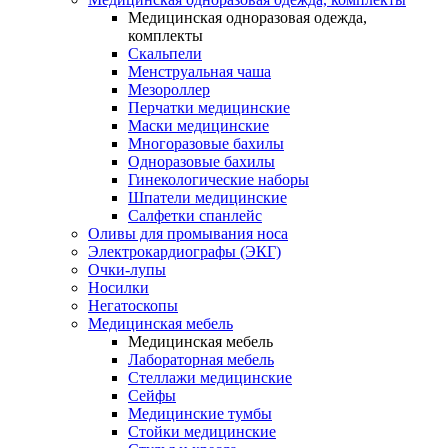
Медицинская одноразовая одежда,
комплекты
Скальпели
Менструальная чаша
Мезороллер
Перчатки медицинские
Маски медицинские
Многоразовые бахилы
Одноразовые бахилы
Гинекологические наборы
Шпатели медицинские
Салфетки спанлейс
Оливы для промывания носа
Электрокардиографы (ЭКГ)
Очки-лупы
Носилки
Негатоскопы
Медицинская мебель
Медицинская мебель
Лабораторная мебель
Стеллажи медицинские
Сейфы
Медицинские тумбы
Стойки медицинские