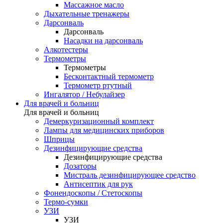
Массажное масло
Дыхательные тренажеры
Дарсонваль
Дарсонваль
Насадки на дарсонваль
Алкотестеры
Термометры
Термометры
Бесконтактный термометр
Термометр ртутный
Ингалятор / Небулайзер
Для врачей и больниц
Для врачей и больниц
Демеркуризационный комплект
Лампы для медицинских приборов
Шприцы
Дезинфицирующие средства
Дезинфицирующие средства
Дозаторы
Мистраль дезинфицирующее средство
Антисептик для рук
Фонендоскопы / Стетоскопы
Термо-сумки
УЗИ
УЗИ