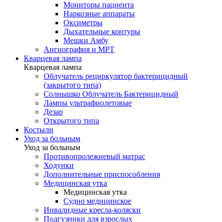
Мониторы пациента
Наркозные аппараты
Оксиметры
Дыхательные контуры
Мешки Амбу
Ангиография и МРТ
Кварцевая лампа
Кварцевая лампа
Облучатель рециркулятор бактерицидный
(закрытого типа)
Солнышко Облучатель Бактерицидный
Лампы ультрафиолетовые
Дезар
Открытого типа
Костыли
Уход за больным
Уход за больным
Противопролежневый матрас
Ходунки
Дополнительные приспособления
Медицинская утка
Медицинская утка
Судно медицинское
Инвалидные кресла-коляски
Подгузники для взрослых