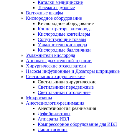
Каталки медицинские
Тележки грузовые
Вытяжные шкафы
Кислородное оборудование
Кислородное оборудование
Концентраторы кислорода
Кислородные коктейлеры
Сопутствующие товары
Увлажнители кислорода
Кислородные баллончики
Увлажнители кислорода
Аппараты дыхательной терапии
Хирургические отсасыватели
Насосы инфузионные и Дозаторы шприцевые
Светильники хирургические
Светильники хирургические
Светильники передвижные
Светильники потолочные
Микроскопы
Анестезиология-реанимация
Анестезиология-реанимация
Дефибриляторы
Аппараты ИВЛ
Компрессорное оборудование для ИВЛ
Ларингоскопы