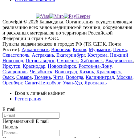
Copyright © 2026 Башмедика.
Организация, осуществляющая
реализацию всех видов медицинской техники, оборудования
и расходных материалов по территории Российской
Федерации и стран ЕАЭС.
Пункты выдачи заказов в городах РФ (ТК СДЭК, Почта
России):
Архангельск
,
Воронеж
,
Киров
,
Мурманск
,
Пермь
,
Севастополь
,
Астрахань
,
Екатеринбург
,
Кострома
,
Нижний
Новгород
,
Петрозаводск
,
Смоленск
,
Хабаровск
,
Владивосток
,
Иркутск
,
Краснодар
,
Новосибирск
,
Ростов-на-Дону
,
Ставрополь
,
Челябинск
,
Волгоград
,
Казань
,
Красноярск
,
Омск
,
Самара
,
Тюмень
,
Чита
,
Вологда
,
Калининград
,
Москва
,
Оренбург
,
Санкт-Петербург
,
Улан-Удэ
,
Ярославль
Вход в личный кабинет
Регистрация
E-mail
Неправильный E-mail
Пароль