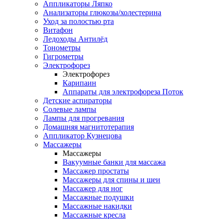
Аппликаторы Ляпко
Анализаторы глюкозы/холестерина
Уход за полостью рта
Витафон
Ледоходы Антилёд
Тонометры
Гигрометры
Электрофорез
Электрофорез
Карипаин
Аппараты для электрофореза Поток
Детские аспираторы
Солевые лампы
Лампы для прогревания
Домашняя магнитотерапия
Аппликатор Кузнецова
Массажеры
Массажеры
Вакуумные банки для массажа
Массажер простаты
Массажеры для спины и шеи
Массажер для ног
Массажные подушки
Массажные накидки
Массажные кресла