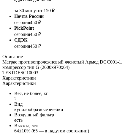
за 30 минут
от 150 ₽
Почта России
сегодня
450 ₽
PickPoint
сегодня
450 ₽
СДЭК
сегодня
450 ₽
Описание
Матрас противопролежневый ячеистый Армед DGC001-1,
компрессор тип G (2600x970x64)
TESTDESC10003
Характеристики
Характеристики
Вес, не более, кг
2
Вид
куполообразные ячейки
Воздушный фильтр
есть
Высота, мм
64±10% (65 — в надутом состоянии)