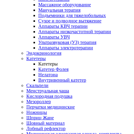
Массажное оборудование
Мануальная терапия
Подъемники для тяжелобольных
Сухое и подводное вытяжение
Аппараты КВЧ терапии
Аппараты низкочастотной терапии
Аппараты УВЧ
Ультразвуковая (УЗ) терапия
Аппараты электротерапии
Эндокринология
Катетеры
Катетеры
Катетер Фолея
Нелатона
Внутривенный катетер
Скальпели
Менструальная чаша
Кислородная подушка
Мезороллер
Перчатки медицинские
Ножницы
Шприц Жане
Шовный материал
Лобный рефлектор
Медицинская одноразовая одежда, комплекты