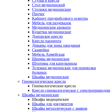
Cтулья и кресла
Стол медицинский
Столики медицинские
Прочее
Кабинет предрейсового осмотра
Мебель для раздевалок
Медицинские кровати
Кушетки медицинские
Донорское кресло
Кресло пациента
Диваны для зоны ожидания
Скамейки
Мебель Армейская
Ширмы медицинские
Штативы для капельницы
Тележки медицинские для перевозки
больных
Шкафы медицинские
Гинекологические кресла
Гинекологические кресла
Кресло гинекологическое с электроприводом
Шкафы медицинские
Шкафы медицинские
Шкафы для документов
Шкафы металлические с замком