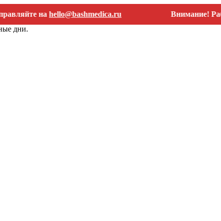
йте на
hello@bashmedica.ru
Внимание! Работаем 
ные дни.