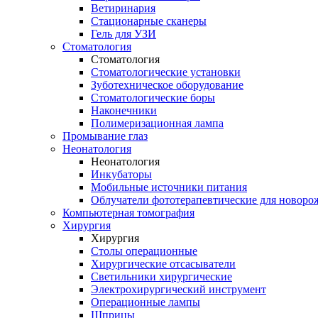
Ветиринария
Стационарные сканеры
Гель для УЗИ
Стоматология
Стоматология
Стоматологические установки
Зуботехническое оборудование
Стоматологические боры
Наконечники
Полимеризационная лампа
Промывание глаз
Неонатология
Неонатология
Инкубаторы
Мобильные источники питания
Облучатели фототерапевтические для новор
Компьютерная томография
Хирургия
Хирургия
Столы операционные
Хирургические отсасыватели
Светильники хирургические
Электрохирургический инструмент
Операционные лампы
Шприцы