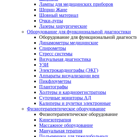
Лампы для медицинских приборов
Шприц Жане
Шовный материал
Очки-лупы
Лазеры хирургические
Оборудование для функциональной диагностики
Оборудование для функциональной диагност
Динамометры медицинские
Спирометры
Стресс системы
Визуальная диагностика
УЗИ
Электрокардиографы (ЭКГ)
Аппараты визуализации вен
Пикфлоуметры
Плантографы
Холтеры и кардиорегистраторы
Суточные мониторы АД
Калиперы и рулетки электронные
Физиотерапевтическое оборудование
Физиотерапевтическое оборудование
Кинезотерапия
Массажное оборудование
Мануальная терапия
Подъемники для тяжелобольных