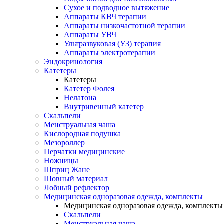
Сухое и подводное вытяжение
Аппараты КВЧ терапии
Аппараты низкочастотной терапии
Аппараты УВЧ
Ультразвуковая (УЗ) терапия
Аппараты электротерапии
Эндокринология
Катетеры
Катетеры
Катетер Фолея
Нелатона
Внутривенный катетер
Скальпели
Менструальная чаша
Кислородная подушка
Мезороллер
Перчатки медицинские
Ножницы
Шприц Жане
Шовный материал
Лобный рефлектор
Медицинская одноразовая одежда, комплекты
Медицинская одноразовая одежда, комплекты
Скальпели
Менструальная чаша