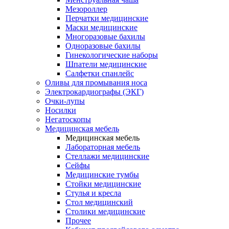
Мезороллер
Перчатки медицинские
Маски медицинские
Многоразовые бахилы
Одноразовые бахилы
Гинекологические наборы
Шпатели медицинские
Салфетки спанлейс
Оливы для промывания носа
Электрокардиографы (ЭКГ)
Очки-лупы
Носилки
Негатоскопы
Медицинская мебель
Медицинская мебель
Лабораторная мебель
Стеллажи медицинские
Сейфы
Медицинские тумбы
Стойки медицинские
Cтулья и кресла
Стол медицинский
Столики медицинские
Прочее