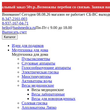
 заказ 50т.р..Возможны перебои со связью. Заявки направля
Внимание! Сегодня 08.08.26 магазин не работает СБ-ВС выход
8-347-2161-003
8-937-167-04-71
hello@bashmedica.ru
Пн-Пт с 9.00 до 18.00
Выписать счет
Каталог
Идеи для подарков
Медтехника для дома
Медтехника для дома
Пульсоксиметры
Слуховые аппараты
Голосообразующие аппараты
Электрическая грелка
Миостимуляторы
Активаторы воды
Весы медицинские
Весы медицинские
Весы лабораторные
Весы для новорожденных
Солевая грелка
Аппликаторы Ляпко