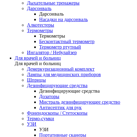
Дыхательные тренажеры
Дарсонваль
Дарсонваль
Насадки на дарсонваль
Алкотестеры
Термометры
Термометры
Бесконтактный термометр
Термометр ртутный
Ингалятор / Небулайзер
Для врачей и больниц
Для врачей и больниц
Демеркуризационный комплект
Лампы для медицинских приборов
Шприцы
Дезинфицирующие средства
Дезинфицирующие средства
Дозаторы
Мистраль дезинфицирующее средство
Антисептик для рук
Фонендоскопы / Стетоскопы
Термо-сумки
УЗИ
УЗИ
Портативные сканеры