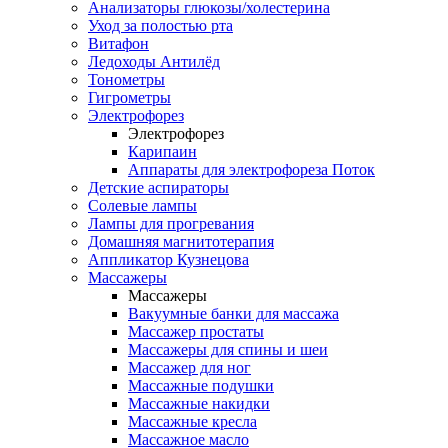
Анализаторы глюкозы/холестерина
Уход за полостью рта
Витафон
Ледоходы Антилёд
Тонометры
Гигрометры
Электрофорез
Электрофорез
Карипаин
Аппараты для электрофореза Поток
Детские аспираторы
Солевые лампы
Лампы для прогревания
Домашняя магнитотерапия
Аппликатор Кузнецова
Массажеры
Массажеры
Вакуумные банки для массажа
Массажер простаты
Массажеры для спины и шеи
Массажер для ног
Массажные подушки
Массажные накидки
Массажные кресла
Массажное масло