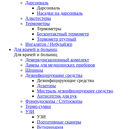
Дарсонваль
Дарсонваль
Насадки на дарсонваль
Алкотестеры
Термометры
Термометры
Бесконтактный термометр
Термометр ртутный
Ингалятор / Небулайзер
Для врачей и больниц
Для врачей и больниц
Демеркуризационный комплект
Лампы для медицинских приборов
Шприцы
Дезинфицирующие средства
Дезинфицирующие средства
Дозаторы
Мистраль дезинфицирующее средство
Антисептик для рук
Фонендоскопы / Стетоскопы
Термо-сумки
УЗИ
УЗИ
Портативные сканеры
Ветиринария