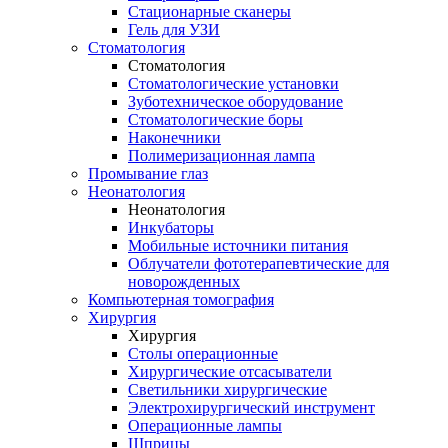
Стационарные сканеры
Гель для УЗИ
Стоматология
Стоматология
Стоматологические установки
Зуботехническое оборудование
Стоматологические боры
Наконечники
Полимеризационная лампа
Промывание глаз
Неонатология
Неонатология
Инкубаторы
Мобильные источники питания
Облучатели фототерапевтические для
новорожденных
Компьютерная томография
Хирургия
Хирургия
Столы операционные
Хирургические отсасыватели
Светильники хирургические
Электрохирургический инструмент
Операционные лампы
Шприцы