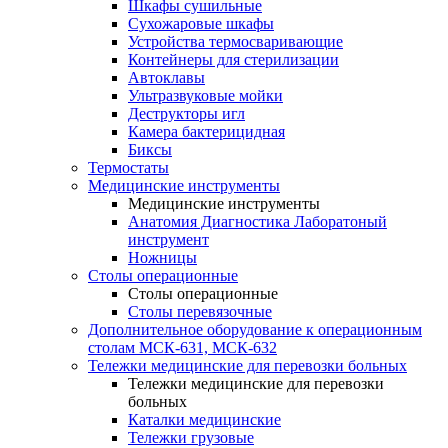
Шкафы сушильные
Сухожаровые шкафы
Устройства термосваривающие
Контейнеры для стерилизации
Автоклавы
Ультразвуковые мойки
Деструкторы игл
Камера бактерицидная
Биксы
Термостаты
Медицинские инструменты
Медицинские инструменты
Анатомия Диагностика Лаборатоный
инструмент
Ножницы
Столы операционные
Столы операционные
Столы перевязочные
Дополнительное оборудование к операционным
столам МСК-631, МСК-632
Тележки медицинские для перевозки больных
Тележки медицинские для перевозки
больных
Каталки медицинские
Тележки грузовые