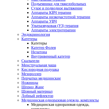
Подъемники для тяжелобольных
Сухое и подводное вытяжение
Аппараты КВЧ терапии
Аппараты низкочастотной терапии
Аппараты УВЧ
Ультразвуковая (УЗ) терапия
Аппараты электротерапии
Эндокринология
Катетеры
Катетеры
Катетер Фолея
Нелатона
Внутривенный катетер
Скальпели
Менструальная чаша
Кислородная подушка
Мезороллер
Перчатки медицинские
Ножницы
Шприц Жане
Шовный материал
Лобный рефлектор
Медицинская одноразовая одежда, комплекты
Медицинская одноразовая одежда,
комплекты