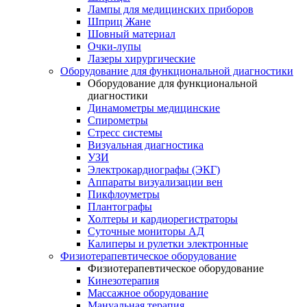
Лампы для медицинских приборов
Шприц Жане
Шовный материал
Очки-лупы
Лазеры хирургические
Оборудование для функциональной диагностики
Оборудование для функциональной
диагностики
Динамометры медицинские
Спирометры
Стресс системы
Визуальная диагностика
УЗИ
Электрокардиографы (ЭКГ)
Аппараты визуализации вен
Пикфлоуметры
Плантографы
Холтеры и кардиорегистраторы
Суточные мониторы АД
Калиперы и рулетки электронные
Физиотерапевтическое оборудование
Физиотерапевтическое оборудование
Кинезотерапия
Массажное оборудование
Мануальная терапия