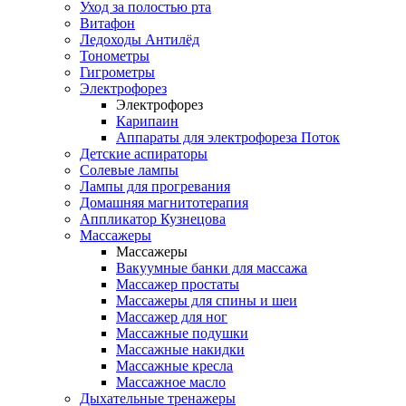
Уход за полостью рта
Витафон
Ледоходы Антилёд
Тонометры
Гигрометры
Электрофорез
Электрофорез
Карипаин
Аппараты для электрофореза Поток
Детские аспираторы
Солевые лампы
Лампы для прогревания
Домашняя магнитотерапия
Аппликатор Кузнецова
Массажеры
Массажеры
Вакуумные банки для массажа
Массажер простаты
Массажеры для спины и шеи
Массажер для ног
Массажные подушки
Массажные накидки
Массажные кресла
Массажное масло
Дыхательные тренажеры