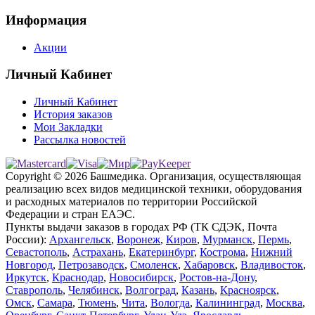
Информация
Акции
Личный Кабинет
Личный Кабинет
История заказов
Мои Закладки
Рассылка новостей
Copyright © 2026 Башмедика.
Организация, осуществляющая
реализацию всех видов медицинской техники, оборудования
и расходных материалов по территории Российской
Федерации и стран ЕАЭС.
Пункты выдачи заказов в городах РФ (ТК СДЭК, Почта
России):
Архангельск
,
Воронеж
,
Киров
,
Мурманск
,
Пермь
,
Севастополь
,
Астрахань
,
Екатеринбург
,
Кострома
,
Нижний
Новгород
,
Петрозаводск
,
Смоленск
,
Хабаровск
,
Владивосток
,
Иркутск
,
Краснодар
,
Новосибирск
,
Ростов-на-Дону
,
Ставрополь
,
Челябинск
,
Волгоград
,
Казань
,
Красноярск
,
Омск
,
Самара
,
Тюмень
,
Чита
,
Вологда
,
Калининград
,
Москва
,