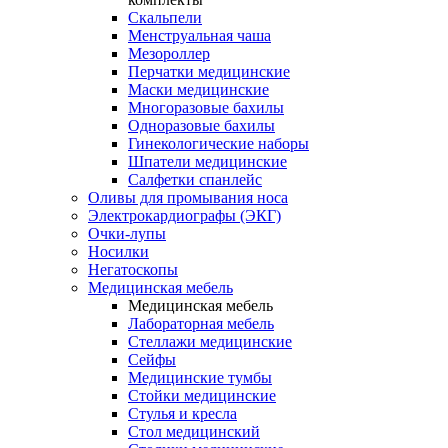
Скальпели
Менструальная чаша
Мезороллер
Перчатки медицинские
Маски медицинские
Многоразовые бахилы
Одноразовые бахилы
Гинекологические наборы
Шпатели медицинские
Салфетки спанлейс
Оливы для промывания носа
Электрокардиографы (ЭКГ)
Очки-лупы
Носилки
Негатоскопы
Медицинская мебель
Медицинская мебель
Лабораторная мебель
Стеллажи медицинские
Сейфы
Медицинские тумбы
Стойки медицинские
Cтулья и кресла
Стол медицинский