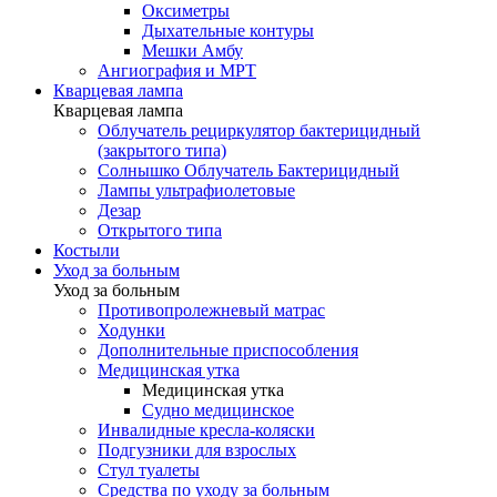
Оксиметры
Дыхательные контуры
Мешки Амбу
Ангиография и МРТ
Кварцевая лампа
Кварцевая лампа
Облучатель рециркулятор бактерицидный
(закрытого типа)
Солнышко Облучатель Бактерицидный
Лампы ультрафиолетовые
Дезар
Открытого типа
Костыли
Уход за больным
Уход за больным
Противопролежневый матрас
Ходунки
Дополнительные приспособления
Медицинская утка
Медицинская утка
Судно медицинское
Инвалидные кресла-коляски
Подгузники для взрослых
Стул туалеты
Средства по уходу за больным