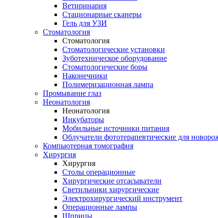
Ветиринария
Стационарные сканеры
Гель для УЗИ
Стоматология
Стоматология
Стоматологические установки
Зуботехническое оборудование
Стоматологические боры
Наконечники
Полимеризационная лампа
Промывание глаз
Неонатология
Неонатология
Инкубаторы
Мобильные источники питания
Облучатели фототерапевтические для новор
Компьютерная томография
Хирургия
Хирургия
Столы операционные
Хирургические отсасыватели
Светильники хирургические
Электрохирургический инструмент
Операционные лампы
Шприцы