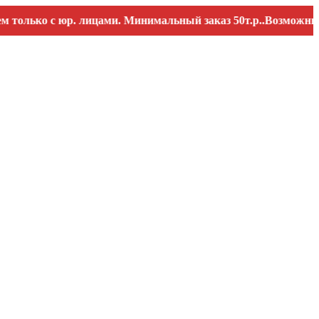
ко с юр. лицами. Минимальный заказ 50т.р..Возможны переб