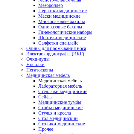
Мезороллер
Перчатки медицинские
Маски медицинские
Многоразовые бахилы
Одноразовые бахилы
Гинекологические наборы
Шпатели медицинские
Салфетки спанлейс
Оливы для промывания носа
Электрокардиографы (ЭКГ)
Очки-лупы
Носилки
Негатоскопы
Медицинская мебель
Медицинская мебель
Лабораторная мебель
Стеллажи медицинские
Сейфы
Медицинские тумбы
Стойки медицинские
Cтулья и кресла
Стол медицинский
Столики медицинские
Прочее