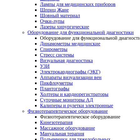
Лампы для медицинских приборов
Шприц Жане
Шовный материал
Очки-лупы
Лазеры хирургические
Оборудование для функциональной диагностики
Оборудование для функциональной диагност
Динамометры медицинские
Спирометры
Стресс системы
Визуальная диагностика
УЗИ
Электрокардиографы (ЭКГ)
Аппараты визуализации вен
Пикфлоуметры
Плантографы
Холтеры и кардиорегистраторы
Суточные мониторы АД
Калиперы и рулетки электронные
Физиотерапевтическое оборудование
Физиотерапевтическое оборудование
Кинезотерапия
Массажное оборудование
Мануальная терапия
Подъемники для тяжелобольных