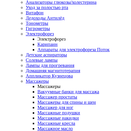
Анализаторы глюкозы/холестерина
Уход за полостью рта
Витафон
Ледоходы Антилёд
Тонометры
Гигрометры
Электрофорез
Электрофорез
Карипаин
Аппараты для электрофореза Поток
Детские аспираторы
Солевые лампы
Лампы для прогревания
Домашняя магнитотерапия
Аппликатор Кузнецова
Массажеры
Массажеры
Вакуумные банки для массажа
Массажер простаты
Массажеры для спины и шеи
Массажер для ног
Массажные подушки
Массажные накидки
Массажные кресла
Массажное масло