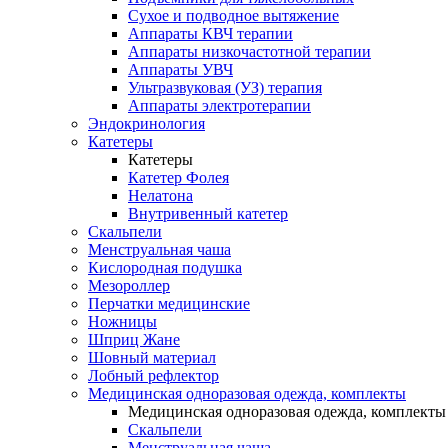
Сухое и подводное вытяжение
Аппараты КВЧ терапии
Аппараты низкочастотной терапии
Аппараты УВЧ
Ультразвуковая (УЗ) терапия
Аппараты электротерапии
Эндокринология
Катетеры
Катетеры
Катетер Фолея
Нелатона
Внутривенный катетер
Скальпели
Менструальная чаша
Кислородная подушка
Мезороллер
Перчатки медицинские
Ножницы
Шприц Жане
Шовный материал
Лобный рефлектор
Медицинская одноразовая одежда, комплекты
Медицинская одноразовая одежда, комплекты
Скальпели
Менструальная чаша