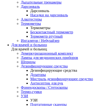
Дыхательные тренажеры
Дарсонваль
Дарсонваль
Насадки на дарсонваль
Алкотестеры
Термометры
Термометры
Бесконтактный термометр
Термометр ртутный
Ингалятор / Небулайзер
Для врачей и больниц
Для врачей и больниц
Демеркуризационный комплект
Лампы для медицинских приборов
Шприцы
Дезинфицирующие средства
Дезинфицирующие средства
Дозаторы
Мистраль дезинфицирующее средство
Антисептик для рук
Фонендоскопы / Стетоскопы
Термо-сумки
УЗИ
УЗИ
Портативные сканеры