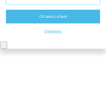
Оставить отзыв
Отменить
Контакты
8-347-2161-003
8-937-16-70-471
Пн-Пт с 9:00 до 18:00
hello@bashmedica.ru
Доставка и Оплата ›
Склад:
г. Уфа, Юбилейная 14/1
перейти ›
Дополнительно
Реквизиты
Политика конфиденциальности
Пользовательское соглашение
Публичная оферта