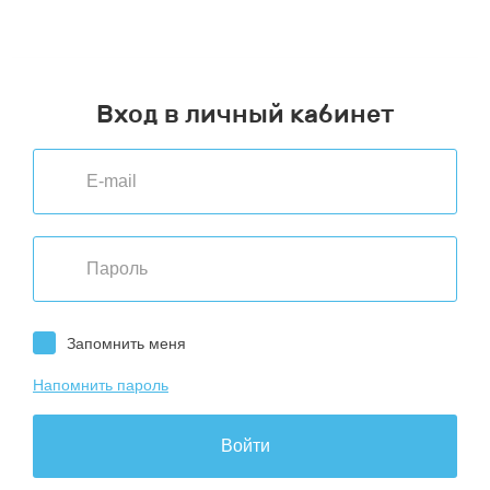
Челябинск
,
Волгоград
,
Казань
,
Красноярск
,
Омск
,
Самара
,
Тюмень
,
Чита
,
Вологда
,
Калининград
,
Москва
,
Оренбург
,
Санкт-Петербург
,
Улан-Удэ
,
Ярославль
Вход в личный кабинет
Запомнить меня
Напомнить пароль
Войти