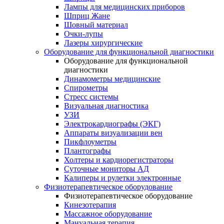
Лампы для медицинских приборов
Шприц Жане
Шовный материал
Очки-лупы
Лазеры хирургические
Оборудование для функциональной диагностики
Оборудование для функциональной
диагностики
Динамометры медицинские
Спирометры
Стресс системы
Визуальная диагностика
УЗИ
Электрокардиографы (ЭКГ)
Аппараты визуализации вен
Пикфлоуметры
Плантографы
Холтеры и кардиорегистраторы
Суточные мониторы АД
Калиперы и рулетки электронные
Физиотерапевтическое оборудование
Физиотерапевтическое оборудование
Кинезотерапия
Массажное оборудование
Мануальная терапия