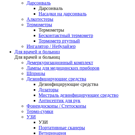
Дарсонваль
Дарсонваль
Насадки на дарсонваль
Алкотестеры
Термометры
Термометры
Бесконтактный термометр
Термометр ртутный
Ингалятор / Небулайзер
Для врачей и больниц
Для врачей и больниц
Демеркуризационный комплект
Лампы для медицинских приборов
Шприцы
Дезинфицирующие средства
Дезинфицирующие средства
Дозаторы
Мистраль дезинфицирующее средство
Антисептик для рук
Фонендоскопы / Стетоскопы
Термо-сумки
УЗИ
УЗИ
Портативные сканеры
Ветиринария