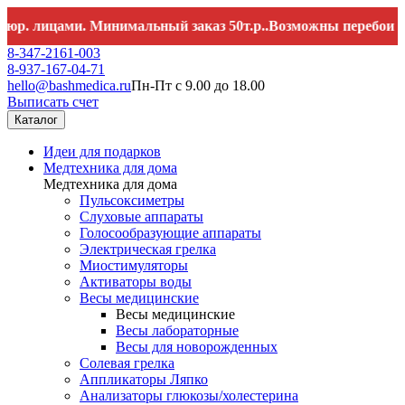
ицами. Минимальный заказ 50т.р..Возможны перебои со связь
8-347-2161-003
8-937-167-04-71
hello@bashmedica.ru
Пн-Пт с 9.00 до 18.00
Выписать счет
Каталог
Идеи для подарков
Медтехника для дома
Медтехника для дома
Пульсоксиметры
Слуховые аппараты
Голосообразующие аппараты
Электрическая грелка
Миостимуляторы
Активаторы воды
Весы медицинские
Весы медицинские
Весы лабораторные
Весы для новорожденных
Солевая грелка
Аппликаторы Ляпко
Анализаторы глюкозы/холестерина