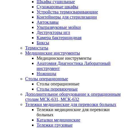
Шкафы сушильные
Сухожаровые шкафы
Устройства термосваривающие
Контейнеры для стерилизации
Автоклавы
Ультразвуковые мойки
Деструкторы игл
Камера бактерицидная
Биксы
Термостаты
Медицинские инструменты
Медицинские инструменты
Анатомия Диагностика Лаборатоный
инструмент
Ножницы
Столы операционные
Столы операционные
Столы перевязочные
Дополнительное оборудование к операционным
столам МСК-631, МСК-632
Тележки медицинские для перевозки больных
Тележки медицинские для перевозки
больных
Каталки медицинские
Тележки грузовые