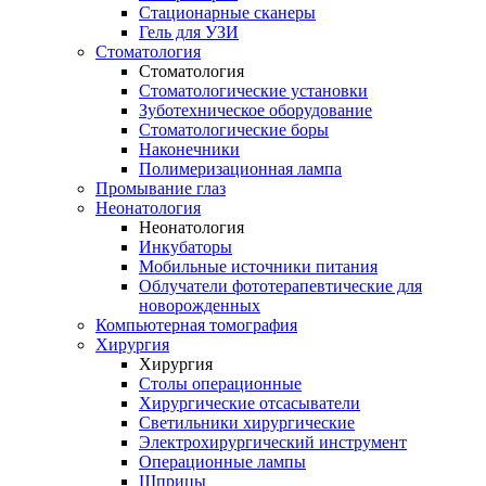
Стационарные сканеры
Гель для УЗИ
Стоматология
Стоматология
Стоматологические установки
Зуботехническое оборудование
Стоматологические боры
Наконечники
Полимеризационная лампа
Промывание глаз
Неонатология
Неонатология
Инкубаторы
Мобильные источники питания
Облучатели фототерапевтические для
новорожденных
Компьютерная томография
Хирургия
Хирургия
Столы операционные
Хирургические отсасыватели
Светильники хирургические
Электрохирургический инструмент
Операционные лампы
Шприцы