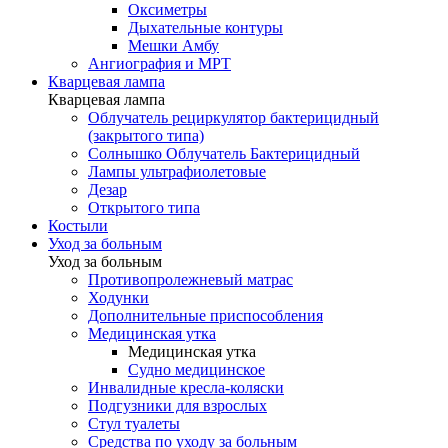
Оксиметры
Дыхательные контуры
Мешки Амбу
Ангиография и МРТ
Кварцевая лампа
Кварцевая лампа
Облучатель рециркулятор бактерицидный
(закрытого типа)
Солнышко Облучатель Бактерицидный
Лампы ультрафиолетовые
Дезар
Открытого типа
Костыли
Уход за больным
Уход за больным
Противопролежневый матрас
Ходунки
Дополнительные приспособления
Медицинская утка
Медицинская утка
Судно медицинское
Инвалидные кресла-коляски
Подгузники для взрослых
Стул туалеты
Средства по уходу за больным