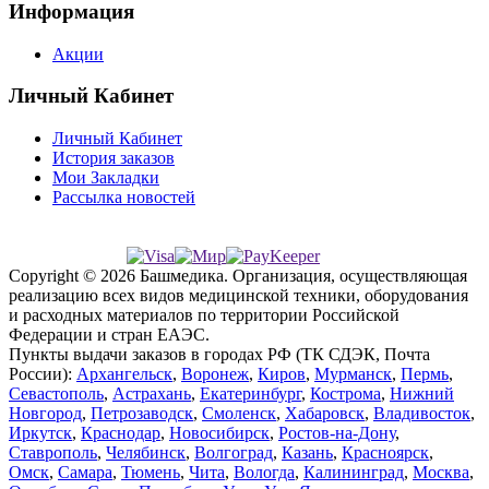
Информация
Акции
Личный Кабинет
Личный Кабинет
История заказов
Мои Закладки
Рассылка новостей
Copyright © 2026 Башмедика.
Организация, осуществляющая
реализацию всех видов медицинской техники, оборудования
и расходных материалов по территории Российской
Федерации и стран ЕАЭС.
Пункты выдачи заказов в городах РФ (ТК СДЭК, Почта
России):
Архангельск
,
Воронеж
,
Киров
,
Мурманск
,
Пермь
,
Севастополь
,
Астрахань
,
Екатеринбург
,
Кострома
,
Нижний
Новгород
,
Петрозаводск
,
Смоленск
,
Хабаровск
,
Владивосток
,
Иркутск
,
Краснодар
,
Новосибирск
,
Ростов-на-Дону
,
Ставрополь
,
Челябинск
,
Волгоград
,
Казань
,
Красноярск
,
Омск
,
Самара
,
Тюмень
,
Чита
,
Вологда
,
Калининград
,
Москва
,