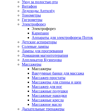
Уход за полостью рта
Витафон
Ледоходы Антилёд
Тонометры
Гигрометры
Электрофорез
Электрофорез
Карипаин
Аппараты для электрофореза Поток
Детские аспираторы
Солевые лампы
Лампы для прогревания
Домашняя магнитотерапия
Аппликатор Кузнецова
Массажеры
Массажеры
Вакуумные банки для массажа
Массажер простаты
Массажеры для спины и шеи
Массажер для ног
Массажные подушки
Массажные накидки
Массажные кресла
Массажное масло
Дыхательные тренажеры