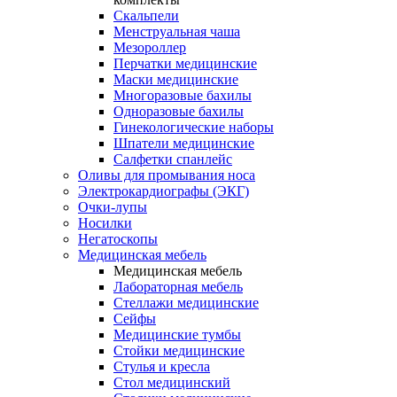
Скальпели
Менструальная чаша
Мезороллер
Перчатки медицинские
Маски медицинские
Многоразовые бахилы
Одноразовые бахилы
Гинекологические наборы
Шпатели медицинские
Салфетки спанлейс
Оливы для промывания носа
Электрокардиографы (ЭКГ)
Очки-лупы
Носилки
Негатоскопы
Медицинская мебель
Медицинская мебель
Лабораторная мебель
Стеллажи медицинские
Сейфы
Медицинские тумбы
Стойки медицинские
Cтулья и кресла
Стол медицинский