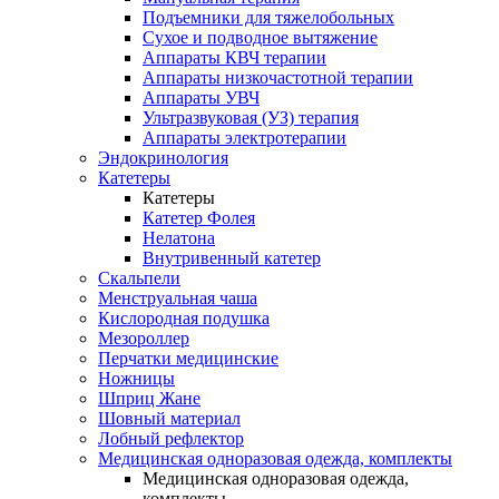
Подъемники для тяжелобольных
Сухое и подводное вытяжение
Аппараты КВЧ терапии
Аппараты низкочастотной терапии
Аппараты УВЧ
Ультразвуковая (УЗ) терапия
Аппараты электротерапии
Эндокринология
Катетеры
Катетеры
Катетер Фолея
Нелатона
Внутривенный катетер
Скальпели
Менструальная чаша
Кислородная подушка
Мезороллер
Перчатки медицинские
Ножницы
Шприц Жане
Шовный материал
Лобный рефлектор
Медицинская одноразовая одежда, комплекты
Медицинская одноразовая одежда,
комплекты