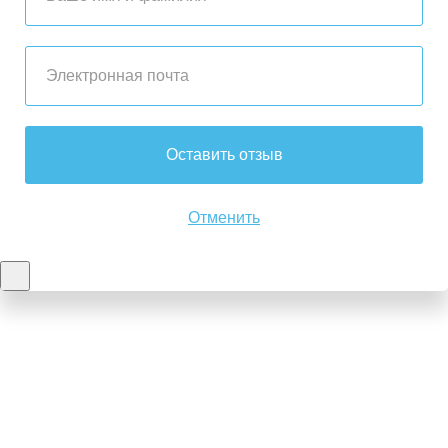
Оставить отзыв
Отменить
Контакты
8-347-2161-003
8-937-16-70-471
Пн-Пт с 9:00 до 18:00
hello@bashmedica.ru
Доставка и Оплата ›
Склад:
г. Уфа, Юбилейная 14/1
перейти ›