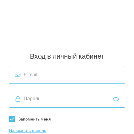
и стран ЕАЭС.
Пункты выдачи заказов в городах РФ (ТК СДЭК, Почта России):
Архангельск
,
Воронеж
,
Киров
,
Мурманск
,
Пермь
,
Севастополь
,
Астрахань
,
Екатеринбург
,
Кострома
,
Нижний Новгород
,
Петрозаводск
,
Смоленск
,
Хабаровск
,
Владивосток
,
Иркутск
,
Краснодар
,
Новосибирск
,
Ростов-на-Дону
,
Ставрополь
,
Челябинск
,
Волгоград
,
Казань
,
Красноярск
,
Омск
,
Самара
,
Тюмень
,
Чита
,
Вологда
,
Калининград
,
Москва
,
Оренбург
,
Санкт-Петербург
,
Улан-Удэ
,
Ярославль
Вход в личный кабинет
Запомнить меня
Напомнить пароль