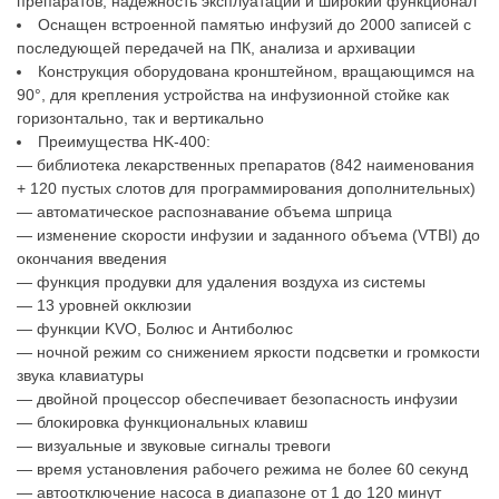
препаратов, надежность эксплуатации и широкий функционал
Оснащен встроенной памятью инфузий до 2000 записей с
последующей передачей на ПК, анализа и архивации
Конструкция оборудована кронштейном, вращающимся на
90°, для крепления устройства на инфузионной стойке как
горизонтально, так и вертикально
Преимущества HK-400:
— библиотека лекарственных препаратов (842 наименования
+ 120 пустых слотов для программирования дополнительных)
— автоматическое распознавание объема шприца
— изменение скорости инфузии и заданного объема (VTBI) до
окончания введения
— функция продувки для удаления воздуха из системы
— 13 уровней окклюзии
— функции KVO, Болюс и Антиболюс
— ночной режим со снижением яркости подсветки и громкости
звука клавиатуры
— двойной процессор обеспечивает безопасность инфузии
— блокировка функциональных клавиш
— визуальные и звуковые сигналы тревоги
— время установления рабочего режима не более 60 секунд
— автоотключение насоса в диапазоне от 1 до 120 минут