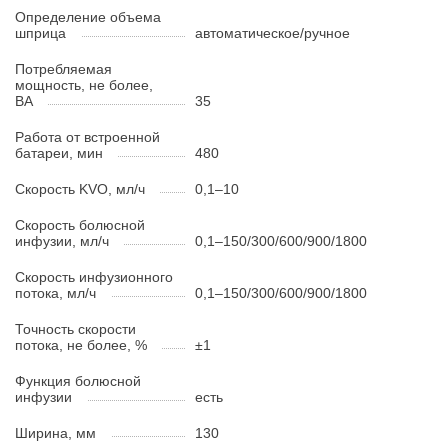
Определение объема
шприца
автоматическое/ручное
Потребляемая
мощность, не более,
BA
35
Работа от встроенной
батареи, мин
480
Скорость KVO, мл/ч
0,1–10
Скорость болюсной
инфузии, мл/ч
0,1–150/300/600/900/1800
Скорость инфузионного
потока, мл/ч
0,1–150/300/600/900/1800
Точность скорости
потока, не более, %
±1
Функция болюсной
инфузии
есть
Ширина, мм
130