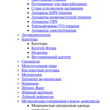
Подъемники для тяжелобольных
Сухое и подводное вытяжение
Аппараты КВЧ терапии
Аппараты низкочастотной терапии
Аппараты УВЧ
Ультразвуковая (УЗ) терапия
Аппараты электротерапии
Эндокринология
Катетеры
Катетеры
Катетер Фолея
Нелатона
Внутривенный катетер
Скальпели
Менструальная чаша
Кислородная подушка
Мезороллер
Перчатки медицинские
Ножницы
Шприц Жане
Шовный материал
Лобный рефлектор
Медицинская одноразовая одежда, комплекты
Медицинская одноразовая одежда,
комплекты