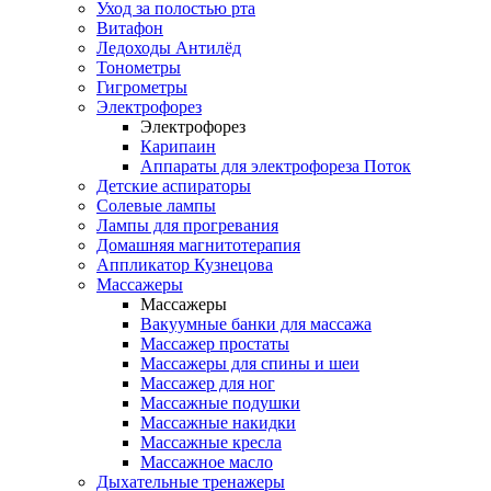
Уход за полостью рта
Витафон
Ледоходы Антилёд
Тонометры
Гигрометры
Электрофорез
Электрофорез
Карипаин
Аппараты для электрофореза Поток
Детские аспираторы
Солевые лампы
Лампы для прогревания
Домашняя магнитотерапия
Аппликатор Кузнецова
Массажеры
Массажеры
Вакуумные банки для массажа
Массажер простаты
Массажеры для спины и шеи
Массажер для ног
Массажные подушки
Массажные накидки
Массажные кресла
Массажное масло
Дыхательные тренажеры