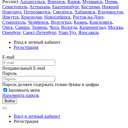
России):
Архангельск
,
Воронеж
,
Киров
,
Мурманск
,
Пермь
,
Севастополь
,
Астрахань
,
Екатеринбург
,
Кострома
,
Нижний
Новгород
,
Петрозаводск
,
Смоленск
,
Хабаровск
,
Владивосток
,
Иркутск
,
Краснодар
,
Новосибирск
,
Ростов-на-Дону
,
Ставрополь
,
Челябинск
,
Волгоград
,
Казань
,
Красноярск
,
Омск
,
Самара
,
Тюмень
,
Чита
,
Вологда
,
Калининград
,
Москва
,
Оренбург
,
Санкт-Петербург
,
Улан-Удэ
,
Ярославль
Вход в личный кабинет
Регистрация
E-mail
Неправильный E-mail
Пароль
Пароль должен содержать только буквы и цифры
Запомнить меня
Напомнить пароль
Войти
Вход в личный кабинет
Регистрация