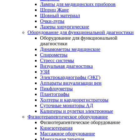
Лампы для медицинских приборов
Шприц Жане
Шовный материал
Очки-лупы
Лазеры хирургические
Оборудование для функциональной диагностики
Оборудование для функциональной
диагностики
Динамометры медицинские
Спирометры
Стресс системы
Визуальная диагностика
УЗИ
Электрокардиографы (ЭКГ)
Аппараты визуализации вен
Пикфлоуметры
Плантографы
Холтеры и кардиорегистраторы
Суточные мониторы АД
Калиперы и рулетки электронные
Физиотерапевтическое оборудование
Физиотерапевтическое оборудование
Кинезотерапия
Массажное оборудование
Мануальная терапия