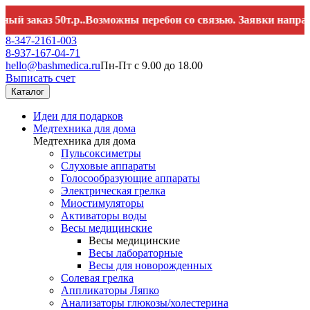
аказ 50т.р..Возможны перебои со связью. Заявки направляйт
8-347-2161-003
8-937-167-04-71
hello@bashmedica.ru
Пн-Пт с 9.00 до 18.00
Выписать счет
Каталог
Идеи для подарков
Медтехника для дома
Медтехника для дома
Пульсоксиметры
Слуховые аппараты
Голосообразующие аппараты
Электрическая грелка
Миостимуляторы
Активаторы воды
Весы медицинские
Весы медицинские
Весы лабораторные
Весы для новорожденных
Солевая грелка
Аппликаторы Ляпко
Анализаторы глюкозы/холестерина