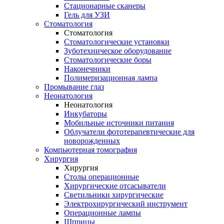
Стационарные сканеры
Гель для УЗИ
Стоматология
Стоматология
Стоматологические установки
Зуботехническое оборудование
Стоматологические боры
Наконечники
Полимеризационная лампа
Промывание глаз
Неонатология
Неонатология
Инкубаторы
Мобильные источники питания
Облучатели фототерапевтические для
новорожденных
Компьютерная томография
Хирургия
Хирургия
Столы операционные
Хирургические отсасыватели
Светильники хирургические
Электрохирургический инструмент
Операционные лампы
Шприцы