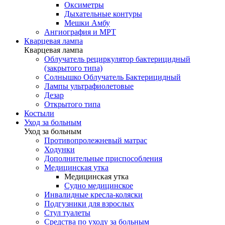
Оксиметры
Дыхательные контуры
Мешки Амбу
Ангиография и МРТ
Кварцевая лампа
Кварцевая лампа
Облучатель рециркулятор бактерицидный
(закрытого типа)
Солнышко Облучатель Бактерицидный
Лампы ультрафиолетовые
Дезар
Открытого типа
Костыли
Уход за больным
Уход за больным
Противопролежневый матрас
Ходунки
Дополнительные приспособления
Медицинская утка
Медицинская утка
Судно медицинское
Инвалидные кресла-коляски
Подгузники для взрослых
Стул туалеты
Средства по уходу за больным