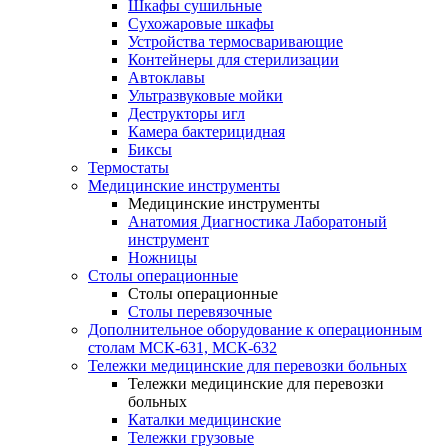
Шкафы сушильные
Сухожаровые шкафы
Устройства термосваривающие
Контейнеры для стерилизации
Автоклавы
Ультразвуковые мойки
Деструкторы игл
Камера бактерицидная
Биксы
Термостаты
Медицинские инструменты
Медицинские инструменты
Анатомия Диагностика Лаборатоный
инструмент
Ножницы
Столы операционные
Столы операционные
Столы перевязочные
Дополнительное оборудование к операционным
столам МСК-631, МСК-632
Тележки медицинские для перевозки больных
Тележки медицинские для перевозки
больных
Каталки медицинские
Тележки грузовые