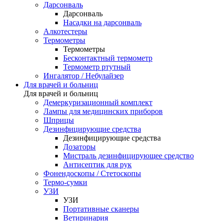
Дарсонваль
Дарсонваль
Насадки на дарсонваль
Алкотестеры
Термометры
Термометры
Бесконтактный термометр
Термометр ртутный
Ингалятор / Небулайзер
Для врачей и больниц
Для врачей и больниц
Демеркуризационный комплект
Лампы для медицинских приборов
Шприцы
Дезинфицирующие средства
Дезинфицирующие средства
Дозаторы
Мистраль дезинфицирующее средство
Антисептик для рук
Фонендоскопы / Стетоскопы
Термо-сумки
УЗИ
УЗИ
Портативные сканеры
Ветиринария