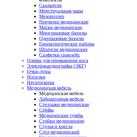
Скальпели
Менструальная чаша
Мезороллер
Перчатки медицинские
Маски медицинские
Многоразовые бахилы
Одноразовые бахилы
Гинекологические наборы
Шпатели медицинские
Салфетки спанлейс
Оливы для промывания носа
Электрокардиографы (ЭКГ)
Очки-лупы
Носилки
Негатоскопы
Медицинская мебель
Медицинская мебель
Лабораторная мебель
Стеллажи медицинские
Сейфы
Медицинские тумбы
Стойки медицинские
Cтулья и кресла
Стол медицинский