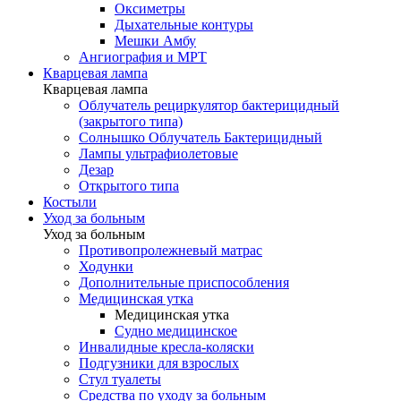
Оксиметры
Дыхательные контуры
Мешки Амбу
Ангиография и МРТ
Кварцевая лампа
Кварцевая лампа
Облучатель рециркулятор бактерицидный
(закрытого типа)
Солнышко Облучатель Бактерицидный
Лампы ультрафиолетовые
Дезар
Открытого типа
Костыли
Уход за больным
Уход за больным
Противопролежневый матрас
Ходунки
Дополнительные приспособления
Медицинская утка
Медицинская утка
Судно медицинское
Инвалидные кресла-коляски
Подгузники для взрослых
Стул туалеты
Средства по уходу за больным