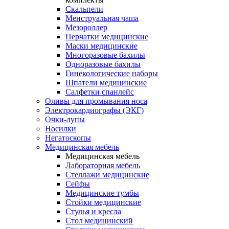
Скальпели
Менструальная чаша
Мезороллер
Перчатки медицинские
Маски медицинские
Многоразовые бахилы
Одноразовые бахилы
Гинекологические наборы
Шпатели медицинские
Салфетки спанлейс
Оливы для промывания носа
Электрокардиографы (ЭКГ)
Очки-лупы
Носилки
Негатоскопы
Медицинская мебель
Медицинская мебель
Лабораторная мебель
Стеллажи медицинские
Сейфы
Медицинские тумбы
Стойки медицинские
Cтулья и кресла
Стол медицинский