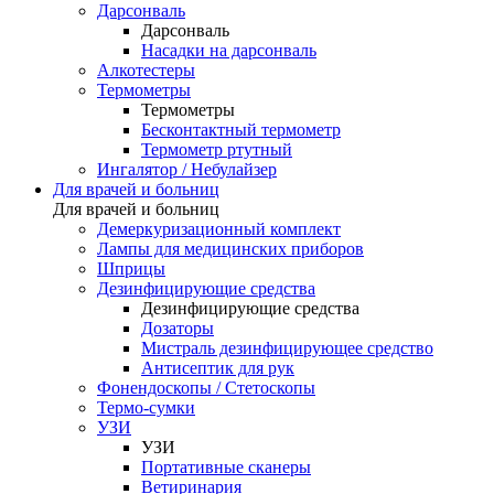
Дарсонваль
Дарсонваль
Насадки на дарсонваль
Алкотестеры
Термометры
Термометры
Бесконтактный термометр
Термометр ртутный
Ингалятор / Небулайзер
Для врачей и больниц
Для врачей и больниц
Демеркуризационный комплект
Лампы для медицинских приборов
Шприцы
Дезинфицирующие средства
Дезинфицирующие средства
Дозаторы
Мистраль дезинфицирующее средство
Антисептик для рук
Фонендоскопы / Стетоскопы
Термо-сумки
УЗИ
УЗИ
Портативные сканеры
Ветиринария