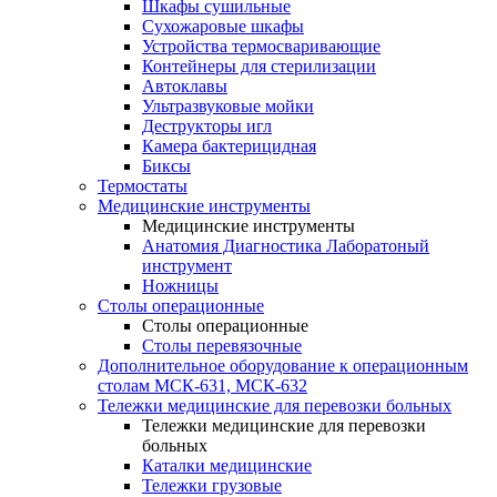
Шкафы сушильные
Сухожаровые шкафы
Устройства термосваривающие
Контейнеры для стерилизации
Автоклавы
Ультразвуковые мойки
Деструкторы игл
Камера бактерицидная
Биксы
Термостаты
Медицинские инструменты
Медицинские инструменты
Анатомия Диагностика Лаборатоный
инструмент
Ножницы
Столы операционные
Столы операционные
Столы перевязочные
Дополнительное оборудование к операционным
столам МСК-631, МСК-632
Тележки медицинские для перевозки больных
Тележки медицинские для перевозки
больных
Каталки медицинские
Тележки грузовые