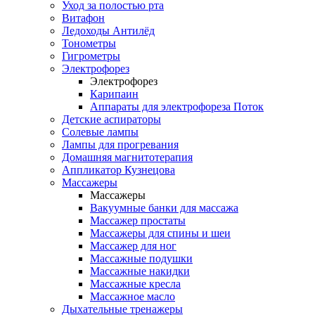
Уход за полостью рта
Витафон
Ледоходы Антилёд
Тонометры
Гигрометры
Электрофорез
Электрофорез
Карипаин
Аппараты для электрофореза Поток
Детские аспираторы
Солевые лампы
Лампы для прогревания
Домашняя магнитотерапия
Аппликатор Кузнецова
Массажеры
Массажеры
Вакуумные банки для массажа
Массажер простаты
Массажеры для спины и шеи
Массажер для ног
Массажные подушки
Массажные накидки
Массажные кресла
Массажное масло
Дыхательные тренажеры