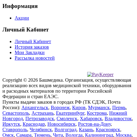
Информация
Акции
Личный Кабинет
Личный Кабинет
История заказов
Мои Закладки
Рассылка новостей
Copyright © 2026 Башмедика.
Организация, осуществляющая
реализацию всех видов медицинской техники, оборудования
и расходных материалов по территории Российской
Федерации и стран ЕАЭС.
Пункты выдачи заказов в городах РФ (ТК СДЭК, Почта
России):
Архангельск
,
Воронеж
,
Киров
,
Мурманск
,
Пермь
,
Севастополь
,
Астрахань
,
Екатеринбург
,
Кострома
,
Нижний
Новгород
,
Петрозаводск
,
Смоленск
,
Хабаровск
,
Владивосток
,
Иркутск
,
Краснодар
,
Новосибирск
,
Ростов-на-Дону
,
Ставрополь
,
Челябинск
,
Волгоград
,
Казань
,
Красноярск
,
Омск
,
Самара
,
Тюмень
,
Чита
,
Вологда
,
Калининград
,
Москва
,