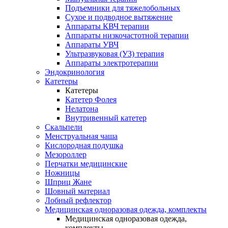
Подъемники для тяжелобольных
Сухое и подводное вытяжение
Аппараты КВЧ терапии
Аппараты низкочастотной терапии
Аппараты УВЧ
Ультразвуковая (УЗ) терапия
Аппараты электротерапии
Эндокринология
Катетеры
Катетеры
Катетер Фолея
Нелатона
Внутривенный катетер
Скальпели
Менструальная чаша
Кислородная подушка
Мезороллер
Перчатки медицинские
Ножницы
Шприц Жане
Шовный материал
Лобный рефлектор
Медицинская одноразовая одежда, комплекты
Медицинская одноразовая одежда,
комплекты