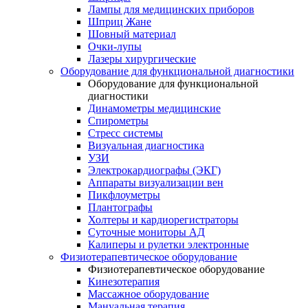
Лампы для медицинских приборов
Шприц Жане
Шовный материал
Очки-лупы
Лазеры хирургические
Оборудование для функциональной диагностики
Оборудование для функциональной
диагностики
Динамометры медицинские
Спирометры
Стресс системы
Визуальная диагностика
УЗИ
Электрокардиографы (ЭКГ)
Аппараты визуализации вен
Пикфлоуметры
Плантографы
Холтеры и кардиорегистраторы
Суточные мониторы АД
Калиперы и рулетки электронные
Физиотерапевтическое оборудование
Физиотерапевтическое оборудование
Кинезотерапия
Массажное оборудование
Мануальная терапия