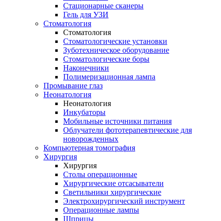
Стационарные сканеры
Гель для УЗИ
Стоматология
Стоматология
Стоматологические установки
Зуботехническое оборудование
Стоматологические боры
Наконечники
Полимеризационная лампа
Промывание глаз
Неонатология
Неонатология
Инкубаторы
Мобильные источники питания
Облучатели фототерапевтические для
новорожденных
Компьютерная томография
Хирургия
Хирургия
Столы операционные
Хирургические отсасыватели
Светильники хирургические
Электрохирургический инструмент
Операционные лампы
Шприцы