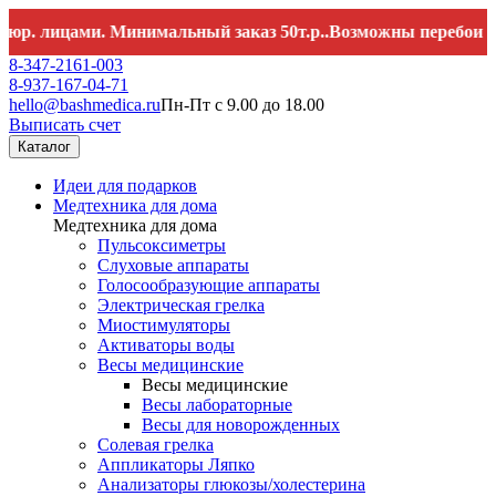
ицами. Минимальный заказ 50т.р..Возможны перебои со связь
8-347-2161-003
8-937-167-04-71
hello@bashmedica.ru
Пн-Пт с 9.00 до 18.00
Выписать счет
Каталог
Идеи для подарков
Медтехника для дома
Медтехника для дома
Пульсоксиметры
Слуховые аппараты
Голосообразующие аппараты
Электрическая грелка
Миостимуляторы
Активаторы воды
Весы медицинские
Весы медицинские
Весы лабораторные
Весы для новорожденных
Солевая грелка
Аппликаторы Ляпко
Анализаторы глюкозы/холестерина