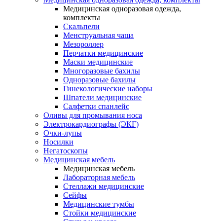
Медицинская одноразовая одежда,
комплекты
Скальпели
Менструальная чаша
Мезороллер
Перчатки медицинские
Маски медицинские
Многоразовые бахилы
Одноразовые бахилы
Гинекологические наборы
Шпатели медицинские
Салфетки спанлейс
Оливы для промывания носа
Электрокардиографы (ЭКГ)
Очки-лупы
Носилки
Негатоскопы
Медицинская мебель
Медицинская мебель
Лабораторная мебель
Стеллажи медицинские
Сейфы
Медицинские тумбы
Стойки медицинские