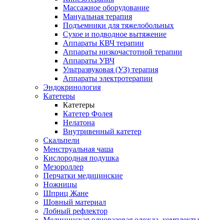
Массажное оборудование
Мануальная терапия
Подъемники для тяжелобольных
Сухое и подводное вытяжение
Аппараты КВЧ терапии
Аппараты низкочастотной терапии
Аппараты УВЧ
Ультразвуковая (УЗ) терапия
Аппараты электротерапии
Эндокринология
Катетеры
Катетеры
Катетер Фолея
Нелатона
Внутривенный катетер
Скальпели
Менструальная чаша
Кислородная подушка
Мезороллер
Перчатки медицинские
Ножницы
Шприц Жане
Шовный материал
Лобный рефлектор
Медицинская одноразовая одежда, комплекты