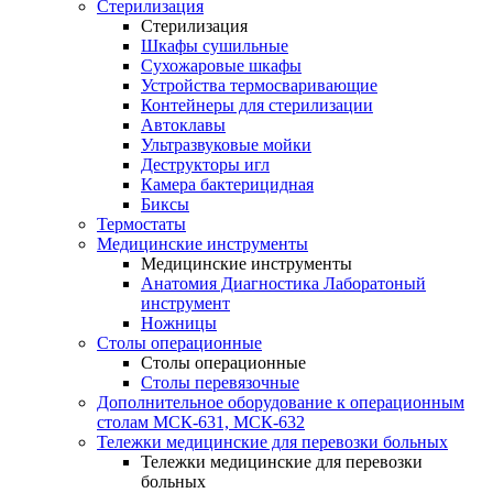
Стерилизация
Стерилизация
Шкафы сушильные
Сухожаровые шкафы
Устройства термосваривающие
Контейнеры для стерилизации
Автоклавы
Ультразвуковые мойки
Деструкторы игл
Камера бактерицидная
Биксы
Термостаты
Медицинские инструменты
Медицинские инструменты
Анатомия Диагностика Лаборатоный
инструмент
Ножницы
Столы операционные
Столы операционные
Столы перевязочные
Дополнительное оборудование к операционным
столам МСК-631, МСК-632
Тележки медицинские для перевозки больных
Тележки медицинские для перевозки
больных