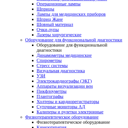
Операционные лампы
Шприцы
Лампы для медицинских приборов
Шприц Жане
Шовный материал
Очки-лупы
Лазеры хирургические
Оборудование для функциональной диагностики
Оборудование для функциональной
диагностики
Динамометры медицинские
Спирометры
Стресс системы
Визуальная диагностика
УЗИ
Электрокардиографы (ЭКГ)
Аппараты визуализации вен
Пикфлоуметры
Плантографы
Холтеры и кардиорегистраторы
Суточные мониторы АД
Калиперы и рулетки электронные
Физиотерапевтическое оборудование
Физиотерапевтическое оборудование
Кинезотерапия