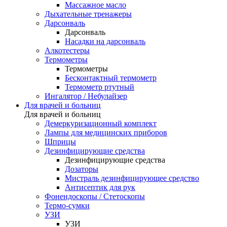
Массажное масло
Дыхательные тренажеры
Дарсонваль
Дарсонваль
Насадки на дарсонваль
Алкотестеры
Термометры
Термометры
Бесконтактный термометр
Термометр ртутный
Ингалятор / Небулайзер
Для врачей и больниц
Для врачей и больниц
Демеркуризационный комплект
Лампы для медицинских приборов
Шприцы
Дезинфицирующие средства
Дезинфицирующие средства
Дозаторы
Мистраль дезинфицирующее средство
Антисептик для рук
Фонендоскопы / Стетоскопы
Термо-сумки
УЗИ
УЗИ