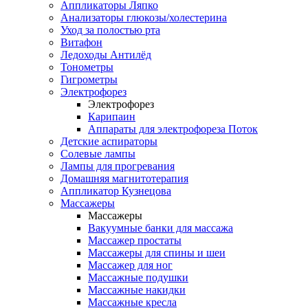
Аппликаторы Ляпко
Анализаторы глюкозы/холестерина
Уход за полостью рта
Витафон
Ледоходы Антилёд
Тонометры
Гигрометры
Электрофорез
Электрофорез
Карипаин
Аппараты для электрофореза Поток
Детские аспираторы
Солевые лампы
Лампы для прогревания
Домашняя магнитотерапия
Аппликатор Кузнецова
Массажеры
Массажеры
Вакуумные банки для массажа
Массажер простаты
Массажеры для спины и шеи
Массажер для ног
Массажные подушки
Массажные накидки
Массажные кресла