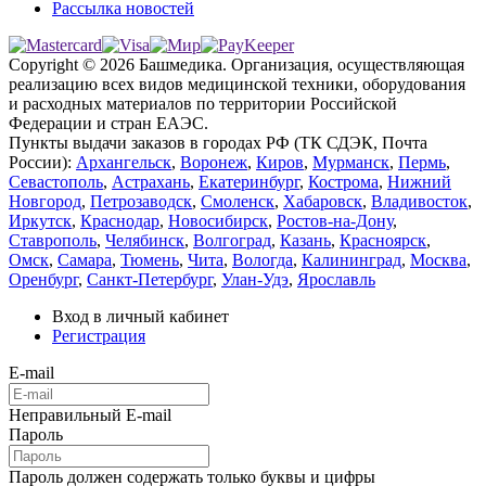
Рассылка новостей
Copyright © 2026 Башмедика.
Организация, осуществляющая
реализацию всех видов медицинской техники, оборудования
и расходных материалов по территории Российской
Федерации и стран ЕАЭС.
Пункты выдачи заказов в городах РФ (ТК СДЭК, Почта
России):
Архангельск
,
Воронеж
,
Киров
,
Мурманск
,
Пермь
,
Севастополь
,
Астрахань
,
Екатеринбург
,
Кострома
,
Нижний
Новгород
,
Петрозаводск
,
Смоленск
,
Хабаровск
,
Владивосток
,
Иркутск
,
Краснодар
,
Новосибирск
,
Ростов-на-Дону
,
Ставрополь
,
Челябинск
,
Волгоград
,
Казань
,
Красноярск
,
Омск
,
Самара
,
Тюмень
,
Чита
,
Вологда
,
Калининград
,
Москва
,
Оренбург
,
Санкт-Петербург
,
Улан-Удэ
,
Ярославль
Вход в личный кабинет
Регистрация
E-mail
Неправильный E-mail
Пароль
Пароль должен содержать только буквы и цифры