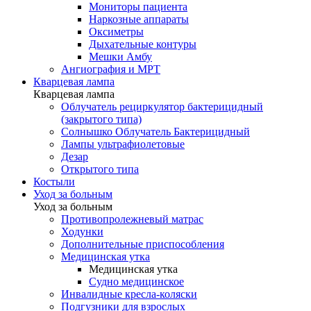
Мониторы пациента
Наркозные аппараты
Оксиметры
Дыхательные контуры
Мешки Амбу
Ангиография и МРТ
Кварцевая лампа
Кварцевая лампа
Облучатель рециркулятор бактерицидный
(закрытого типа)
Солнышко Облучатель Бактерицидный
Лампы ультрафиолетовые
Дезар
Открытого типа
Костыли
Уход за больным
Уход за больным
Противопролежневый матрас
Ходунки
Дополнительные приспособления
Медицинская утка
Медицинская утка
Судно медицинское
Инвалидные кресла-коляски
Подгузники для взрослых