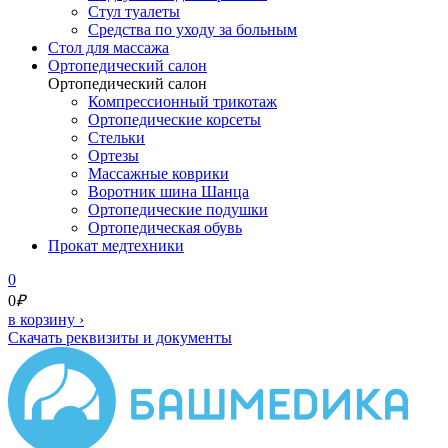
Стул туалеты
Средства по уходу за больным
Cтол для массажа
Ортопедический салон
Ортопедический салон
Компрессионный трикотаж
Ортопедические корсеты
Стельки
Ортезы
Массажные коврики
Воротник шина Шанца
Ортопедические подушки
Ортопедическая обувь
Прокат медтехники
0
0
₽
в корзину
›
Скачать реквизиты и документы