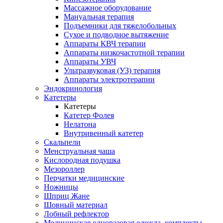
Массажное оборудование
Мануальная терапия
Подъемники для тяжелобольных
Сухое и подводное вытяжение
Аппараты КВЧ терапии
Аппараты низкочастотной терапии
Аппараты УВЧ
Ультразвуковая (УЗ) терапия
Аппараты электротерапии
Эндокринология
Катетеры
Катетеры
Катетер Фолея
Нелатона
Внутривенный катетер
Скальпели
Менструальная чаша
Кислородная подушка
Мезороллер
Перчатки медицинские
Ножницы
Шприц Жане
Шовный материал
Лобный рефлектор
Медицинская одноразовая одежда, комплекты