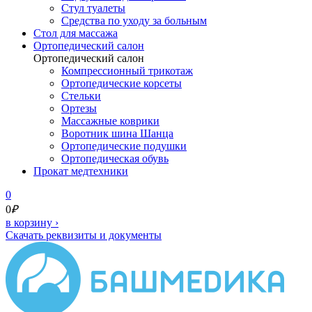
Стул туалеты
Средства по уходу за больным
Cтол для массажа
Ортопедический салон
Ортопедический салон
Компрессионный трикотаж
Ортопедические корсеты
Стельки
Ортезы
Массажные коврики
Воротник шина Шанца
Ортопедические подушки
Ортопедическая обувь
Прокат медтехники
0
0
₽
в корзину
›
Скачать реквизиты и документы