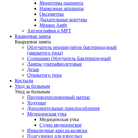
Мониторы пациента
Наркозные аппараты
Оксиметры
Дыхательные контуры
Мешки Амбу
Ангиография и МРТ
Кварцевая лампа
Кварцевая лампа
Облучатель рециркулятор бактерицидный
(закрытого типа)
Солнышко Облучатель Бактерицидный
Лампы ультрафиолетовые
Дезар
Открытого типа
Костыли
Уход за больным
Уход за больным
Противопролежневый матрас
Ходунки
Дополнительные приспособления
Медицинская утка
Медицинская утка
Судно медицинское
Инвалидные кресла-коляски
Подгузники для взрослых