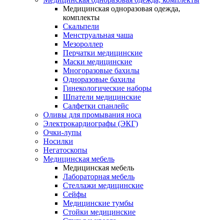
Медицинская одноразовая одежда,
комплекты
Скальпели
Менструальная чаша
Мезороллер
Перчатки медицинские
Маски медицинские
Многоразовые бахилы
Одноразовые бахилы
Гинекологические наборы
Шпатели медицинские
Салфетки спанлейс
Оливы для промывания носа
Электрокардиографы (ЭКГ)
Очки-лупы
Носилки
Негатоскопы
Медицинская мебель
Медицинская мебель
Лабораторная мебель
Стеллажи медицинские
Сейфы
Медицинские тумбы
Стойки медицинские