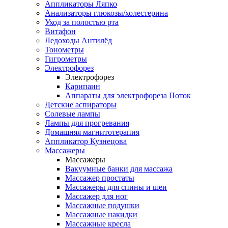
Аппликаторы Ляпко
Анализаторы глюкозы/холестерина
Уход за полостью рта
Витафон
Ледоходы Антилёд
Тонометры
Гигрометры
Электрофорез
Электрофорез
Карипаин
Аппараты для электрофореза Поток
Детские аспираторы
Солевые лампы
Лампы для прогревания
Домашняя магнитотерапия
Аппликатор Кузнецова
Массажеры
Массажеры
Вакуумные банки для массажа
Массажер простаты
Массажеры для спины и шеи
Массажер для ног
Массажные подушки
Массажные накидки
Массажные кресла