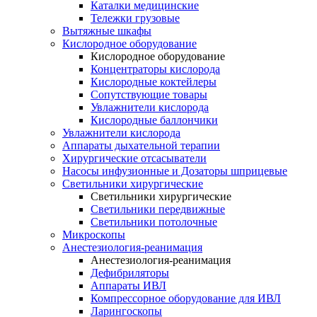
Каталки медицинские
Тележки грузовые
Вытяжные шкафы
Кислородное оборудование
Кислородное оборудование
Концентраторы кислорода
Кислородные коктейлеры
Сопутствующие товары
Увлажнители кислорода
Кислородные баллончики
Увлажнители кислорода
Аппараты дыхательной терапии
Хирургические отсасыватели
Насосы инфузионные и Дозаторы шприцевые
Светильники хирургические
Светильники хирургические
Светильники передвижные
Светильники потолочные
Микроскопы
Анестезиология-реанимация
Анестезиология-реанимация
Дефибриляторы
Аппараты ИВЛ
Компрессорное оборудование для ИВЛ
Ларингоскопы