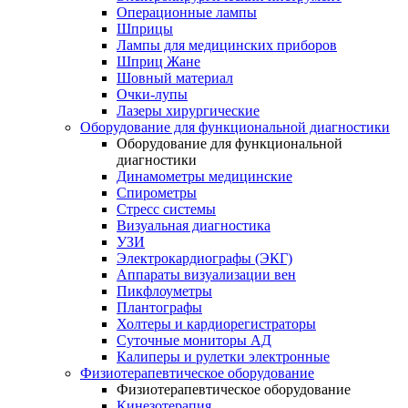
Операционные лампы
Шприцы
Лампы для медицинских приборов
Шприц Жане
Шовный материал
Очки-лупы
Лазеры хирургические
Оборудование для функциональной диагностики
Оборудование для функциональной
диагностики
Динамометры медицинские
Спирометры
Стресс системы
Визуальная диагностика
УЗИ
Электрокардиографы (ЭКГ)
Аппараты визуализации вен
Пикфлоуметры
Плантографы
Холтеры и кардиорегистраторы
Суточные мониторы АД
Калиперы и рулетки электронные
Физиотерапевтическое оборудование
Физиотерапевтическое оборудование
Кинезотерапия