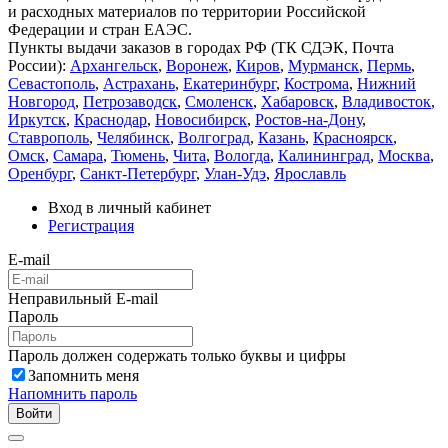
и расходных материалов по территории Российской
Федерации и стран ЕАЭС.
Пункты выдачи заказов в городах РФ (ТК СДЭК, Почта
России):
Архангельск
,
Воронеж
,
Киров
,
Мурманск
,
Пермь
,
Севастополь
,
Астрахань
,
Екатеринбург
,
Кострома
,
Нижний
Новгород
,
Петрозаводск
,
Смоленск
,
Хабаровск
,
Владивосток
,
Иркутск
,
Краснодар
,
Новосибирск
,
Ростов-на-Дону
,
Ставрополь
,
Челябинск
,
Волгоград
,
Казань
,
Красноярск
,
Омск
,
Самара
,
Тюмень
,
Чита
,
Вологда
,
Калининград
,
Москва
,
Оренбург
,
Санкт-Петербург
,
Улан-Удэ
,
Ярославль
Вход в личный кабинет
Регистрация
E-mail
Неправильный E-mail
Пароль
Пароль должен содержать только буквы и цифры
Запомнить меня
Напомнить пароль
Войти