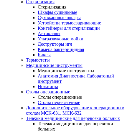
Стерилизация
Стерилизация
Шкафы сушильные
Сухожаровые шкафы
Устройства термосваривающие
Контейнеры для стерилизации
Автоклавы
Ультразвуковые мойки
Деструкторы игл
Камера бактерицидная
Биксы
Термостаты
Медицинские инструменты
Медицинские инструменты
Анатомия Диагностика Лаборатоный
инструмент
Ножницы
Столы операционные
Столы операционные
Столы перевязочные
Дополнительное оборудование к операционным
столам МСК-631, МСК-632
Тележки медицинские для перевозки больных
Тележки медицинские для перевозки
больных