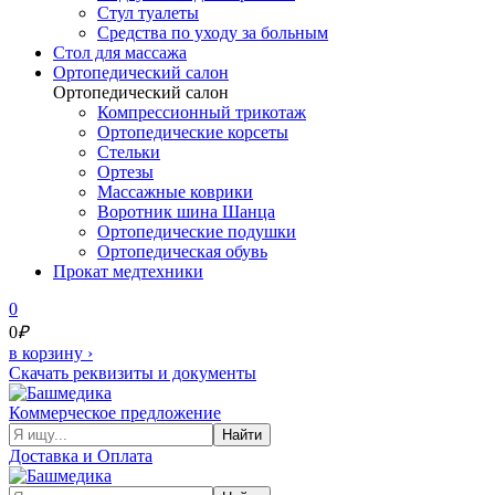
Стул туалеты
Средства по уходу за больным
Cтол для массажа
Ортопедический салон
Ортопедический салон
Компрессионный трикотаж
Ортопедические корсеты
Стельки
Ортезы
Массажные коврики
Воротник шина Шанца
Ортопедические подушки
Ортопедическая обувь
Прокат медтехники
0
0
₽
в корзину
›
Скачать реквизиты и документы
Коммерческое предложение
Найти
Доставка и Оплата