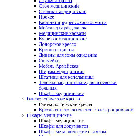
Cтулья и кресла
Стол медицинский
Столики медицинские
Прочее
Кабинет предрейсового осмотра
Мебель для раздевалок
Медицинские кровати
Кушетки медицинские
Донорское кресло
Кресло пациента
Диваны для зоны ожидания
Скамейки
Мебель Армейская
Ширмы медицинские
Штативы для капельницы
Тележки медицинские для перевозки
больных
Шкафы медицинские
Гинекологические кресла
Гинекологические кресла
Кресло гинекологическое с электроприводом
Шкафы медицинские
Шкафы медицинские
Шкафы для документов
Шкафы металлические с замком