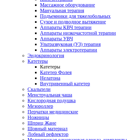
Массажное оборудование
Мануальная терапия
Подъемники для тяжелобольных
Сухое и подводное вытяжение
Аппараты КВЧ терапии
Аппараты низкочастотной терапии
Аппараты УВЧ
Ультразвуковая (УЗ) терапия
Аппараты электротерапии
Эндокринология
Катетеры
Катетеры
Катетер Фолея
Нелатона
Внутривенный катетер
Скальпели
Менструальная чаша
Кислородная подушка
Мезороллер
Перчатки медицинские
Ножницы
Шприц Жане
Шовный материал
Лобный рефлектор
Медицинская одноразовая одежда, комплекты