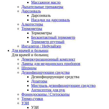
Массажное масло
Дыхательные тренажеры
Дарсонваль
Дарсонваль
Насадки на дарсонваль
Алкотестеры
Термометры
Термометры
Бесконтактный термометр
Термометр ртутный
Ингалятор / Небулайзер
Для врачей и больниц
Для врачей и больниц
Демеркуризационный комплект
Лампы для медицинских приборов
Шприцы
Дезинфицирующие средства
Дезинфицирующие средства
Дозаторы
Мистраль дезинфицирующее средство
Антисептик для рук
Фонендоскопы / Стетоскопы
Термо-сумки
УЗИ
УЗИ