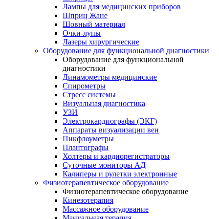
Лампы для медицинских приборов
Шприц Жане
Шовный материал
Очки-лупы
Лазеры хирургические
Оборудование для функциональной диагностики
Оборудование для функциональной
диагностики
Динамометры медицинские
Спирометры
Стресс системы
Визуальная диагностика
УЗИ
Электрокардиографы (ЭКГ)
Аппараты визуализации вен
Пикфлоуметры
Плантографы
Холтеры и кардиорегистраторы
Суточные мониторы АД
Калиперы и рулетки электронные
Физиотерапевтическое оборудование
Физиотерапевтическое оборудование
Кинезотерапия
Массажное оборудование
Мануальная терапия