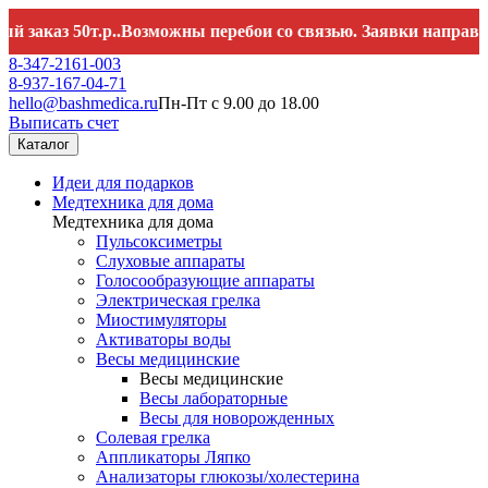
аз 50т.р..Возможны перебои со связью. Заявки направляйте
8-347-2161-003
8-937-167-04-71
hello@bashmedica.ru
Пн-Пт с 9.00 до 18.00
Выписать счет
Каталог
Идеи для подарков
Медтехника для дома
Медтехника для дома
Пульсоксиметры
Слуховые аппараты
Голосообразующие аппараты
Электрическая грелка
Миостимуляторы
Активаторы воды
Весы медицинские
Весы медицинские
Весы лабораторные
Весы для новорожденных
Солевая грелка
Аппликаторы Ляпко
Анализаторы глюкозы/холестерина