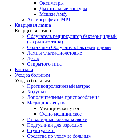
Оксиметры
Дыхательные контуры
Мешки Амбу
Ангиография и МРТ
Кварцевая лампа
Кварцевая лампа
Облучатель рециркулятор бактерицидный
(закрытого типа)
Солнышко Облучатель Бактерицидный
Лампы ультрафиолетовые
Дезар
Открытого типа
Костыли
Уход за больным
Уход за больным
Противопролежневый матрас
Ходунки
Дополнительные приспособления
Медицинская утка
Медицинская утка
Судно медицинское
Инвалидные кресла-коляски
Подгузники для взрослых
Стул туалеты
Средства по уходу за больным