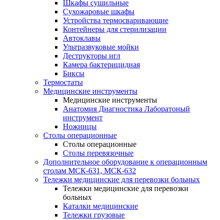
Шкафы сушильные
Сухожаровые шкафы
Устройства термосваривающие
Контейнеры для стерилизации
Автоклавы
Ультразвуковые мойки
Деструкторы игл
Камера бактерицидная
Биксы
Термостаты
Медицинские инструменты
Медицинские инструменты
Анатомия Диагностика Лаборатоный
инструмент
Ножницы
Столы операционные
Столы операционные
Столы перевязочные
Дополнительное оборудование к операционным
столам МСК-631, МСК-632
Тележки медицинские для перевозки больных
Тележки медицинские для перевозки
больных
Каталки медицинские
Тележки грузовые