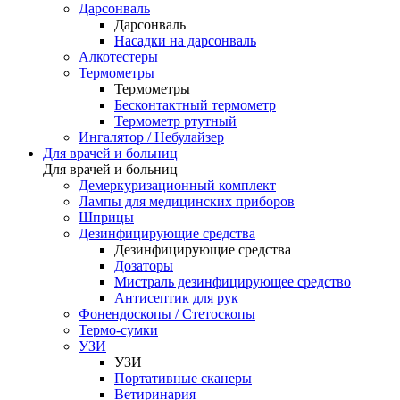
Дарсонваль
Дарсонваль
Насадки на дарсонваль
Алкотестеры
Термометры
Термометры
Бесконтактный термометр
Термометр ртутный
Ингалятор / Небулайзер
Для врачей и больниц
Для врачей и больниц
Демеркуризационный комплект
Лампы для медицинских приборов
Шприцы
Дезинфицирующие средства
Дезинфицирующие средства
Дозаторы
Мистраль дезинфицирующее средство
Антисептик для рук
Фонендоскопы / Стетоскопы
Термо-сумки
УЗИ
УЗИ
Портативные сканеры
Ветиринария