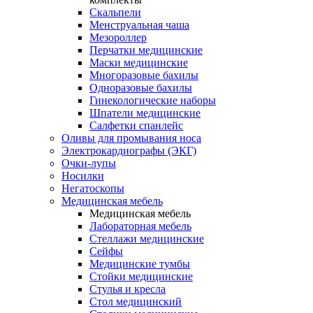
Скальпели
Менструальная чаша
Мезороллер
Перчатки медицинские
Маски медицинские
Многоразовые бахилы
Одноразовые бахилы
Гинекологические наборы
Шпатели медицинские
Салфетки спанлейс
Оливы для промывания носа
Электрокардиографы (ЭКГ)
Очки-лупы
Носилки
Негатоскопы
Медицинская мебель
Медицинская мебель
Лабораторная мебель
Стеллажи медицинские
Сейфы
Медицинские тумбы
Стойки медицинские
Cтулья и кресла
Стол медицинский