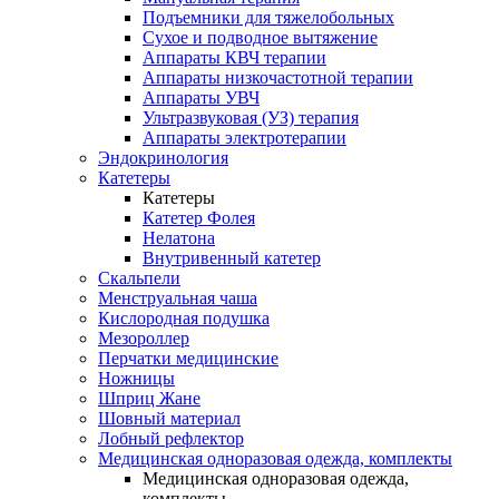
Подъемники для тяжелобольных
Сухое и подводное вытяжение
Аппараты КВЧ терапии
Аппараты низкочастотной терапии
Аппараты УВЧ
Ультразвуковая (УЗ) терапия
Аппараты электротерапии
Эндокринология
Катетеры
Катетеры
Катетер Фолея
Нелатона
Внутривенный катетер
Скальпели
Менструальная чаша
Кислородная подушка
Мезороллер
Перчатки медицинские
Ножницы
Шприц Жане
Шовный материал
Лобный рефлектор
Медицинская одноразовая одежда, комплекты
Медицинская одноразовая одежда,
комплекты