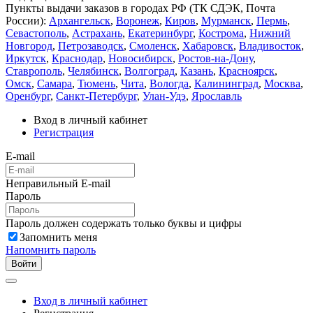
Пункты выдачи заказов в городах РФ (ТК СДЭК, Почта
России):
Архангельск
,
Воронеж
,
Киров
,
Мурманск
,
Пермь
,
Севастополь
,
Астрахань
,
Екатеринбург
,
Кострома
,
Нижний
Новгород
,
Петрозаводск
,
Смоленск
,
Хабаровск
,
Владивосток
,
Иркутск
,
Краснодар
,
Новосибирск
,
Ростов-на-Дону
,
Ставрополь
,
Челябинск
,
Волгоград
,
Казань
,
Красноярск
,
Омск
,
Самара
,
Тюмень
,
Чита
,
Вологда
,
Калининград
,
Москва
,
Оренбург
,
Санкт-Петербург
,
Улан-Удэ
,
Ярославль
Вход в личный кабинет
Регистрация
E-mail
Неправильный E-mail
Пароль
Пароль должен содержать только буквы и цифры
Запомнить меня
Напомнить пароль
Войти
Вход в личный кабинет