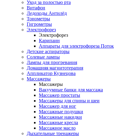
Уход за полостью рта
Витафон
Ледоходы Антилёд
Тонометры
Гигрометры
Электрофорез
Электрофорез
Карипаин
Аппараты для электрофореза Поток
Детские аспираторы
Солевые лампы
Лампы для прогревания
Домашняя магнитотерапия
Аппликатор Кузнецова
Массажеры
Массажеры
Вакуумные банки для массажа
Массажер простаты
Массажеры для спины и шеи
Массажер для ног
Массажные подушки
Массажные накидки
Массажные кресла
Массажное масло
Дыхательные тренажеры