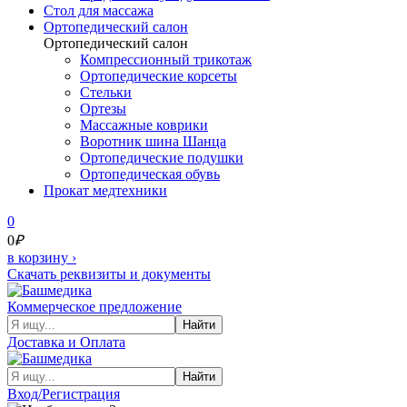
Cтол для массажа
Ортопедический салон
Ортопедический салон
Компрессионный трикотаж
Ортопедические корсеты
Стельки
Ортезы
Массажные коврики
Воротник шина Шанца
Ортопедические подушки
Ортопедическая обувь
Прокат медтехники
0
0
₽
в корзину
›
Скачать реквизиты и документы
Коммерческое предложение
Найти
Доставка и Оплата
Найти
Вход/Регистрация