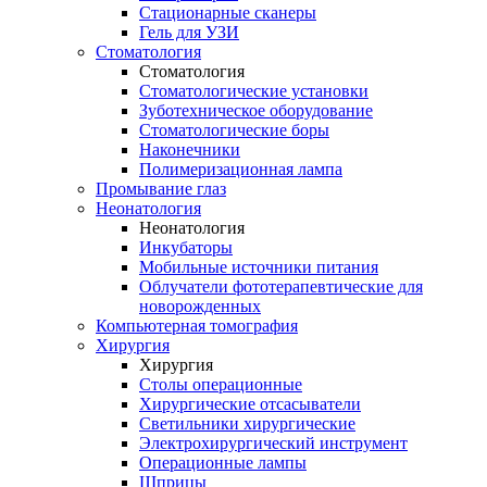
Стационарные сканеры
Гель для УЗИ
Стоматология
Стоматология
Стоматологические установки
Зуботехническое оборудование
Стоматологические боры
Наконечники
Полимеризационная лампа
Промывание глаз
Неонатология
Неонатология
Инкубаторы
Мобильные источники питания
Облучатели фототерапевтические для
новорожденных
Компьютерная томография
Хирургия
Хирургия
Столы операционные
Хирургические отсасыватели
Светильники хирургические
Электрохирургический инструмент
Операционные лампы
Шприцы