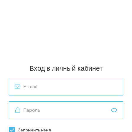
Copyright © 2026 Башмедика.
Организация,
осуществляющая реализацию всех видов медицинской
техники, оборудования и расходных материалов по
территории Российской Федерации и стран ЕАЭС.
Пункты выдачи заказов в городах РФ (ТК СДЭК, Почта
России):
Архангельск
,
Воронеж
,
Киров
,
Мурманск
,
Пермь
,
Севастополь
,
Астрахань
,
Екатеринбург
,
Кострома
,
Нижний
Новгород
,
Петрозаводск
,
Смоленск
,
Хабаровск
,
Владивосток
,
Иркутск
,
Краснодар
,
Новосибирск
,
Ростов-на-Дону
,
Ставрополь
,
Челябинск
,
Волгоград
,
Казань
,
Красноярск
,
Омск
,
Самара
,
Тюмень
,
Чита
,
Вологда
,
Калининград
,
Москва
,
Оренбург
,
Санкт-Петербург
,
Улан-Удэ
,
Ярославль
Вход в личный кабинет
Запомнить меня