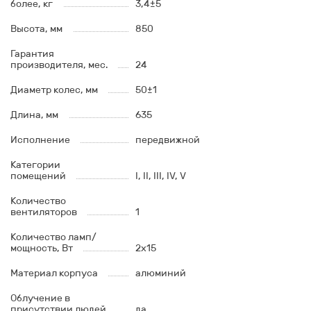
более, кг
3,4±5
Высота, мм
850
Гарантия
производителя, мес.
24
Диаметр колес, мм
50±1
Длина, мм
635
Исполнение
передвижной
Категории
помещений
I, II, III, IV, V
Количество
вентиляторов
1
Количество ламп/
мощность, Вт
2x15
Материал корпуса
алюминий
Облучение в
присутствии людей
да