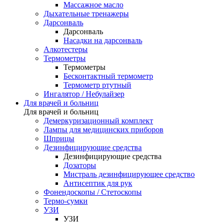
Массажное масло
Дыхательные тренажеры
Дарсонваль
Дарсонваль
Насадки на дарсонваль
Алкотестеры
Термометры
Термометры
Бесконтактный термометр
Термометр ртутный
Ингалятор / Небулайзер
Для врачей и больниц
Для врачей и больниц
Демеркуризационный комплект
Лампы для медицинских приборов
Шприцы
Дезинфицирующие средства
Дезинфицирующие средства
Дозаторы
Мистраль дезинфицирующее средство
Антисептик для рук
Фонендоскопы / Стетоскопы
Термо-сумки
УЗИ
УЗИ