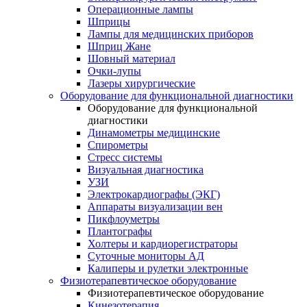
Операционные лампы
Шприцы
Лампы для медицинских приборов
Шприц Жане
Шовный материал
Очки-лупы
Лазеры хирургические
Оборудование для функциональной диагностики
Оборудование для функциональной
диагностики
Динамометры медицинские
Спирометры
Стресс системы
Визуальная диагностика
УЗИ
Электрокардиографы (ЭКГ)
Аппараты визуализации вен
Пикфлоуметры
Плантографы
Холтеры и кардиорегистраторы
Суточные мониторы АД
Калиперы и рулетки электронные
Физиотерапевтическое оборудование
Физиотерапевтическое оборудование
Кинезотерапия