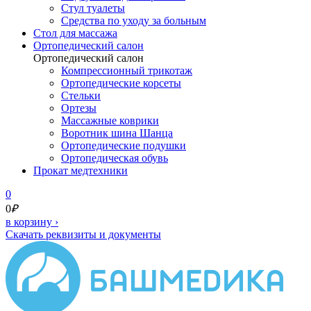
Стул туалеты
Средства по уходу за больным
Cтол для массажа
Ортопедический салон
Ортопедический салон
Компрессионный трикотаж
Ортопедические корсеты
Стельки
Ортезы
Массажные коврики
Воротник шина Шанца
Ортопедические подушки
Ортопедическая обувь
Прокат медтехники
0
0
₽
в корзину
›
Скачать реквизиты и документы