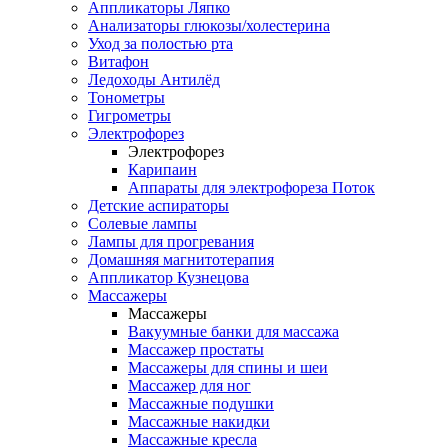
Аппликаторы Ляпко
Анализаторы глюкозы/холестерина
Уход за полостью рта
Витафон
Ледоходы Антилёд
Тонометры
Гигрометры
Электрофорез
Электрофорез
Карипаин
Аппараты для электрофореза Поток
Детские аспираторы
Солевые лампы
Лампы для прогревания
Домашняя магнитотерапия
Аппликатор Кузнецова
Массажеры
Массажеры
Вакуумные банки для массажа
Массажер простаты
Массажеры для спины и шеи
Массажер для ног
Массажные подушки
Массажные накидки
Массажные кресла