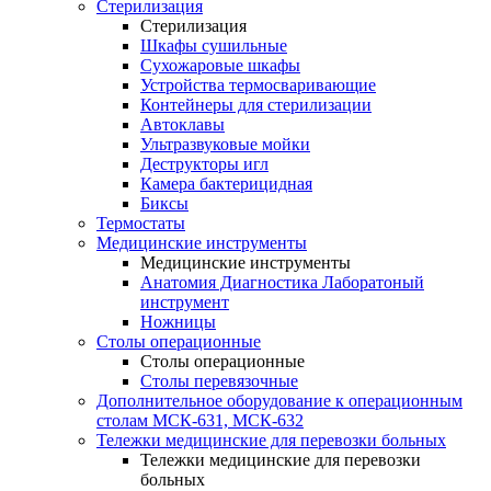
Стерилизация
Стерилизация
Шкафы сушильные
Сухожаровые шкафы
Устройства термосваривающие
Контейнеры для стерилизации
Автоклавы
Ультразвуковые мойки
Деструкторы игл
Камера бактерицидная
Биксы
Термостаты
Медицинские инструменты
Медицинские инструменты
Анатомия Диагностика Лаборатоный
инструмент
Ножницы
Столы операционные
Столы операционные
Столы перевязочные
Дополнительное оборудование к операционным
столам МСК-631, МСК-632
Тележки медицинские для перевозки больных
Тележки медицинские для перевозки
больных