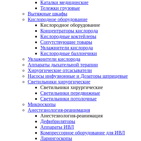
Каталки медицинские
Тележки грузовые
Вытяжные шкафы
Кислородное оборудование
Кислородное оборудование
Концентраторы кислорода
Кислородные коктейлеры
Сопутствующие товары
Увлажнители кислорода
Кислородные баллончики
Увлажнители кислорода
Аппараты дыхательной терапии
Хирургические отсасыватели
Насосы инфузионные и Дозаторы шприцевые
Светильники хирургические
Светильники хирургические
Светильники передвижные
Светильники потолочные
Микроскопы
Анестезиология-реанимация
Анестезиология-реанимация
Дефибриляторы
Аппараты ИВЛ
Компрессорное оборудование для ИВЛ
Ларингоскопы