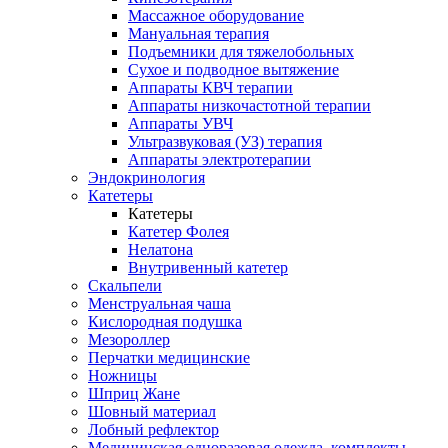
Массажное оборудование
Мануальная терапия
Подъемники для тяжелобольных
Сухое и подводное вытяжение
Аппараты КВЧ терапии
Аппараты низкочастотной терапии
Аппараты УВЧ
Ультразвуковая (УЗ) терапия
Аппараты электротерапии
Эндокринология
Катетеры
Катетеры
Катетер Фолея
Нелатона
Внутривенный катетер
Скальпели
Менструальная чаша
Кислородная подушка
Мезороллер
Перчатки медицинские
Ножницы
Шприц Жане
Шовный материал
Лобный рефлектор
Медицинская одноразовая одежда, комплекты