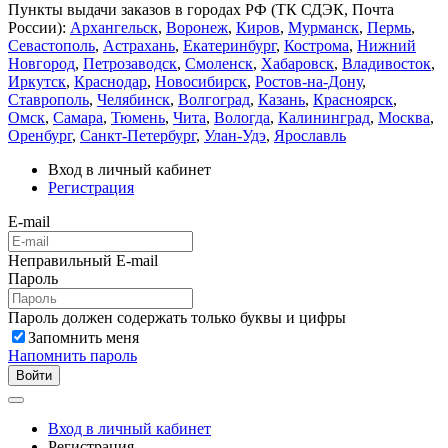
Пункты выдачи заказов в городах РФ (ТК СДЭК, Почта
России):
Архангельск
,
Воронеж
,
Киров
,
Мурманск
,
Пермь
,
Севастополь
,
Астрахань
,
Екатеринбург
,
Кострома
,
Нижний
Новгород
,
Петрозаводск
,
Смоленск
,
Хабаровск
,
Владивосток
,
Иркутск
,
Краснодар
,
Новосибирск
,
Ростов-на-Дону
,
Ставрополь
,
Челябинск
,
Волгоград
,
Казань
,
Красноярск
,
Омск
,
Самара
,
Тюмень
,
Чита
,
Вологда
,
Калининград
,
Москва
,
Оренбург
,
Санкт-Петербург
,
Улан-Удэ
,
Ярославль
Вход в личный кабинет
Регистрация
E-mail
Неправильный E-mail
Пароль
Пароль должен содержать только буквы и цифры
Запомнить меня
Напомнить пароль
Войти
Вход в личный кабинет
Регистрация