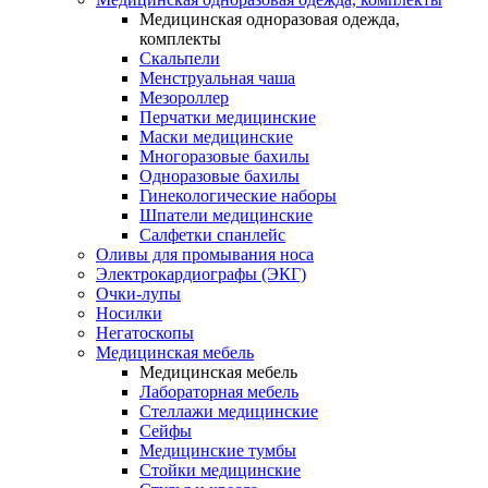
Медицинская одноразовая одежда,
комплекты
Скальпели
Менструальная чаша
Мезороллер
Перчатки медицинские
Маски медицинские
Многоразовые бахилы
Одноразовые бахилы
Гинекологические наборы
Шпатели медицинские
Салфетки спанлейс
Оливы для промывания носа
Электрокардиографы (ЭКГ)
Очки-лупы
Носилки
Негатоскопы
Медицинская мебель
Медицинская мебель
Лабораторная мебель
Стеллажи медицинские
Сейфы
Медицинские тумбы
Стойки медицинские