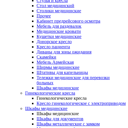
Cтулья и кресла
Стол медицинский
Столики медицинские
Прочее
Кабинет предрейсового осмотра
Мебель для раздевалок
Медицинские кровати
Кушетки медицинские
Донорское кресло
Кресло пациента
Диваны для зоны ожидания
Скамейки
Мебель Армейская
Ширмы медицинские
Штативы для капельницы
Тележки медицинские для перевозки
больных
Шкафы медицинские
Гинекологические кресла
Гинекологические кресла
Кресло гинекологическое с электроприводом
Шкафы медицинские
Шкафы медицинские
Шкафы для документов
Шкафы металлические с замком