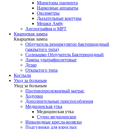
Мониторы пациента
Наркозные аппараты
Оксиметры
Дыхательные контуры
Мешки Амбу
Ангиография и МРТ
Кварцевая лампа
Кварцевая лампа
Облучатель рециркулятор бактерицидный
(закрытого типа)
Солнышко Облучатель Бактерицидный
Лампы ультрафиолетовые
Дезар
Открытого типа
Костыли
Уход за больным
Уход за больным
Противопролежневый матрас
Ходунки
Дополнительные приспособления
Медицинская утка
Медицинская утка
Судно медицинское
Инвалидные кресла-коляски
Подгузники для взрослых