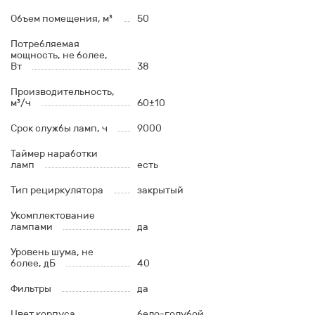
Объем помещения, м³
50
Потребляемая
мощность, не более,
Вт
38
Производительность,
м³/ч
60±10
Срок службы ламп, ч
9000
Таймер наработки
ламп
есть
Тип рециркулятора
закрытый
Укомплектование
лампами
да
Уровень шума, не
более, дБ
40
Фильтры
да
Цвет корпуса
бело-голубой