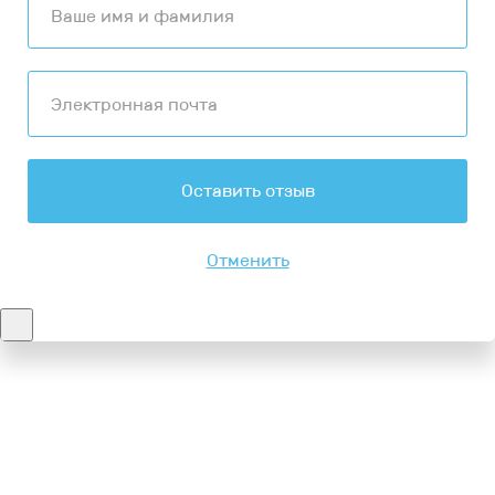
Оставить отзыв
Отменить
Контакты
8-347-2161-003
8-937-16-70-471
Пн-Пт с 9:00 до 18:00
hello@bashmedica.ru
Доставка и Оплата ›
Склад:
г. Уфа, Юбилейная 14/1
перейти ›