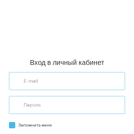
техники, оборудования и расходных материалов по
территории Российской Федерации и стран ЕАЭС.
Пункты выдачи заказов в городах РФ (ТК СДЭК, Почта
России):
Архангельск
,
Воронеж
,
Киров
,
Мурманск
,
Пермь
,
Севастополь
,
Астрахань
,
Екатеринбург
,
Кострома
,
Нижний
Новгород
,
Петрозаводск
,
Смоленск
,
Хабаровск
,
Владивосток
,
Иркутск
,
Краснодар
,
Новосибирск
,
Ростов-на-Дону
,
Ставрополь
,
Челябинск
,
Волгоград
,
Казань
,
Красноярск
,
Омск
,
Самара
,
Тюмень
,
Чита
,
Вологда
,
Калининград
,
Москва
,
Оренбург
,
Санкт-Петербург
,
Улан-Удэ
,
Ярославль
Вход в личный кабинет
Запомнить меня