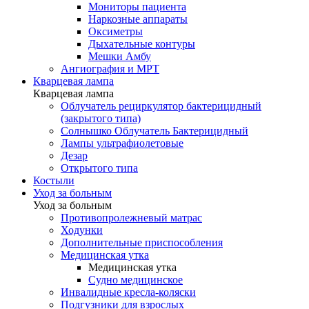
Мониторы пациента
Наркозные аппараты
Оксиметры
Дыхательные контуры
Мешки Амбу
Ангиография и МРТ
Кварцевая лампа
Кварцевая лампа
Облучатель рециркулятор бактерицидный
(закрытого типа)
Солнышко Облучатель Бактерицидный
Лампы ультрафиолетовые
Дезар
Открытого типа
Костыли
Уход за больным
Уход за больным
Противопролежневый матрас
Ходунки
Дополнительные приспособления
Медицинская утка
Медицинская утка
Судно медицинское
Инвалидные кресла-коляски
Подгузники для взрослых