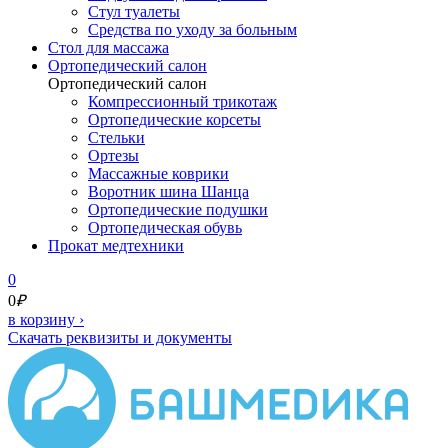
Стул туалеты
Средства по уходу за больным
Cтол для массажа
Ортопедический салон
Ортопедический салон
Компрессионный трикотаж
Ортопедические корсеты
Стельки
Ортезы
Массажные коврики
Воротник шина Шанца
Ортопедические подушки
Ортопедическая обувь
Прокат медтехники
0
0
₽
в корзину
›
Скачать реквизиты и документы