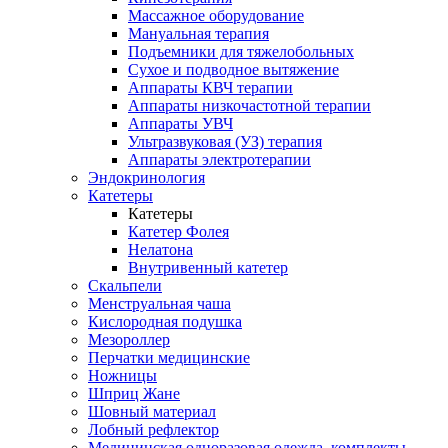
Массажное оборудование
Мануальная терапия
Подъемники для тяжелобольных
Сухое и подводное вытяжение
Аппараты КВЧ терапии
Аппараты низкочастотной терапии
Аппараты УВЧ
Ультразвуковая (УЗ) терапия
Аппараты электротерапии
Эндокринология
Катетеры
Катетеры
Катетер Фолея
Нелатона
Внутривенный катетер
Скальпели
Менструальная чаша
Кислородная подушка
Мезороллер
Перчатки медицинские
Ножницы
Шприц Жане
Шовный материал
Лобный рефлектор
Медицинская одноразовая одежда, комплекты