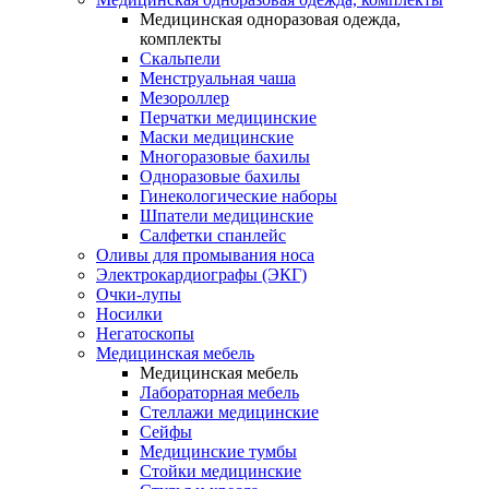
Медицинская одноразовая одежда,
комплекты
Скальпели
Менструальная чаша
Мезороллер
Перчатки медицинские
Маски медицинские
Многоразовые бахилы
Одноразовые бахилы
Гинекологические наборы
Шпатели медицинские
Салфетки спанлейс
Оливы для промывания носа
Электрокардиографы (ЭКГ)
Очки-лупы
Носилки
Негатоскопы
Медицинская мебель
Медицинская мебель
Лабораторная мебель
Стеллажи медицинские
Сейфы
Медицинские тумбы
Стойки медицинские