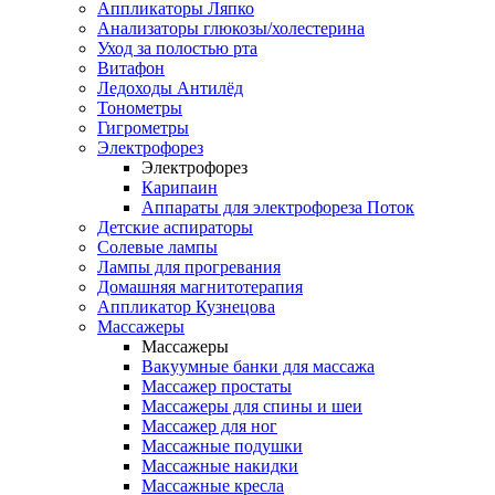
Аппликаторы Ляпко
Анализаторы глюкозы/холестерина
Уход за полостью рта
Витафон
Ледоходы Антилёд
Тонометры
Гигрометры
Электрофорез
Электрофорез
Карипаин
Аппараты для электрофореза Поток
Детские аспираторы
Солевые лампы
Лампы для прогревания
Домашняя магнитотерапия
Аппликатор Кузнецова
Массажеры
Массажеры
Вакуумные банки для массажа
Массажер простаты
Массажеры для спины и шеи
Массажер для ног
Массажные подушки
Массажные накидки
Массажные кресла