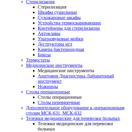
Стерилизация
Стерилизация
Шкафы сушильные
Сухожаровые шкафы
Устройства термосваривающие
Контейнеры для стерилизации
Автоклавы
Ультразвуковые мойки
Деструкторы игл
Камера бактерицидная
Биксы
Термостаты
Медицинские инструменты
Медицинские инструменты
Анатомия Диагностика Лаборатоный
инструмент
Ножницы
Столы операционные
Столы операционные
Столы перевязочные
Дополнительное оборудование к операционным
столам МСК-631, МСК-632
Тележки медицинские для перевозки больных
Тележки медицинские для перевозки
больных