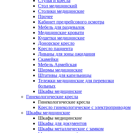
Cтулья и кресла
Стол медицинский
Столики медицинские
Прочее
Кабинет предрейсового осмотра
Мебель для раздевалок
Медицинские кровати
Кушетки медицинские
Донорское кресло
Кресло пациента
Диваны для зоны ожидания
Скамейки
Мебель Армейская
Ширмы медицинские
Штативы для капельницы
Тележки медицинские для перевозки
больных
Шкафы медицинские
Гинекологические кресла
Гинекологические кресла
Кресло гинекологическое с электроприводом
Шкафы медицинские
Шкафы медицинские
Шкафы для документов
Шкафы металлические с замком