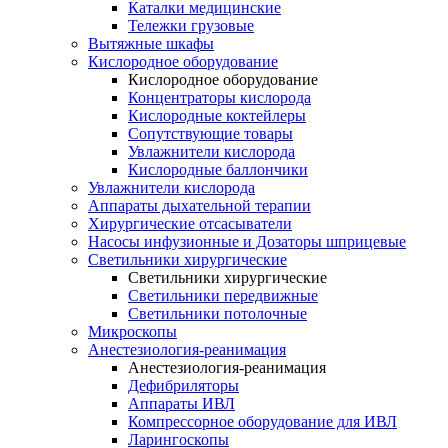
Каталки медицинские
Тележки грузовые
Вытяжные шкафы
Кислородное оборудование
Кислородное оборудование
Концентраторы кислорода
Кислородные коктейлеры
Сопутствующие товары
Увлажнители кислорода
Кислородные баллончики
Увлажнители кислорода
Аппараты дыхательной терапии
Хирургические отсасыватели
Насосы инфузионные и Дозаторы шприцевые
Светильники хирургические
Светильники хирургические
Светильники передвижные
Светильники потолочные
Микроскопы
Анестезиология-реанимация
Анестезиология-реанимация
Дефибриляторы
Аппараты ИВЛ
Компрессорное оборудование для ИВЛ
Ларингоскопы