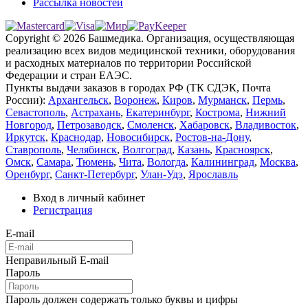
Рассылка новостей
Copyright © 2026 Башмедика.
Организация, осуществляющая
реализацию всех видов медицинской техники, оборудования
и расходных материалов по территории Российской
Федерации и стран ЕАЭС.
Пункты выдачи заказов в городах РФ (ТК СДЭК, Почта
России):
Архангельск
,
Воронеж
,
Киров
,
Мурманск
,
Пермь
,
Севастополь
,
Астрахань
,
Екатеринбург
,
Кострома
,
Нижний
Новгород
,
Петрозаводск
,
Смоленск
,
Хабаровск
,
Владивосток
,
Иркутск
,
Краснодар
,
Новосибирск
,
Ростов-на-Дону
,
Ставрополь
,
Челябинск
,
Волгоград
,
Казань
,
Красноярск
,
Омск
,
Самара
,
Тюмень
,
Чита
,
Вологда
,
Калининград
,
Москва
,
Оренбург
,
Санкт-Петербург
,
Улан-Удэ
,
Ярославль
Вход в личный кабинет
Регистрация
E-mail
Неправильный E-mail
Пароль
Пароль должен содержать только буквы и цифры