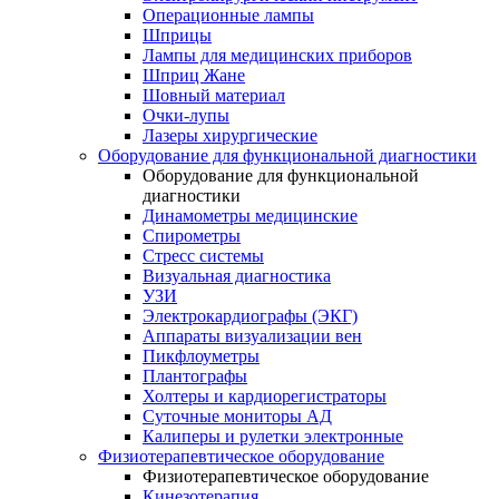
Операционные лампы
Шприцы
Лампы для медицинских приборов
Шприц Жане
Шовный материал
Очки-лупы
Лазеры хирургические
Оборудование для функциональной диагностики
Оборудование для функциональной
диагностики
Динамометры медицинские
Спирометры
Стресс системы
Визуальная диагностика
УЗИ
Электрокардиографы (ЭКГ)
Аппараты визуализации вен
Пикфлоуметры
Плантографы
Холтеры и кардиорегистраторы
Суточные мониторы АД
Калиперы и рулетки электронные
Физиотерапевтическое оборудование
Физиотерапевтическое оборудование
Кинезотерапия