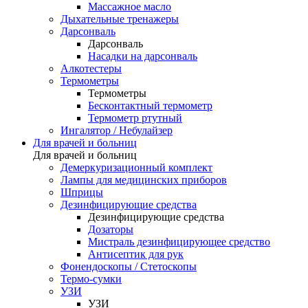
Массажное масло
Дыхательные тренажеры
Дарсонваль
Дарсонваль
Насадки на дарсонваль
Алкотестеры
Термометры
Термометры
Бесконтактный термометр
Термометр ртутный
Ингалятор / Небулайзер
Для врачей и больниц
Для врачей и больниц
Демеркуризационный комплект
Лампы для медицинских приборов
Шприцы
Дезинфицирующие средства
Дезинфицирующие средства
Дозаторы
Мистраль дезинфицирующее средство
Антисептик для рук
Фонендоскопы / Стетоскопы
Термо-сумки
УЗИ
УЗИ