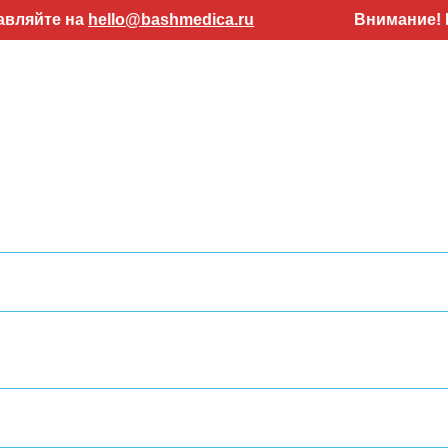
е на
hello@bashmedica.ru
Внимание! Работае