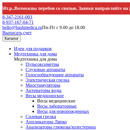
р..Возможны перебои со связью. Заявки направляйте на
hello
8-347-2161-003
8-937-167-04-71
hello@bashmedica.ru
Пн-Пт с 9.00 до 18.00
Выписать счет
Каталог
Идеи для подарков
Медтехника для дома
Медтехника для дома
Пульсоксиметры
Слуховые аппараты
Голосообразующие аппараты
Электрическая грелка
Миостимуляторы
Активаторы воды
Весы медицинские
Весы медицинские
Весы лабораторные
Весы для новорожденных
Солевая грелка
Аппликаторы Ляпко
Анализаторы глюкозы/холестерина