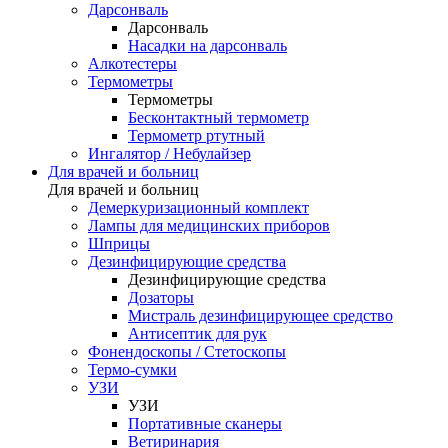
Дарсонваль
Дарсонваль
Насадки на дарсонваль
Алкотестеры
Термометры
Термометры
Бесконтактный термометр
Термометр ртутный
Ингалятор / Небулайзер
Для врачей и больниц
Для врачей и больниц
Демеркуризационный комплект
Лампы для медицинских приборов
Шприцы
Дезинфицирующие средства
Дезинфицирующие средства
Дозаторы
Мистраль дезинфицирующее средство
Антисептик для рук
Фонендоскопы / Стетоскопы
Термо-сумки
УЗИ
УЗИ
Портативные сканеры
Ветиринария