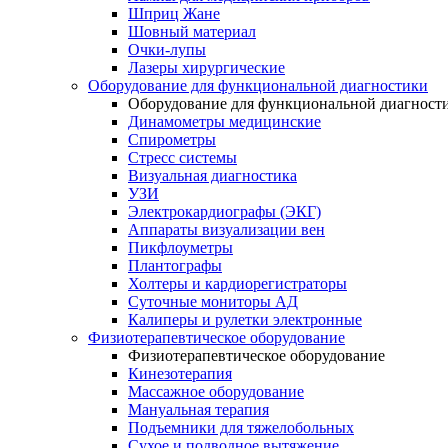
Шприц Жане
Шовный материал
Очки-лупы
Лазеры хирургические
Оборудование для функциональной диагностики
Оборудование для функциональной диагност
Динамометры медицинские
Спирометры
Стресс системы
Визуальная диагностика
УЗИ
Электрокардиографы (ЭКГ)
Аппараты визуализации вен
Пикфлоуметры
Плантографы
Холтеры и кардиорегистраторы
Суточные мониторы АД
Калиперы и рулетки электронные
Физиотерапевтическое оборудование
Физиотерапевтическое оборудование
Кинезотерапия
Массажное оборудование
Мануальная терапия
Подъемники для тяжелобольных
Сухое и подводное вытяжение