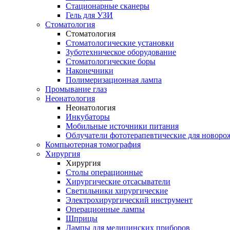
Стационарные сканеры
Гель для УЗИ
Стоматология
Стоматология
Стоматологические установки
Зуботехническое оборудование
Стоматологические боры
Наконечники
Полимеризационная лампа
Промывание глаз
Неонатология
Неонатология
Инкубаторы
Мобильные источники питания
Облучатели фототерапевтические для новор
Компьютерная томография
Хирургия
Хирургия
Столы операционные
Хирургические отсасыватели
Светильники хирургические
Электрохирургический инструмент
Операционные лампы
Шприцы
Лампы для медицинских приборов