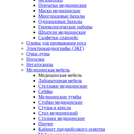
Перчатки медицинские
Маски медицинские
Многоразовые бахилы
Одноразовые бахилы
Гинекологические наборы
Шпатели медицинские
Салфетки спанлейс
Оливы для промывания носа
Электрокардиографы (ЭКГ)
Очки-лупы
Носилки
Негатоскопы
Медицинская мебель
Медицинская мебель
Лабораторная мебель
Стеллажи медицинские
Сейфы
Медицинские тумбы
Стойки медицинские
Cтулья и кресла
Стол медицинский
Столики медицинские
Прочее
Кабинет предрейсового осмотра