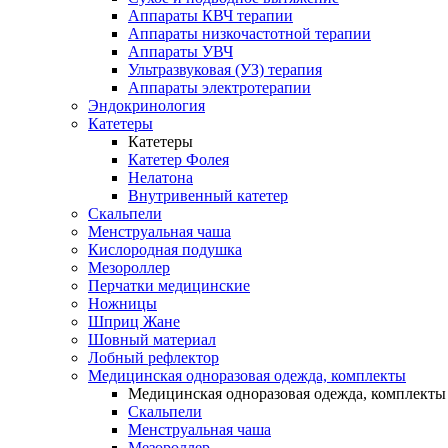
Аппараты КВЧ терапии
Аппараты низкочастотной терапии
Аппараты УВЧ
Ультразвуковая (УЗ) терапия
Аппараты электротерапии
Эндокринология
Катетеры
Катетеры
Катетер Фолея
Нелатона
Внутривенный катетер
Скальпели
Менструальная чаша
Кислородная подушка
Мезороллер
Перчатки медицинские
Ножницы
Шприц Жане
Шовный материал
Лобный рефлектор
Медицинская одноразовая одежда, комплекты
Медицинская одноразовая одежда, комплекты
Скальпели
Менструальная чаша
Мезороллер