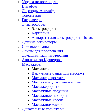
Уход за полостью рта
Витафон
Ледоходы Антилёд
Тонометры
Гигрометры
Электрофорез
Электрофорез
Карипаин
Аппараты для электрофореза Поток
Детские аспираторы
Солевые лампы
Лампы для прогревания
Домашняя магнитотерапия
Аппликатор Кузнецова
Массажеры
Массажеры
Вакуумные банки для массажа
Массажер простаты
Массажеры для спины и шеи
Массажер для ног
Массажные подушки
Массажные накидки
Массажные кресла
Массажное масло
Дыхательные тренажеры