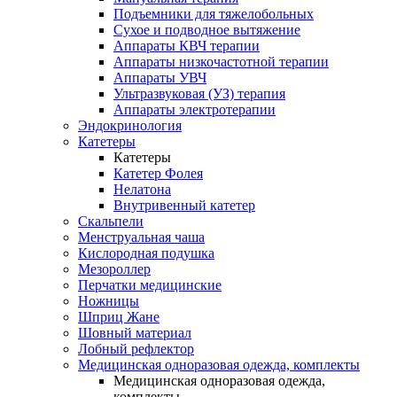
Подъемники для тяжелобольных
Сухое и подводное вытяжение
Аппараты КВЧ терапии
Аппараты низкочастотной терапии
Аппараты УВЧ
Ультразвуковая (УЗ) терапия
Аппараты электротерапии
Эндокринология
Катетеры
Катетеры
Катетер Фолея
Нелатона
Внутривенный катетер
Скальпели
Менструальная чаша
Кислородная подушка
Мезороллер
Перчатки медицинские
Ножницы
Шприц Жане
Шовный материал
Лобный рефлектор
Медицинская одноразовая одежда, комплекты
Медицинская одноразовая одежда,
комплекты