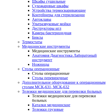
Шкафы сушильные
Сухожаровые шкафы
Устройства термосваривающие
Контейнеры для стерилизации
Автоклавы
Ультразвуковые мойки
Деструкторы игл
Камера бактерицидная
Биксы
Термостаты
Медицинские инструменты
Медицинские инструменты
Анатомия Диагностика Лаборатоный
инструмент
Ножницы
Столы операционные
Столы операционные
Столы перевязочные
Дополнительное оборудование к операционным
столам МСК-631, МСК-632
Тележки медицинские для перевозки больных
Тележки медицинские для перевозки
больных
Каталки медицинские
Тележки грузовые