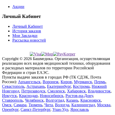
Акции
Личный Кабинет
Личный Кабинет
История заказов
Мои Закладки
Рассылка новостей
Copyright © 2026 Башмедика.
Организация, осуществляющая
реализацию всех видов медицинской техники, оборудования
и расходных материалов по территории Российской
Федерации и стран ЕАЭС.
Пункты выдачи заказов в городах РФ (ТК СДЭК, Почта
России):
Архангельск
,
Воронеж
,
Киров
,
Мурманск
,
Пермь
,
Севастополь
,
Астрахань
,
Екатеринбург
,
Кострома
,
Нижний
Новгород
,
Петрозаводск
,
Смоленск
,
Хабаровск
,
Владивосток
,
Иркутск
,
Краснодар
,
Новосибирск
,
Ростов-на-Дону
,
Ставрополь
,
Челябинск
,
Волгоград
,
Казань
,
Красноярск
,
Омск
,
Самара
,
Тюмень
,
Чита
,
Вологда
,
Калининград
,
Москва
,
Оренбург
,
Санкт-Петербург
,
Улан-Удэ
,
Ярославль