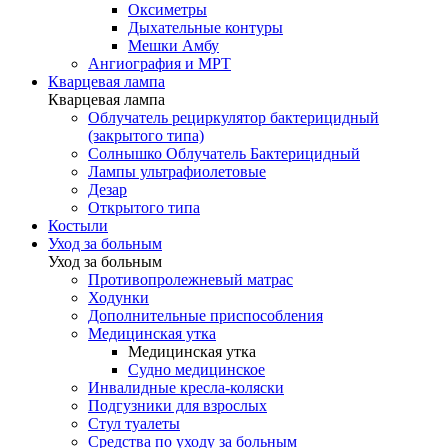
Оксиметры
Дыхательные контуры
Мешки Амбу
Ангиография и МРТ
Кварцевая лампа
Кварцевая лампа
Облучатель рециркулятор бактерицидный
(закрытого типа)
Солнышко Облучатель Бактерицидный
Лампы ультрафиолетовые
Дезар
Открытого типа
Костыли
Уход за больным
Уход за больным
Противопролежневый матрас
Ходунки
Дополнительные приспособления
Медицинская утка
Медицинская утка
Судно медицинское
Инвалидные кресла-коляски
Подгузники для взрослых
Стул туалеты
Средства по уходу за больным