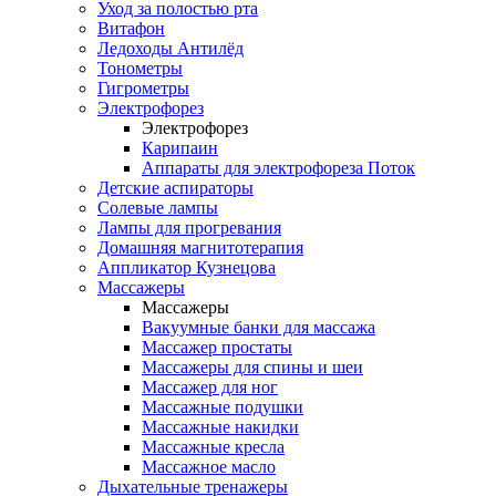
Уход за полостью рта
Витафон
Ледоходы Антилёд
Тонометры
Гигрометры
Электрофорез
Электрофорез
Карипаин
Аппараты для электрофореза Поток
Детские аспираторы
Солевые лампы
Лампы для прогревания
Домашняя магнитотерапия
Аппликатор Кузнецова
Массажеры
Массажеры
Вакуумные банки для массажа
Массажер простаты
Массажеры для спины и шеи
Массажер для ног
Массажные подушки
Массажные накидки
Массажные кресла
Массажное масло
Дыхательные тренажеры