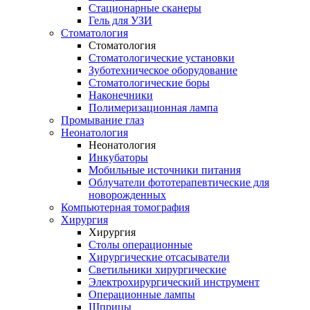
Стационарные сканеры
Гель для УЗИ
Стоматология
Стоматология
Стоматологические установки
Зуботехническое оборудование
Стоматологические боры
Наконечники
Полимеризационная лампа
Промывание глаз
Неонатология
Неонатология
Инкубаторы
Мобильные источники питания
Облучатели фототерапевтические для
новорожденных
Компьютерная томография
Хирургия
Хирургия
Столы операционные
Хирургические отсасыватели
Светильники хирургические
Электрохирургический инструмент
Операционные лампы
Шприцы