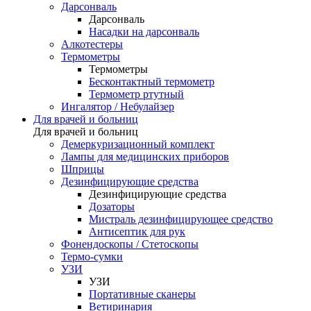
Дарсонваль
Дарсонваль
Насадки на дарсонваль
Алкотестеры
Термометры
Термометры
Бесконтактный термометр
Термометр ртутный
Ингалятор / Небулайзер
Для врачей и больниц
Для врачей и больниц
Демеркуризационный комплект
Лампы для медицинских приборов
Шприцы
Дезинфицирующие средства
Дезинфицирующие средства
Дозаторы
Мистраль дезинфицирующее средство
Антисептик для рук
Фонендоскопы / Стетоскопы
Термо-сумки
УЗИ
УЗИ
Портативные сканеры
Ветиринария