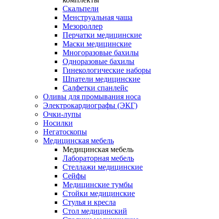
Скальпели
Менструальная чаша
Мезороллер
Перчатки медицинские
Маски медицинские
Многоразовые бахилы
Одноразовые бахилы
Гинекологические наборы
Шпатели медицинские
Салфетки спанлейс
Оливы для промывания носа
Электрокардиографы (ЭКГ)
Очки-лупы
Носилки
Негатоскопы
Медицинская мебель
Медицинская мебель
Лабораторная мебель
Стеллажи медицинские
Сейфы
Медицинские тумбы
Стойки медицинские
Cтулья и кресла
Стол медицинский