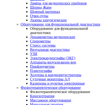
Лампы для медицинских приборов
Шприц Жане
Шовный материал
Очки-лупы
Лазеры хирургические
Оборудование для функциональной диагностики
Оборудование для функциональной
диагностики
Динамометры медицинские
Спирометры
Стресс системы
Визуальная диагностика
УЗИ
Электрокардиографы (ЭКГ)
Аппараты визуализации вен
Пикфлоуметры
Плантографы
Холтеры и кардиорегистраторы
Суточные мониторы АД
Калиперы и рулетки электронные
Физиотерапевтическое оборудование
Физиотерапевтическое оборудование
Кинезотерапия
Массажное оборудование
Мануальная терапия